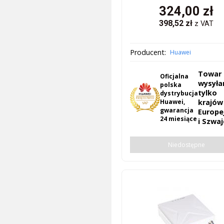
324,00
zł
398,52
zł
z VAT
Producent:
Huawei
Towar
Oficjalna
wysył
polska
tylk
dystrybucja
Huawei,
krajów
gwarancja
Europe
24 miesiące
i Szwaj
Niedostępne