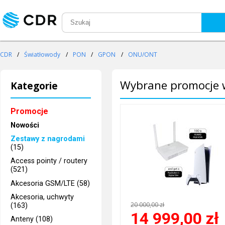
CDR
/
Światłowody
/
PON
/
GPON
/
ONU/ONT
Wybrane promocje w
Kategorie
Promocje
Nowości
Zestawy z nagrodami
(15)
Access pointy / routery
(521)
Akcesoria GSM/LTE (58)
Akcesoria, uchwyty
20 000,00 zł
(163)
14 999,00
zł
Anteny (108)