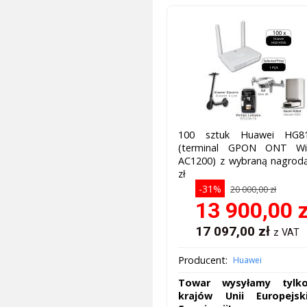
100 sztuk Huawei HG8
(terminal GPON ONT Wi
AC1200) z wybraną nagrodą
zł
-31%
20 000,00 zł
13 900,00
z
17 097,00
zł
z VAT
Producent:
Huawei
Towar wysyłamy tylk
krajów Unii Europejsk