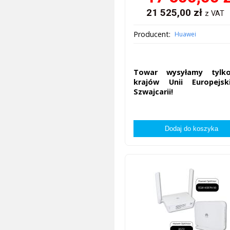
21 525,00
zł
z VAT
Producent:
Huawei
Towar wysyłamy tylk
krajów Unii Europejsk
Szwajcarii!