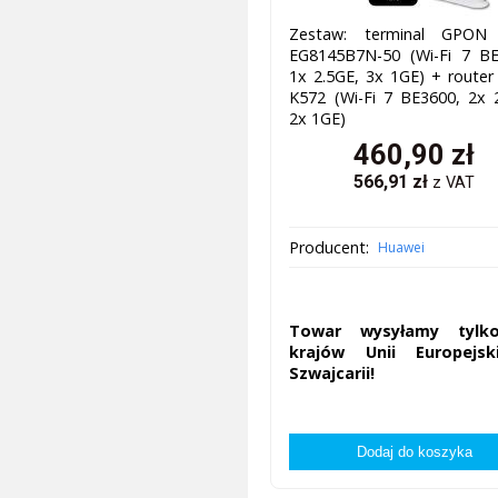
Zestaw: terminal GPO
EG8145B7N-50 (Wi-Fi 7 BE
1x 2.5GE, 3x 1GE) + route
K572 (Wi-Fi 7 BE3600, 2x 
2x 1GE)
460,90
zł
566,91
zł
z VAT
Producent:
Huawei
Towar wysyłamy tylk
krajów Unii Europejsk
Szwajcarii!