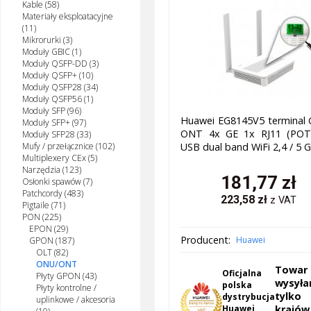
Kable (58)
Materiały eksploatacyjne
(11)
Mikrorurki (3)
Moduły GBIC (1)
Moduły QSFP-DD (3)
Moduły QSFP+ (10)
Moduły QSFP28 (34)
Moduły QSFP56 (1)
Moduły SFP (96)
Huawei EG8145V5 terminal
Moduły SFP+ (97)
ONT 4x GE 1x RJ11 (POT
Moduły SFP28 (33)
USB dual band WiFi 2,4 / 5 
Mufy / przełącznice (102)
Multiplexery CEx (5)
Narzędzia (123)
181,77
zł
Osłonki spawów (7)
Patchcordy (483)
223,58
zł
z VAT
Pigtaile (71)
PON (225)
EPON (29)
Producent:
Huawei
GPON (187)
OLT (82)
ONU/ONT
Towar
Oficjalna
Płyty GPON (43)
wysył
polska
Płyty kontrolne /
tylk
dystrybucja
uplinkowe / akcesoria
Huawei,
krajów