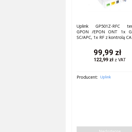
Uplink GP501Z-RFC ter
GPON /EPON ONT 1x GE
SC/APC, 1x RF z kontrolą C
99,99
zł
122,99
zł
z VAT
Producent:
Uplink
Niedostępne