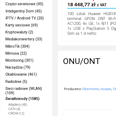
18 448,77
zł
Części serwisowe (45)
z VAT
Inteligentny Dom (45)
100 sztuk Huawei HG814
IPTV / Android TV (20)
terminal GPON ONT Wi-F
AC1200, 4x GE, 1x RJ11 (POT
Karty sieciowe (69)
1x USB z PlayStation 5 Digi
Kryptowaluty (2)
Slim za 1 zł netto
Mediakonwertery (33)
MikroTik (304)
Mimosa (22)
ONU/ONT
Monitoring (301)
Narzędzia (79)
Okablowanie (461)
Radiolinie (5)
Sieci radiowe (WLAN)
Producenci:
FiberHome
,
Huawei
,
O
(109)
Światłowody (1585)
Adaptery (40)
CATV (4)
CWDM (12)