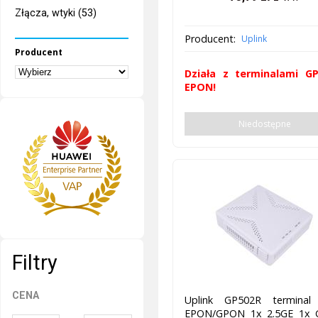
Złącza, wtyki (53)
Producent:
Uplink
Producent
Działa z terminalami G
EPON!
Niedostępne
Filtry
CENA
Uplink GP502R termina
EPON/GPON 1x 2.5GE 1x 