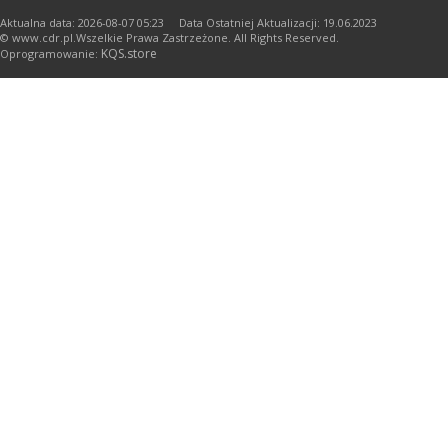
Aktualna data: 2026-08-07 05:23 Data Ostatniej Aktualizacji: 19.06.2023
© www.cdr.pl.Wszelkie Prawa Zastrzeżone. All Rights Reserved.
KQS.store
Oprogramowanie: