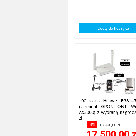
100 sztuk Huawei EG8145
(terminal GPON ONT Wi
AX3000) z wybraną nagrodą
zł
-8%
19 000,00 zł
17 500,00
z