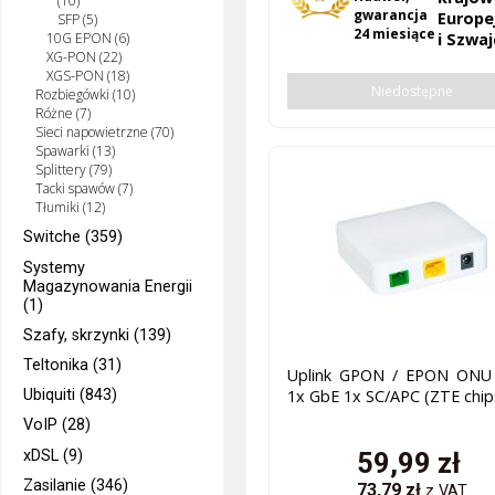
(10)
gwarancja
Europe
SFP (5)
24 miesiące
10G EPON (6)
i Szwaj
XG-PON (22)
XGS-PON (18)
Niedostępne
Rozbiegówki (10)
Różne (7)
Sieci napowietrzne (70)
Spawarki (13)
Splittery (79)
Tacki spawów (7)
Tłumiki (12)
Switche (359)
Systemy
Magazynowania Energii
(1)
Szafy, skrzynki (139)
Teltonika (31)
Uplink GPON / EPON ONU
1x GbE 1x SC/APC (ZTE chip
Ubiquiti (843)
VoIP (28)
xDSL (9)
59,99
zł
Zasilanie (346)
73,79
zł
z VAT