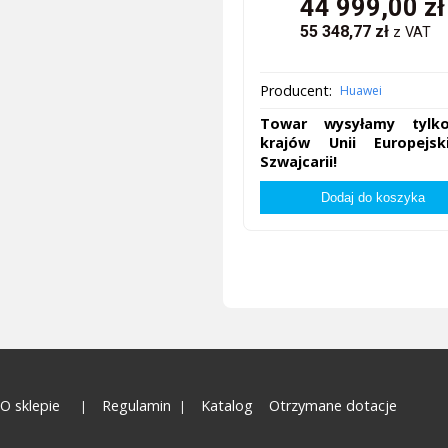
44 999,00
zł
55 348,77
zł
z VAT
Producent:
Huawei
Towar wysyłamy tylk
krajów Unii Europejsk
Szwajcarii!
O sklepie
Regulamin
Katalog
Otrzymane dotacje