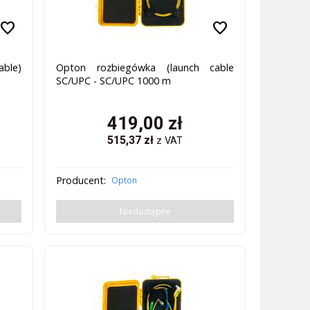
favorite
favorite
ble)
Opton rozbiegówka (launch cable
SC/UPC - SC/UPC 1000 m
419,00
zł
515,37
zł
z VAT
Producent:
Opton
Niedostępne