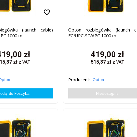
favorite
iegówka (launch cable)
Opton rozbiegówka (launch ca
UPC 1000 m
FC/UPC-SC/APC 1000 m
419,00
zł
419,00
zł
15,37
zł
515,37
zł
z VAT
z VAT
Producent:
Opton
Opton
Niedostępne