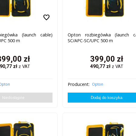
favorite
iegówka (launch cable)
Opton rozbiegówka (launch ca
UPC 500 m
SC/APC-SC/UPC 500 m
399,00
zł
399,00
zł
90,77
zł
490,77
zł
z VAT
z VAT
Producent:
Opton
Opton
Niedostępne