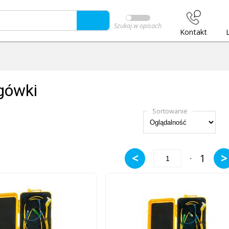
Szukaj w opisach
Kontakt
gówki
Sortowanie
<
>
1
-