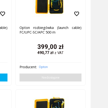
favorite
favorite
ble)
Opton rozbiegówka (launch cable)
FC/UPC-SC/APC 500 m
399,00
zł
490,77
zł
z VAT
Producent:
Opton
Niedostępne