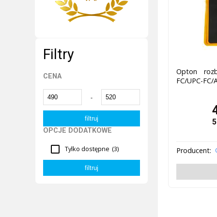
Filtry
Opton rozb
CENA
FC/UPC-FC/
-
5
OPCJE DODATKOWE
Tylko dostępne
(3)
Producent: