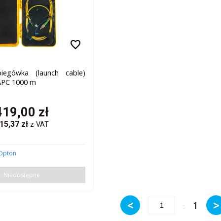
favorite
iegówka (launch cable)
APC 1000 m
419,00
zł
15,37
zł
z VAT
Opton
Niedostępne
<
>
1
-