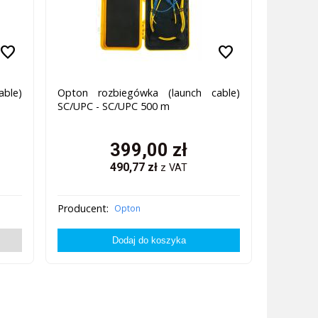
favorite
favorite
ble)
Opton rozbiegówka (launch cable)
SC/UPC - SC/UPC 500 m
399,00
zł
490,77
zł
z VAT
Producent:
Opton