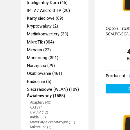
Inteligentny Dom (45)
IPTV / Android TV (20)
Karty sieciowe (69)
Kryptowaluty (2)
Opton rozb
SC/APC-SC/
Mediakonwertery (33)
MikroTik (304)
Mimosa (22)
Monitoring (301)
5
Narzędzia (79)
Okablowanie (461)
Producent:
Radiolinie (5)
Sieci radiowe (WLAN) (109)
Światłowody (1585)
Adaptery (40)
CATV (4)
CWDM (12)
Kable (58)
Materiały eksploatacyjne (11)
Mikrorurki (3)