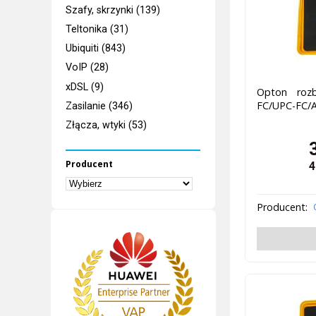
Szafy, skrzynki (139)
Teltonika (31)
Ubiquiti (843)
VoIP (28)
xDSL (9)
Opton rozb
FC/UPC-FC/
Zasilanie (346)
Złącza, wtyki (53)
Producent
4
Producent: