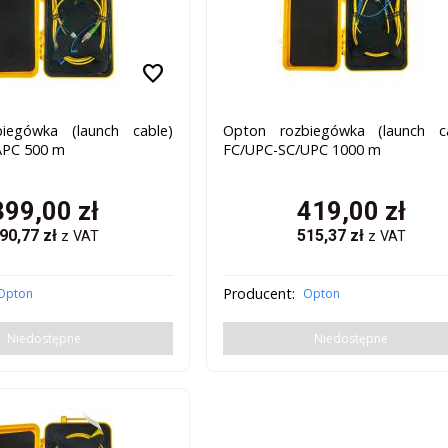
favorite
iegówka (launch cable)
Opton rozbiegówka (launch ca
APC 500 m
FC/UPC-SC/UPC 1000 m
399,00
zł
419,00
zł
90,77
zł
515,37
zł
z VAT
z VAT
Producent:
Opton
Opton
Niedostępne
Niedostępne