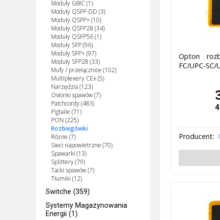
Moduły GBIC (1)
Moduły QSFP-DD (3)
Moduły QSFP+ (10)
Moduły QSFP28 (34)
Moduły QSFP56 (1)
Moduły SFP (96)
Moduły SFP+ (97)
Opton rozb
Moduły SFP28 (33)
FC/UPC-SC/
Mufy / przełącznice (102)
Multiplexery CEx (5)
Narzędzia (123)
Osłonki spawów (7)
Patchcordy (483)
4
Pigtaile (71)
PON (225)
Rozbiegówki
Producent:
Różne (7)
Sieci napowietrzne (70)
Spawarki (13)
Splittery (79)
Tacki spawów (7)
Tłumiki (12)
Switche (359)
Systemy Magazynowania
Energii (1)