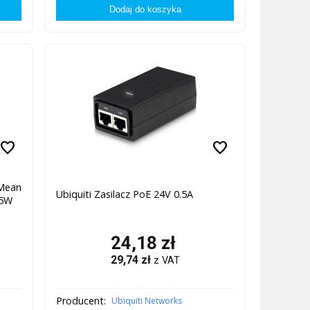
favorite
favorite
Mean
Ubiquiti Zasilacz PoE 24V 0.5A
55W
24,18
zł
29,74
zł
z VAT
Producent:
Ubiquiti Networks