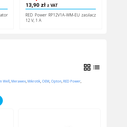
13,90
zł
z VAT
ator
RED Power RP12V1A-WM-EU zasilacz
12 V, 1 A
grid_view
list
n Well
,
Merawex
,
Mikrotik
,
OEM
,
Opton
,
RED Power
,