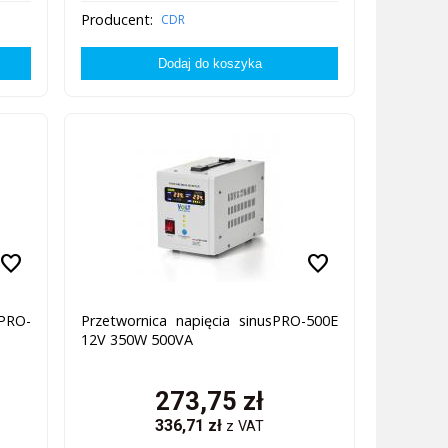
Producent:
CDR
favorite
favorite
PRO-
Przetwornica napięcia sinusPRO-500E
12V 350W 500VA
273,75
zł
336,71
zł
z VAT