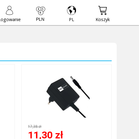
Logowanie
PL
Koszyk
17,38 zł
11,30
zł