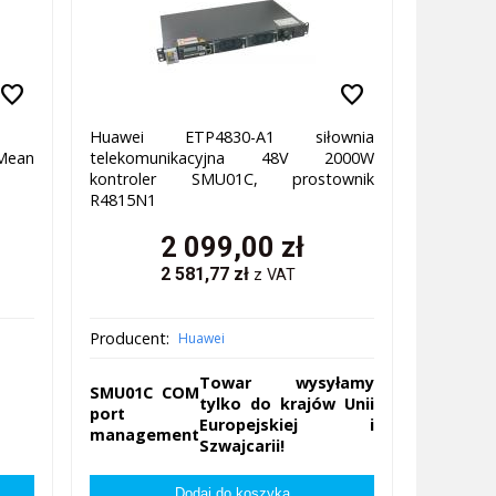
favorite
favorite
Huawei ETP4830-A1 siłownia
Mean
telekomunikacyjna 48V 2000W
kontroler SMU01C, prostownik
R4815N1
2 099,00
zł
2 581,77
zł
z VAT
Producent:
Huawei
Towar wysyłamy
SMU01C COM
tylko do krajów Unii
port
Europejskiej i
management
Szwajcarii!