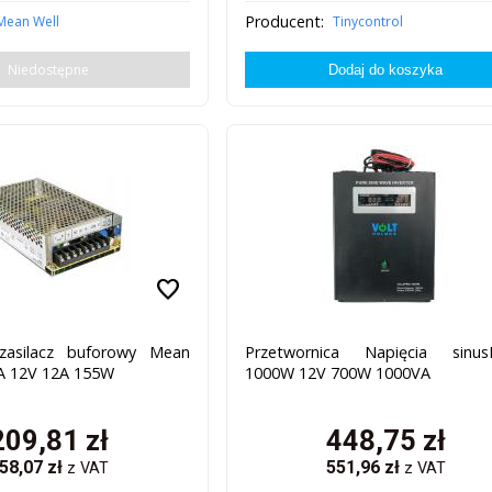
Producent:
Mean Well
Tinycontrol
Niedostępne
favorite
zasilacz buforowy Mean
Przetwornica Napięcia sinus
A 12V 12A 155W
1000W 12V 700W 1000VA
209,81
zł
448,75
zł
58,07
zł
551,96
zł
z VAT
z VAT