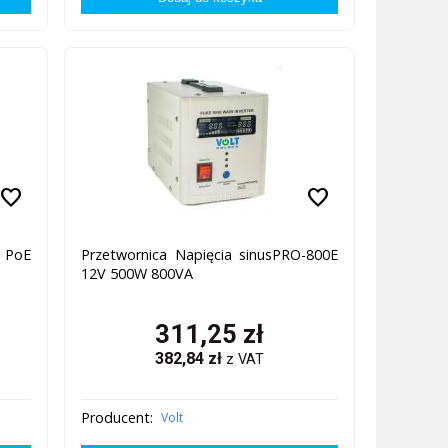
favorite
favorite
 PoE
Przetwornica Napięcia sinusPRO-800E
12V 500W 800VA
311,25
zł
382,84
zł
z VAT
Producent:
Volt