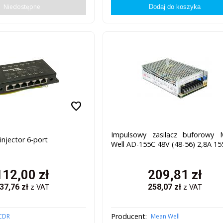
Niedostępne
favorite
Impulsowy zasilacz buforowy 
injector 6-port
Well AD-155C 48V (48-56) 2,8A 1
112,00
zł
209,81
zł
37,76
zł
258,07
zł
z VAT
z VAT
Producent:
CDR
Mean Well