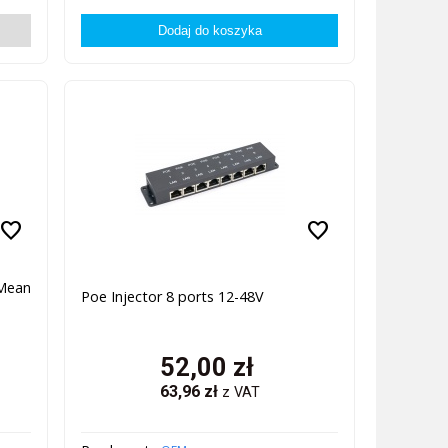
favorite
favorite
Mean
Poe Injector 8 ports 12-48V
52,00
zł
63,96
zł
z VAT