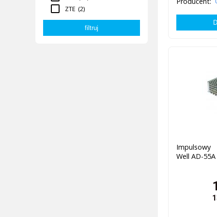
Producent:
ZTE
(2)
Impulsowy 
Well AD-55A
1