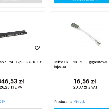
favorite
abit PoE 12p - RACK 19"
MikroTik RBGPOE gigabitowy
injector
346,53
zł
16,56
zł
26,23
zł
20,37
zł
z VAT
z VAT
Producent:
OEM
Mikrotik