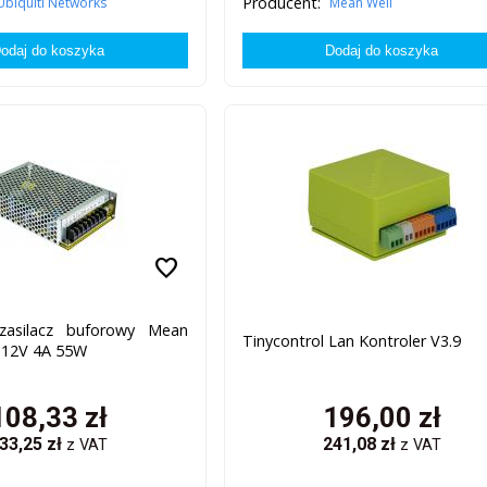
Producent:
Ubiquiti Networks
Mean Well
favorite
zasilacz buforowy Mean
Tinycontrol Lan Kontroler V3.9
 12V 4A 55W
108,33
zł
196,00
zł
33,25
zł
241,08
zł
z VAT
z VAT