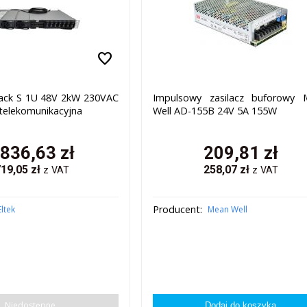
favorite
ack S 1U 48V 2kW 230VAC
Impulsowy zasilacz buforowy 
 telekomunikacyjna
Well AD-155B 24V 5A 155W
 836,63
zł
209,81
zł
719,05
zł
258,07
zł
z VAT
z VAT
Producent:
Eltek
Mean Well
Niedostępne