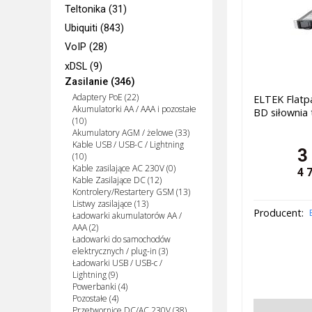
Teltonika (31)
Ubiquiti (843)
VoIP (28)
xDSL (9)
Zasilanie (346)
Adaptery PoE (22)
ELTEK Flatp
Akumulatorki AA / AAA i pozostałe
BD siłownia
(10)
Akumulatory AGM / żelowe (33)
Kable USB / USB-C / Lightning
3
(10)
Kable zasilające AC 230V (0)
4 
Kable Zasilające DC (12)
Kontrolery/Restartery GSM (13)
Listwy zasilające (13)
Producent:
Ładowarki akumulatorów AA /
AAA (2)
Ładowarki do samochodów
elektrycznych / plug-in (3)
Ładowarki USB / USB-c /
Lightning (9)
Powerbanki (4)
Pozostałe (4)
Przetwornice DC/AC 230V (38)