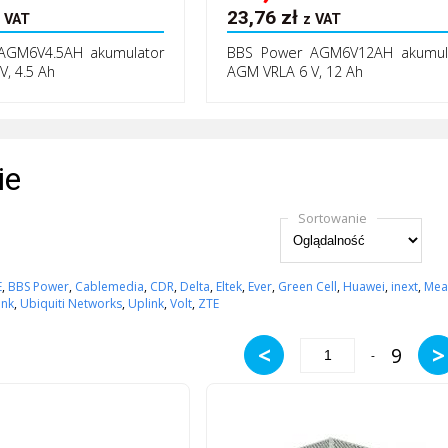
23,76
zł
 VAT
z VAT
AGM6V4.5AH akumulator
BBS Power AGM6V12AH akumul
, 4.5 Ah
AGM VRLA 6 V, 12 Ah
ie
Sortowanie
E
,
BBS Power
,
Cablemedia
,
CDR
,
Delta
,
Eltek
,
Ever
,
Green Cell
,
Huawei
,
inext
,
Mea
ink
,
Ubiquiti Networks
,
Uplink
,
Volt
,
ZTE
<
>
9
-