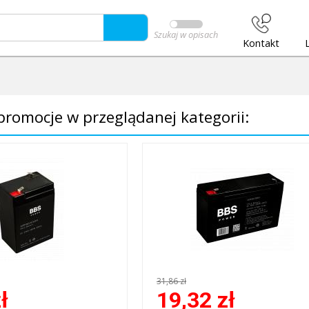
Szukaj w opisach
Kontakt
romocje w przeglądanej kategorii:
31,86 zł
ł
19,32
zł