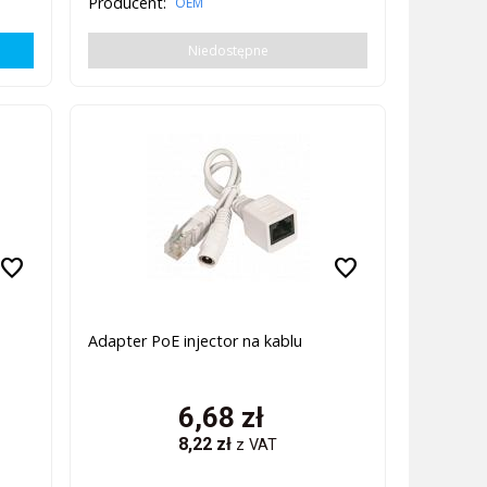
Producent:
OEM
Niedostępne
favorite
favorite
Adapter PoE injector na kablu
6,68
zł
8,22
zł
z VAT