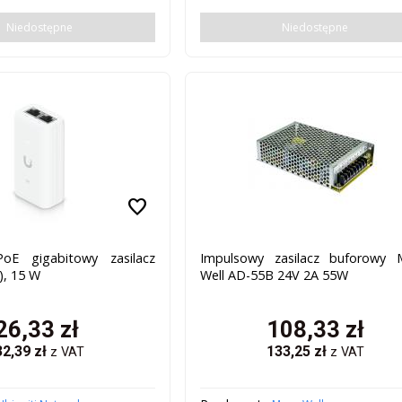
Niedostępne
Niedostępne
favorite
PoE gigabitowy zasilacz
Impulsowy zasilacz buforowy 
), 15 W
Well AD-55B 24V 2A 55W
26,33
zł
108,33
zł
32,39
zł
133,25
zł
z VAT
z VAT