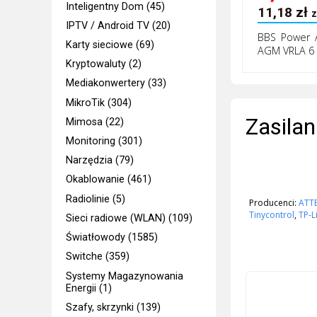
Inteligentny Dom (45)
11,18
zł
z
IPTV / Android TV (20)
BBS Power 
Karty sieciowe (69)
AGM VRLA 6 V
Kryptowaluty (2)
Mediakonwertery (33)
MikroTik (304)
Zasilan
Mimosa (22)
Monitoring (301)
Narzędzia (79)
Okablowanie (461)
Radiolinie (5)
Producenci:
ATT
Tinycontrol
,
TP-L
Sieci radiowe (WLAN) (109)
Światłowody (1585)
Switche (359)
Systemy Magazynowania
Energii (1)
Szafy, skrzynki (139)