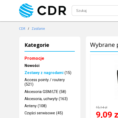
CDR
/
Zasilanie
Wybrane p
Kategorie
Promocje
Nowości
Zestawy z nagrodami
(15)
Access pointy / routery
(521)
Akcesoria GSM/LTE (58)
Akcesoria, uchwyty (163)
Anteny (108)
15,14 zł
9,09
z
Części serwisowe (45)