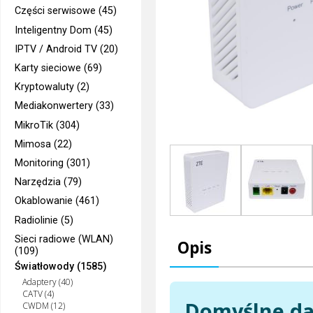
Części serwisowe (45)
Inteligentny Dom (45)
IPTV / Android TV (20)
Karty sieciowe (69)
Kryptowaluty (2)
Mediakonwertery (33)
MikroTik (304)
Mimosa (22)
Monitoring (301)
Narzędzia (79)
Okablowanie (461)
Radiolinie (5)
Sieci radiowe (WLAN)
Opis
(109)
Światłowody (1585)
Adaptery (40)
CATV (4)
Domyślne da
CWDM (12)