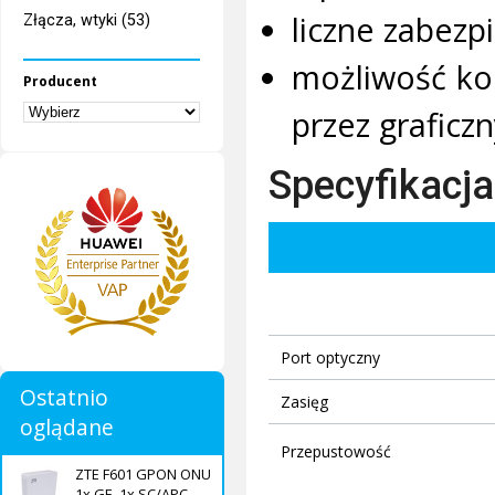
liczne zabezp
Złącza, wtyki (53)
możliwość ko
Producent
przez graficzn
Specyfikacja
Port optyczny
Ostatnio
Zasięg
oglądane
Przepustowość
ZTE F601 GPON ONU
1x GE, 1x SC/APC