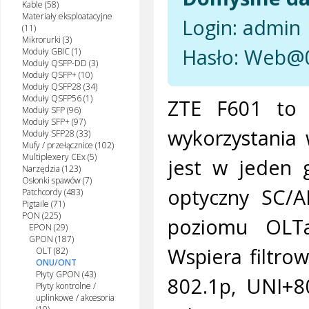
Kable (58)
Materiały eksploatacyjne
Login: admin
(11)
Mikrorurki (3)
Hasło: Web@
Moduły GBIC (1)
Moduły QSFP-DD (3)
Moduły QSFP+ (10)
Moduły QSFP28 (34)
Moduły QSFP56 (1)
ZTE F601 to 
Moduły SFP (96)
Moduły SFP+ (97)
wykorzystania
Moduły SFP28 (33)
Mufy / przełącznice (102)
Multiplexery CEx (5)
jest w jeden 
Narzędzia (123)
Osłonki spawów (7)
optyczny SC/A
Patchcordy (483)
Pigtaile (71)
PON (225)
poziomu OLTa
EPON (29)
GPON (187)
Wspiera filtro
OLT (82)
ONU/ONT
Płyty GPON (43)
802.1p, UNI+8
Płyty kontrolne /
uplinkowe / akcesoria