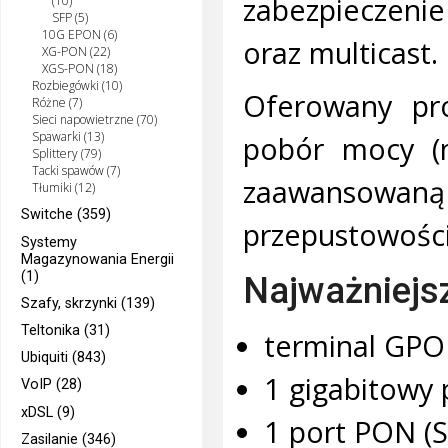
zabezpieczeni
(10)
SFP (5)
10G EPON (6)
oraz multicast.
XG-PON (22)
XGS-PON (18)
Rozbiegówki (10)
Oferowany pro
Różne (7)
Sieci napowietrzne (70)
Spawarki (13)
pobór mocy (
Splittery (79)
Tacki spawów (7)
zaawansowaną 
Tłumiki (12)
Switche (359)
przepustowośc
Systemy
Magazynowania Energii
(1)
Najważniejs
Szafy, skrzynki (139)
Teltonika (31)
terminal GP
Ubiquiti (843)
1 gigabitowy 
VoIP (28)
xDSL (9)
1 port PON (
Zasilanie (346)