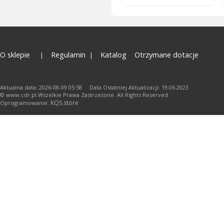
O sklepie
Regulamin
Katalog
Otrzymane dotacje
Aktualna data: 2026-08-09 05:58 Data Ostatniej Aktualizacji: 19.06.2023
© www.cdr.pl.Wszelkie Prawa Zastrzeżone. All Rights Reserved.
KQS.store
Oprogramowanie: