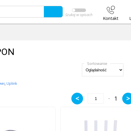
Szukaj w opisach
Kontakt
PON
Sortowanie
wei
,
Uplink
<
>
1
-