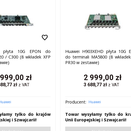
favorite
 płyta 10G EPON do
Huawei H903XEHD płyta 10G 
320 / C300 (8 wkładek XFP
do terminali MA5800 (8 wkłade
awie)
PR30 w zestawie)
 999,00
zł
2 999,00
zł
688,77
zł
3 688,77
zł
z VAT
z VAT
Producent:
Huawei
Huawei
yłamy tylko do krajów
Towar wysyłamy tylko do kr
skiej i Szwajcarii!
Unii Europejskiej i Szwajcarii!