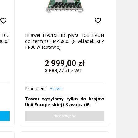
favorite
favorite
 10G
Huawei H901XEHD płyta 10G EPON
3000,
do terminali MA5800 (8 wkładek XFP
PR30 w zestawie)
2 999,00
zł
3 688,77
zł
z VAT
Producent:
Huawei
Towar wysyłamy tylko do krajów
Unii Europejskiej i Szwajcarii!
Niedostępne