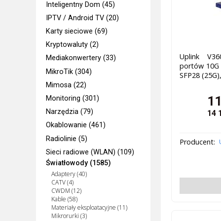
Inteligentny Dom (45)
IPTV / Android TV (20)
Karty sieciowe (69)
Kryptowaluty (2)
Uplink V3
Mediakonwertery (33)
portów 10G 
MikroTik (304)
SFP28 (25G)
Mimosa (22)
11
Monitoring (301)
Narzędzia (79)
14 
Okablowanie (461)
Radiolinie (5)
Producent:
Sieci radiowe (WLAN) (109)
Światłowody (1585)
Adaptery (40)
CATV (4)
CWDM (12)
Kable (58)
Materiały eksploatacyjne (11)
Mikrorurki (3)