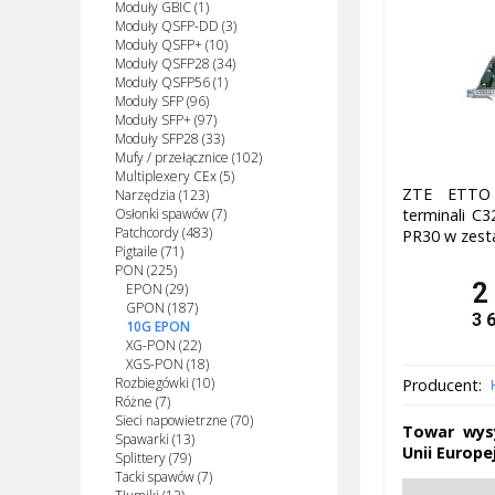
Moduły GBIC (1)
Moduły QSFP-DD (3)
Moduły QSFP+ (10)
Moduły QSFP28 (34)
Moduły QSFP56 (1)
Moduły SFP (96)
Moduły SFP+ (97)
Moduły SFP28 (33)
Mufy / przełącznice (102)
Multiplexery CEx (5)
ZTE ETTO
Narzędzia (123)
terminali C
Osłonki spawów (7)
Patchcordy (483)
PR30 w zest
Pigtaile (71)
PON (225)
2
EPON (29)
GPON (187)
3 
10G EPON
XG-PON (22)
XGS-PON (18)
Rozbiegówki (10)
Producent:
Różne (7)
Sieci napowietrzne (70)
Towar wys
Spawarki (13)
Unii Europej
Splittery (79)
Tacki spawów (7)