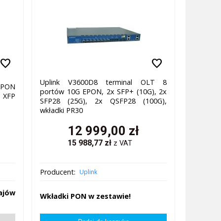
favorite
favorite
Uplink V3600D8 terminal OLT 8
EPON
portów 10G EPON, 2x SFP+ (10G), 2x
k XFP
SFP28 (25G), 2x QSFP28 (100G),
wkładki PR30
12 999,00
zł
15 988,77
zł
z VAT
Producent:
Uplink
ajów
Wkładki PON w zestawie!