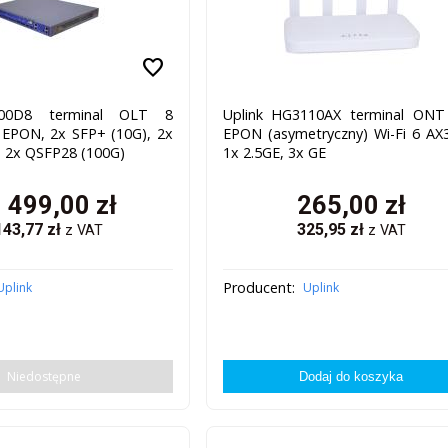
favorite
600D8 terminal OLT 8
Uplink HG3110AX terminal ONT
EPON, 2x SFP+ (10G), 2x
EPON (asymetryczny) Wi-Fi 6 AX
, 2x QSFP28 (100G)
1x 2.5GE, 3x GE
 499,00
zł
265,00
zł
143,77
zł
325,95
zł
z VAT
z VAT
Producent:
Uplink
Uplink
Niedostępne