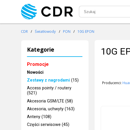
CDR
/
Światłowody
/
PON
/
10G EPON
Kategorie
10G E
Promocje
Nowości
Zestawy z nagrodami
(15)
Producenci:
Hua
Access pointy / routery
(521)
Akcesoria GSM/LTE (58)
Akcesoria, uchwyty (163)
Anteny (108)
Części serwisowe (45)