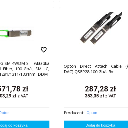
favorite
G-SM-4WDM-S wkładka
Opton Direct Attach Cable (k
 Fiber, 100 Gb/s, SM LC,
DAC) QSFP28 100 Gb/s 5m
/1291/1311/1331nm, DDM
571,78
zł
287,28
zł
03,29
zł
353,35
zł
z VAT
z VAT
Producent:
Opton
Opton