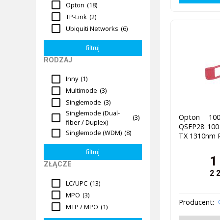
Opton
(18)
TP-Link
(2)
Ubiquiti Networks
(6)
RODZAJ
Inny
(1)
Multimode
(3)
Singlemode
(3)
Singlemode (Dual-
Opton 100
(3)
fiber / Duplex)
QSFP28 100
Singlemode (WDM)
(8)
TX 1310nm 
1
ZŁĄCZE
2 
LC/UPC
(13)
MPO
(3)
Producent:
MTP / MPO
(1)