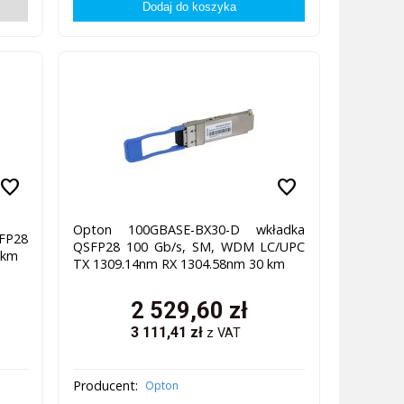
favorite
favorite
Opton 100GBASE-BX30-D wkładka
FP28
QSFP28 100 Gb/s, SM, WDM LC/UPC
 km
TX 1309.14nm RX 1304.58nm 30 km
2 529,60
zł
3 111,41
zł
z VAT
Producent:
Opton