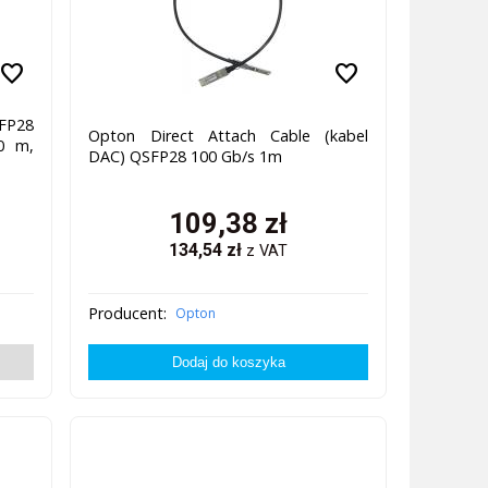
favorite
favorite
FP28
Opton Direct Attach Cable (kabel
0 m,
DAC) QSFP28 100 Gb/s 1m
109,38
zł
134,54
zł
z VAT
Producent:
Opton