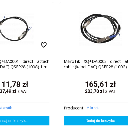
favorite
Q+DA0001 direct attach
MikroTik XQ+DA0003 direct at
l DAC) QSFP28 (100G) 1 m
cable (kabel DAC) QSFP28 (100G)
111,78
zł
165,61
zł
37,49
zł
203,70
zł
z VAT
z VAT
Producent:
Mikrotik
Mikrotik