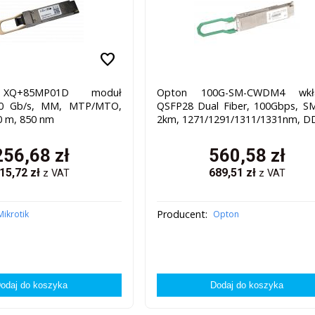
favorite
 XQ+85MP01D moduł
Opton 100G-SM-CWDM4 wkł
00 Gb/s, MM, MTP/MTO,
QSFP28 Dual Fiber, 100Gbps, S
0 m, 850 nm
2km, 1271/1291/1311/1331nm, 
256,68
zł
560,58
zł
15,72
zł
689,51
zł
z VAT
z VAT
Producent:
Mikrotik
Opton