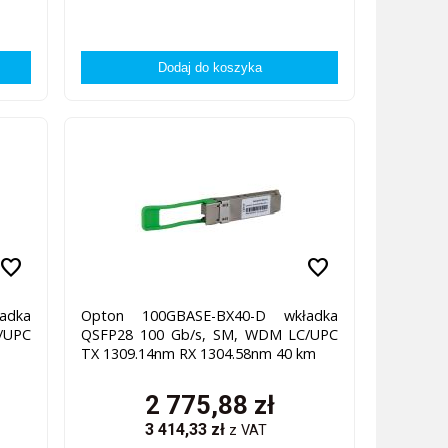
favorite
favorite
adka
Opton 100GBASE-BX40-D wkładka
/UPC
QSFP28 100 Gb/s, SM, WDM LC/UPC
TX 1309.14nm RX 1304.58nm 40 km
2 775,88
zł
3 414,33
zł
z VAT