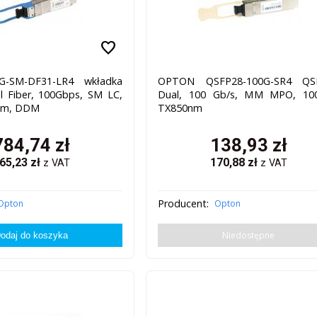
favorite
G-SM-DF31-LR4 wkładka
OPTON QSFP28-100G-SR4 QS
 Fiber, 100Gbps, SM LC,
Dual, 100 Gb/s, MM MPO, 10
nm, DDM
TX850nm
784,74
zł
138,93
zł
65,23
zł
170,88
zł
z VAT
z VAT
Producent:
Opton
Opton
Niedostępne