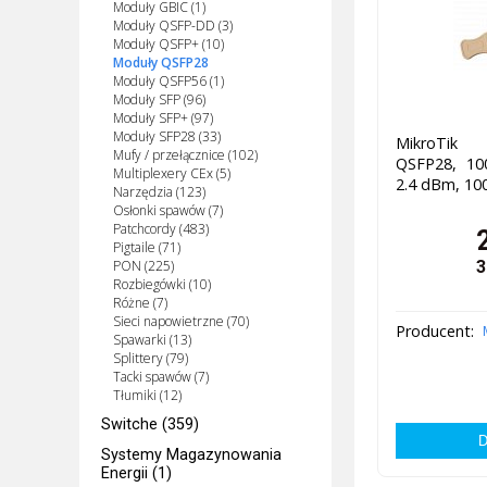
Moduły GBIC (1)
Moduły QSFP-DD (3)
Moduły QSFP+ (10)
Moduły QSFP28
Moduły QSFP56 (1)
Moduły SFP (96)
Moduły SFP+ (97)
Moduły SFP28 (33)
MikroTik
Mufy / przełącznice (102)
QSFP28, 1
Multiplexery CEx (5)
2.4 dBm, 10
Narzędzia (123)
Osłonki spawów (7)
Patchcordy (483)
Pigtaile (71)
PON (225)
3
Rozbiegówki (10)
Różne (7)
Sieci napowietrzne (70)
Producent:
Spawarki (13)
Splittery (79)
Tacki spawów (7)
Tłumiki (12)
Switche (359)
Systemy Magazynowania
Energii (1)