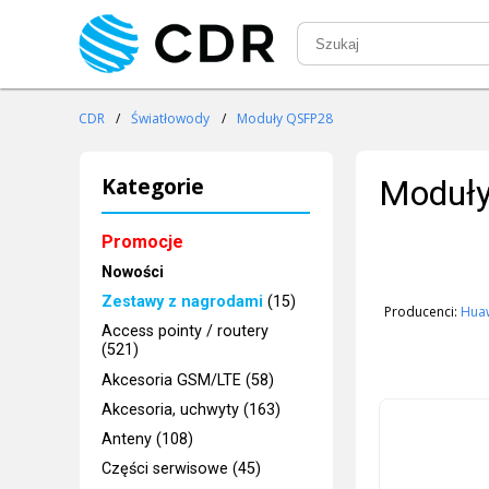
CDR
/
Światłowody
/
Moduły QSFP28
Kategorie
Moduł
Promocje
Nowości
Zestawy z nagrodami
(15)
Producenci:
Hua
Access pointy / routery
(521)
Akcesoria GSM/LTE (58)
Akcesoria, uchwyty (163)
Anteny (108)
Części serwisowe (45)