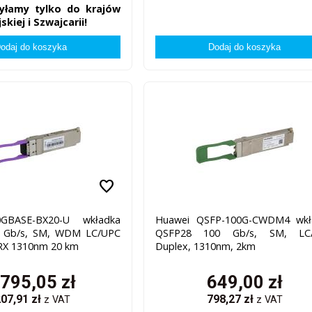
yłamy tylko do krajów
skiej i Szwajcarii!
favorite
GBASE-BX20-U wkładka
Huawei QSFP-100G-CWDM4 wkł
 Gb/s, SM, WDM LC/UPC
QSFP28 100 Gb/s, SM, LC
RX 1310nm 20 km
Duplex, 1310nm, 2km
 795,05
zł
649,00
zł
207,91
zł
798,27
zł
z VAT
z VAT