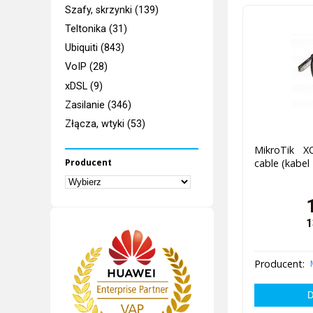
Szafy, skrzynki (139)
Teltonika (31)
Ubiquiti (843)
VoIP (28)
xDSL (9)
Zasilanie (346)
Złącza, wtyki (53)
MikroTik X
Producent
cable (kabe
1
Producent: