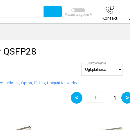
Szukaj w opisach
Kontakt
y QSFP28
Sortowanie
wei
,
Mikrotik
,
Opton
,
TP-Link
,
Ubiquiti Networks
<
>
1
-