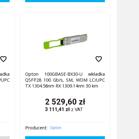
favorite
favorite
adka
Opton 100GBASE-BX30-U wkładka
/UPC
QSFP28 100 Gb/s, SM, WDM LC/UPC
TX 1304.58nm RX 1309.14nm 30 km
2 529,60
zł
3 111,41
zł
z VAT
Producent:
Opton