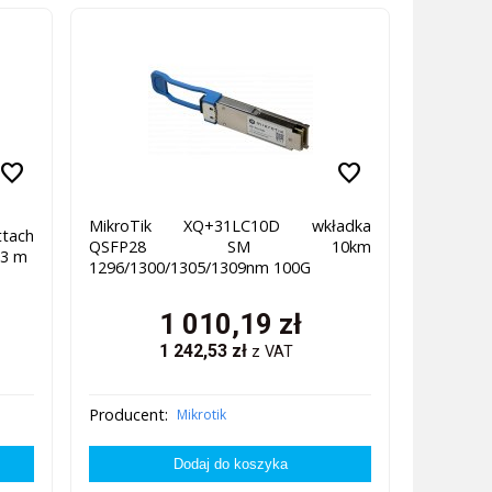
favorite
favorite
MikroTik XQ+31LC10D wkładka
tach
QSFP28 SM 10km
 3 m
1296/1300/1305/1309nm 100G
1 010,19
zł
1 242,53
zł
z VAT
Producent:
Mikrotik