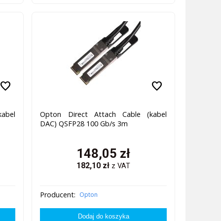
favorite
favorite
abel
Opton Direct Attach Cable (kabel
DAC) QSFP28 100 Gb/s 3m
148,05
zł
182,10
zł
z VAT
Producent:
Opton