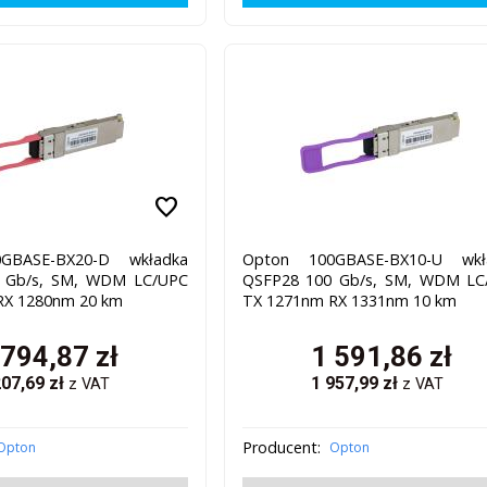
favorite
GBASE-BX20-D wkładka
Opton 100GBASE-BX10-U wkł
 Gb/s, SM, WDM LC/UPC
QSFP28 100 Gb/s, SM, WDM LC
RX 1280nm 20 km
TX 1271nm RX 1331nm 10 km
 794,87
zł
1 591,86
zł
207,69
zł
1 957,99
zł
z VAT
z VAT
Producent:
Opton
Opton