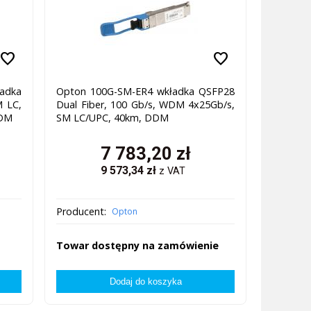
favorite
favorite
adka
Opton 100G-SM-ER4 wkładka QSFP28
M LC,
Dual Fiber, 100 Gb/s, WDM 4x25Gb/s,
DDM
SM LC/UPC, 40km, DDM
7 783,20
zł
9 573,34
zł
z VAT
Producent:
Opton
Towar dostępny na zamówienie