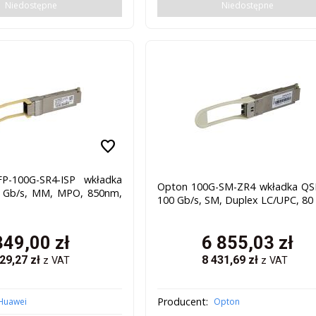
Niedostępne
Niedostępne
favorite
P-100G-SR4-ISP wkładka
Opton 100G-SM-ZR4 wkładka QS
 Gb/s, MM, MPO, 850nm,
100 Gb/s, SM, Duplex LC/UPC, 80
349,00
zł
6 855,03
zł
29,27
zł
8 431,69
zł
z VAT
z VAT
Producent:
Huawei
Opton