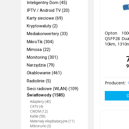
Inteligentny Dom (45)
IPTV / Android TV (20)
Karty sieciowe (69)
Kryptowaluty (2)
Opton 100
Mediakonwertery (33)
QSFP28 Dual
MikroTik (304)
10km, 1310
Mimosa (22)
Monitoring (301)
Narzędzia (79)
9
Okablowanie (461)
Radiolinie (5)
Producent:
Sieci radiowe (WLAN) (109)
Światłowody (1585)
Adaptery (40)
CATV (4)
CWDM (12)
Kable (58)
Materiały eksploatacyjne (11)
Mikrorurki (3)