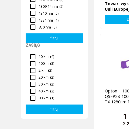
Towar wys
1309.14 nm
(2)
Unii Europej
1310 nm
(5)
1331 nm
(1)
850 nm
(3)
ZASIĘG
10 km
(4)
100 m
(3)
2 km
(2)
20 km
(2)
30 km
(2)
Opton 100
40 km
(3)
QSFP28 100
80 km
(1)
TX 1280nm 
1
2 