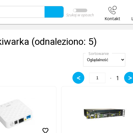
Szukaj w opisach
Kontakt
iwarka (odnaleziono: 5)
Sortowanie
<
>
1
-
favorite