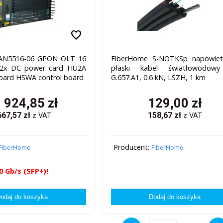
favorite
AN5516-06 GPON OLT 16
FiberHome S-NOTKSp napowietr
 2x DC power card HU2A
płaski kabel światłowodowy
board HSWA control board
G.657.A1, 0.6 kN, LSZH, 1 km
 924,85
zł
129,00
zł
667,57
zł
158,67
zł
z VAT
z VAT
Producent:
FiberHome
FiberHome
0 Gb/s (SFP+)!