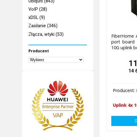
Ubiquiti (843)
VoIP (28)
xDSL (9)
Zasilanie (346)
Złącza, wtyki (53)
FiberHome 
port board
10G uplink 
Producent
11
14 
Producent:
Uplink 4x 1