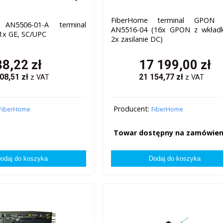
FiberHome terminal GPON
 AN5506-01-A terminal
AN5516-04 (16x GPON z wkładk
x GE, SC/UPC
2x zasilanie DC)
88,22
zł
17 199,00
zł
08,51
zł
21 154,77
zł
z VAT
z VAT
Producent:
FiberHome
FiberHome
Towar dostępny na zamówien