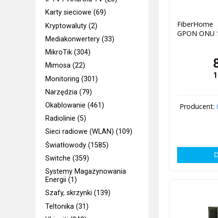
Karty sieciowe (69)
FiberHome
Kryptowaluty (2)
GPON ONU 1
Mediakonwertery (33)
MikroTik (304)
Mimosa (22)
1
Monitoring (301)
Narzędzia (79)
Okablowanie (461)
Producent:
Radiolinie (5)
Sieci radiowe (WLAN) (109)
Światłowody (1585)
Switche (359)
Systemy Magazynowania
Energii (1)
Szafy, skrzynki (139)
Teltonika (31)