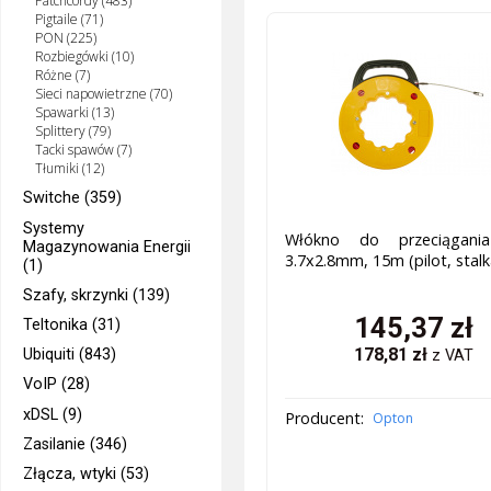
Patchcordy (483)
Pigtaile (71)
PON (225)
Rozbiegówki (10)
Różne (7)
Sieci napowietrzne (70)
Spawarki (13)
Splittery (79)
Tacki spawów (7)
Tłumiki (12)
Switche (359)
Systemy
Włókno do przeciągania
Magazynowania Energii
3.7x2.8mm, 15m (pilot, stalk
(1)
Szafy, skrzynki (139)
145,37
zł
Teltonika (31)
178,81
zł
Ubiquiti (843)
z VAT
VoIP (28)
xDSL (9)
Producent:
Opton
Zasilanie (346)
Złącza, wtyki (53)