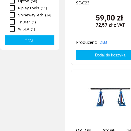
Opton
(50)
SE-C23
Ripley Tools
(11)
ShinewayTech
(24)
59,00
zł
TriBrer
(1)
72,57
zł
z VAT
WISEA
(1)
Producent:
OEM
OPTON Stojak bęb