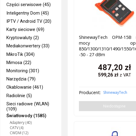
Części serwisowe (45)
Inteligentny Dom (45)
IPTV / Android TV (20)
Karty sieciowe (69)
ShinewayTech OPM-15B m
Kryptowaluty (2)
mocy optycz
Mediakonwertery (33)
850/1300/1310/1490/1550/
-50 - 27 dBm
MikroTik (304)
Mimosa (22)
487,20
zł
Monitoring (301)
599,26
zł
z VAT
Narzędzia (79)
Okablowanie (461)
Producent:
ShinewayTech
Radiolinie (5)
Sieci radiowe (WLAN)
Niedostępne
(109)
Światłowody (1585)
Adaptery (40)
CATV (4)
CWDM (12)