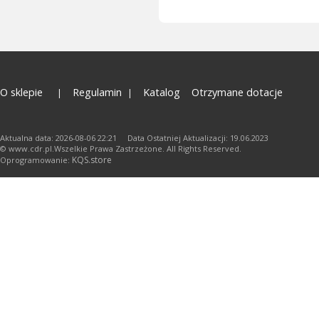
O sklepie
Regulamin
Katalog
Otrzymane dotacje
Aktualna data: 2026-08-06 22:21 Data Ostatniej Aktualizacji: 19.06.2023
© www.cdr.pl.Wszelkie Prawa Zastrzeżone. All Rights Reserved.
KQS.store
Oprogramowanie: