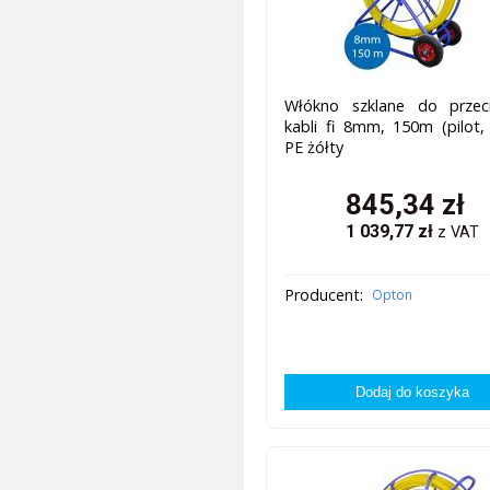
Włókno szklane do przeci
kabli fi 8mm, 150m (pilot, 
PE żółty
845,34
zł
1 039,77
zł
z VAT
Producent:
Opton