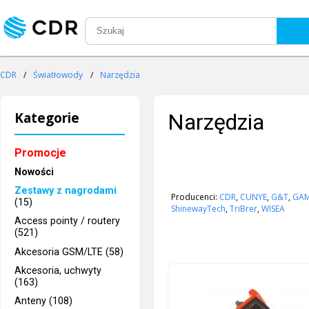
CDR
/
Światłowody
/
Narzędzia
Kategorie
Narzędzia
Promocje
Nowości
Zestawy z nagrodami
Producenci:
CDR
,
CUNYE
,
G&T
,
GA
(15)
ShinewayTech
,
TriBrer
,
WISEA
Access pointy / routery
(521)
Akcesoria GSM/LTE (58)
Akcesoria, uchwyty
(163)
Anteny (108)