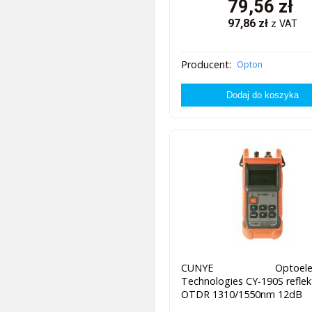
79,56
zł
97,86
zł
z VAT
Producent:
Opton
CUNYE Optoelectr
Technologies CY-190S refle
OTDR 1310/1550nm 12dB