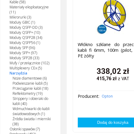
Kable (58)
Materiały eksploatacyjne
(11)
Mikrorurki (3)
Moduły GBIC (1)
Moduły QSFP-DD (3)
Moduły QSFP+ (10)
Moduły QSFP28 (34)
Moduły QSFP56 (1)
Włókno szklane do przeci
Moduły SFP (96)
kabli fi 6mm, 100m (pilot, 
Moduły SFP+ (97)
PE żółty
Moduły SFP28 (33)
Mufy / przełącznice (102)
Multiplexery CEx (5)
338,02
zł
Narzędzia
Noże diamentowe (6)
415,76
zł
z VAT
Podwieszanie kabli (5)
Przeciąganie kabli (18)
Reflektometry (19)
Producent:
Opton
Strippery i obieraki do
kabli (40)
Wdmuchiwarki do kabli
światłowodowych (1)
Źródła światła i mierniki
(38)
Osłonki spawów (7)