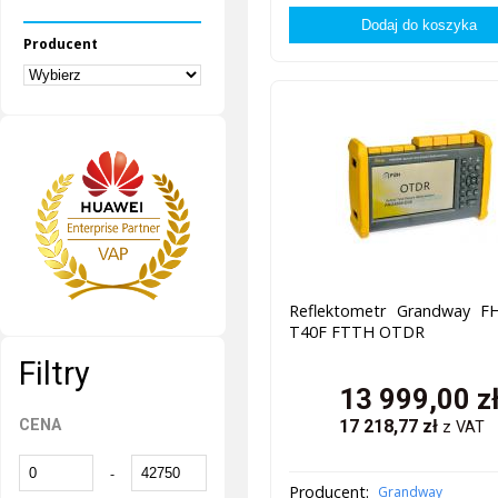
Producent
Reflektometr Grandway F
T40F FTTH OTDR
Filtry
13 999,00
z
CENA
17 218,77
zł
z VAT
-
Producent:
Grandway