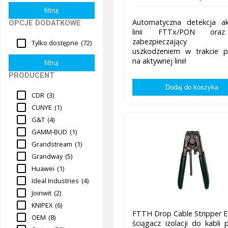
Automatyczna detekcja ak
OPCJE DODATKOWE
linii FTTx/PON oraz 
zabezpieczający 
Tylko dostępne
(72)
uszkodzeniem w trakcie p
na aktywnej linii!
PRODUCENT
CDR
(3)
CUNYE
(1)
G&T
(4)
GAMM-BUD
(1)
Grandstream
(1)
Grandway
(5)
Huawei
(1)
Ideal Industries
(4)
Joinwit
(2)
KNIPEX
(6)
FTTH Drop Cable Stripper 
OEM
(8)
ściągacz izolacji do kabli p