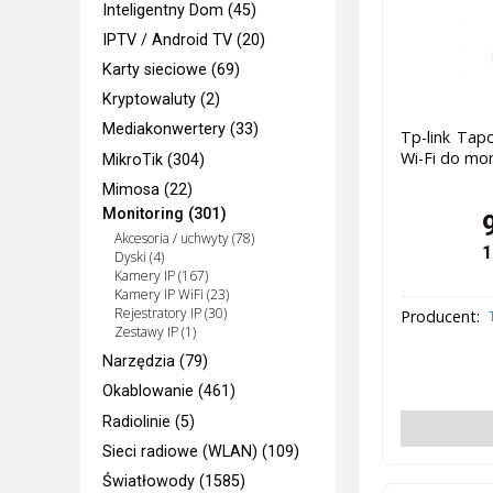
Inteligentny Dom (45)
IPTV / Android TV (20)
Karty sieciowe (69)
Kryptowaluty (2)
Mediakonwertery (33)
Tp-link Ta
Wi-Fi do mo
MikroTik (304)
Mimosa (22)
Monitoring (301)
Akcesoria / uchwyty (78)
1
Dyski (4)
Kamery IP (167)
Kamery IP WiFi (23)
Rejestratory IP (30)
Producent:
Zestawy IP (1)
Narzędzia (79)
Okablowanie (461)
Radiolinie (5)
Sieci radiowe (WLAN) (109)
Światłowody (1585)