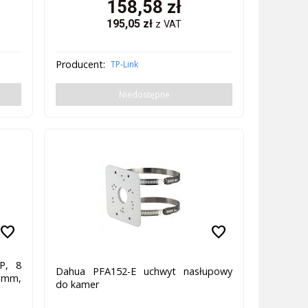
158,58
zł
195,05
zł
z VAT
Producent:
TP-Link
Niedostępne
favorite
favorite
P, 8
Dahua PFA152-E uchwyt nasłupowy
6 mm,
do kamer