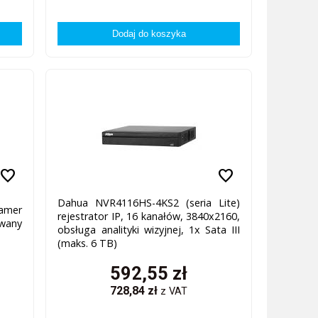
favorite
favorite
Dahua NVR4116HS-4KS2 (seria Lite)
amer
rejestrator IP, 16 kanałów, 3840x2160,
wany
obsługa analityki wizyjnej, 1x Sata III
(maks. 6 TB)
592,55
zł
728,84
zł
z VAT