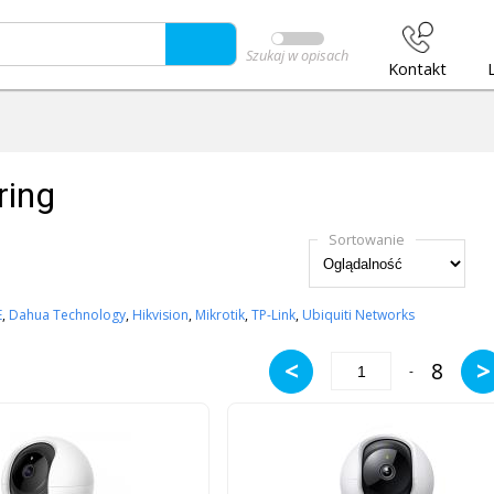
Szukaj w opisach
Kontakt
ring
Sortowanie
E
,
Dahua Technology
,
Hikvision
,
Mikrotik
,
TP-Link
,
Ubiquiti Networks
<
>
8
-