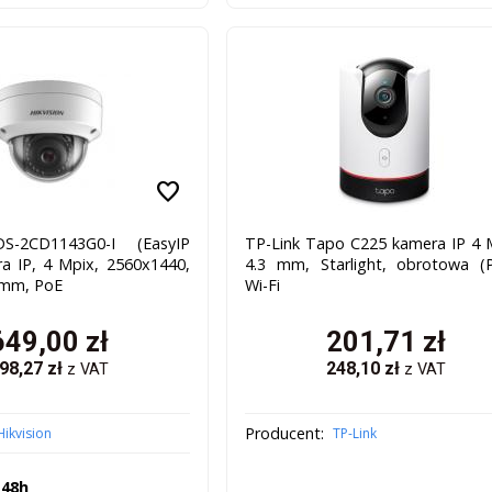
favorite
DS-2CD1143G0-I (EasyIP
TP-Link Tapo C225 kamera IP 4 
ra IP, 4 Mpix, 2560x1440,
4.3 mm, Starlight, obrotowa (
8 mm, PoE
Wi-Fi
649,00
zł
201,71
zł
98,27
zł
248,10
zł
z VAT
z VAT
Producent:
Hikvision
TP-Link
 48h