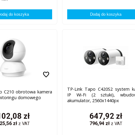
favorite
TP-Link Tapo C420S2 system k
po C210 obrotowa kamera
IP Wi-Fi (2 sztuki), wbudo
nitoringu domowego
akumulator, 2560x1440px
102,08
zł
647,92
zł
25,56
zł
796,94
zł
z VAT
z VAT