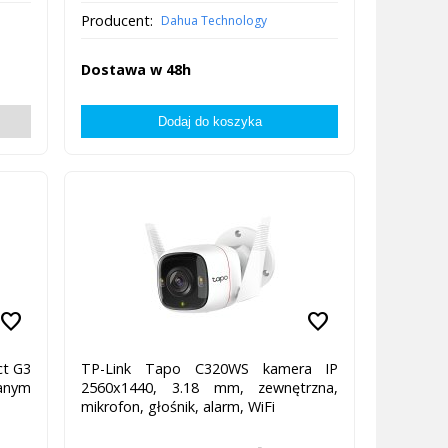
Producent:
Dahua Technology
Dostawa w 48h
favorite
favorite
ct G3
TP-Link Tapo C320WS kamera IP
wanym
2560x1440, 3.18 mm, zewnętrzna,
mikrofon, głośnik, alarm, WiFi