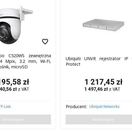
favorite
apo C520WS zewnętrzna
Ubiquiti UNVR rejestrator IP 
4 Mpix, 3.2 mm, Wi-Fi,
Protect
ośnik, microSD
195,58
zł
1 217,45
zł
40,56
zł
1 497,46
zł
z VAT
z VAT
Producent:
TP-Link
Ubiquiti Networks
Niedostępne
Niedostępne