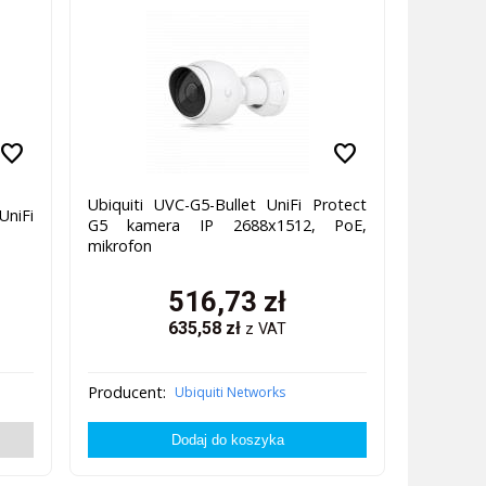
favorite
favorite
Ubiquiti UVC-G5-Bullet UniFi Protect
UniFi
G5 kamera IP 2688x1512, PoE,
mikrofon
516,73
zł
635,58
zł
z VAT
Producent:
Ubiquiti Networks