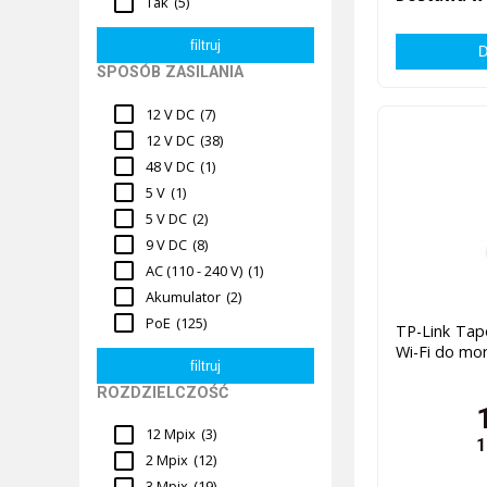
Tak
(5)
SPOSÓB ZASILANIA
12 V DC
(7)
12 V DC
(38)
48 V DC
(1)
5 V
(1)
5 V DC
(2)
9 V DC
(8)
AC (110 - 240 V)
(1)
Akumulator
(2)
PoE
(125)
TP-Link Ta
Wi-Fi do mo
ROZDZIELCZOŚĆ
12 Mpix
(3)
1
2 Mpix
(12)
3 Mpix
(19)