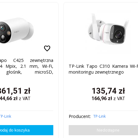
favorite
apo C425 zewnętrzna
4 Mpix, 2.1 mm, Wi-Fi,
TP-Link Tapo C310 Kamera Wi-
, głośnik, microSD,
monitoringu zewnętrznego
361,51
zł
135,74
zł
44,66
zł
166,96
zł
z VAT
z VAT
Producent:
TP-Link
TP-Link
Niedostępne