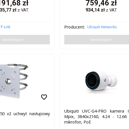
191,68
zł
759,46
zł
35,77
zł
934,14
zł
z VAT
z VAT
Producent:
TP-Link
Ubiquiti Networks
Niedostępne
Niedostępne
favorite
Ubiquiti UVC-G4-PRO kamera I
50 v2 uchwyt nasłupowy
Mpix, 3840x2160, 4.24 - 12.6
mikrofon, PoE