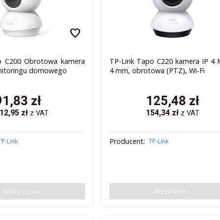
favorite
po C200 Obrotowa kamera
TP-Link Tapo C220 kamera IP 4 
nitoringu domowego
4 mm, obrotowa (PTZ), Wi-Fi
91,83
zł
125,48
zł
12,95
zł
154,34
zł
z VAT
z VAT
Producent:
TP-Link
TP-Link
Niedostępne
Niedostępne