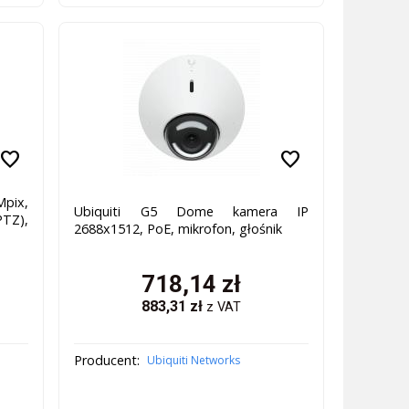
favorite
favorite
Mpix,
Ubiquiti G5 Dome kamera IP
PTZ),
2688x1512, PoE, mikrofon, głośnik
718,14
zł
883,31
zł
z VAT
Producent:
Ubiquiti Networks