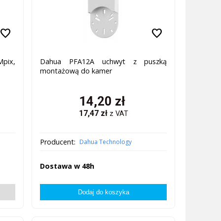
favorite
favorite
Mpix,
Dahua PFA12A uchwyt z puszką
montażową do kamer
14,20
zł
17,47
zł
z VAT
Producent:
Dahua Technology
Dostawa w 48h