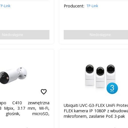
Producent:
TP-Link
TP-Link
Niedostępne
Niedostępne
favorite
apo C410 zewnętrzna
Ubiquiti UVC-G3-FLEX UniFi Prote
3 Mpix, 3.17 mm, Wi-Fi,
FLEX kamera IP 1080P z wbudo
, głośnik, microSD,
mikrofonem, zasilanie PoE 3-pak