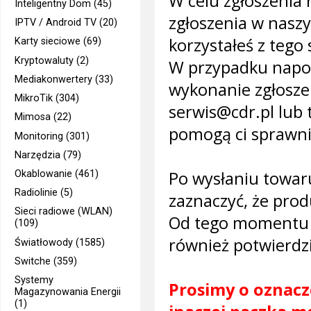
W celu zgłoszenia
Inteligentny Dom (45)
zgłoszenia w nas
IPTV / Android TV (20)
korzystałeś z tego
Karty sieciowe (69)
Kryptowaluty (2)
W przypadku napot
Mediakonwertery (33)
wykonanie zgłosze
MikroTik (304)
serwis@cdr.pl lub 
Mimosa (22)
pomogą ci sprawni
Monitoring (301)
Narzędzia (79)
Po wysłaniu towar
Okablowanie (461)
Radiolinie (5)
zaznaczyć, że prod
Sieci radiowe (WLAN)
Od tego momentu bę
(109)
również potwierdz
Światłowody (1585)
Switche (359)
Systemy
Prosimy o oznacz
Magazynowania Energii
(1)