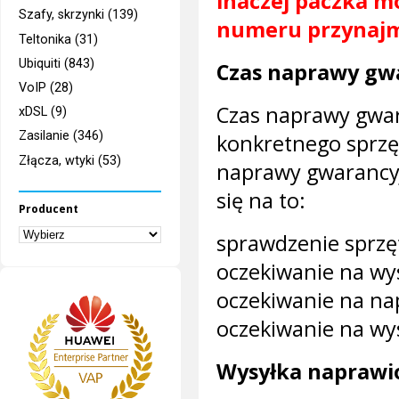
inaczej paczka mo
Szafy, skrzynki (139)
numeru przynajmn
Teltonika (31)
Ubiquiti (843)
Czas naprawy gw
VoIP (28)
Czas naprawy gwar
xDSL (9)
Zasilanie (346)
konkretnego sprzę
Złącza, wtyki (53)
naprawy gwarancyj
się na to:
Producent
sprawdzenie sprzęt
oczekiwanie na wys
oczekiwanie na na
oczekiwanie na wys
Wysyłka naprawi