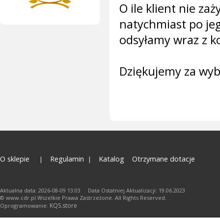
O ile klient nie z
natychmiast po jeg
odsyłamy wraz z k
Dziękujemy za wybr
O sklepie
Regulamin
Katalog
Otrzymane dotacje
Aktualna data: 2026-08-09 13:03 Data Ostatniej Aktualizacji: 19.06.2023
© www.cdr.pl.Wszelkie Prawa Zastrzeżone. All Rights Reserved.
KQS.store
Oprogramowanie: