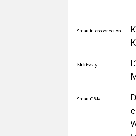
K
Smart interconnection
K
I
Multicasty
M
D
Smart O&M
e
W