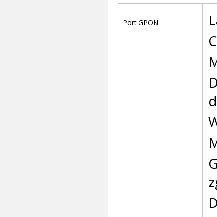
L
Port GPON
C
M
D
d
W
M
G
z
D