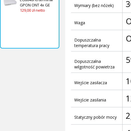
3
GPON ONT 4x GE
Wymiary (bez nóżek)
129,00 zł netto
O
Waga
O
Dopuszczalna
temperatura pracy
5
Dopuszczalna
wilgotność powietrza
1
Wejście zasilacza
1
Wejście zasilania
2
Statyczny pobór mocy