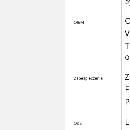
S
O
O&M
V
T
o
Z
Zabezpieczenia
F
P
L
QoS