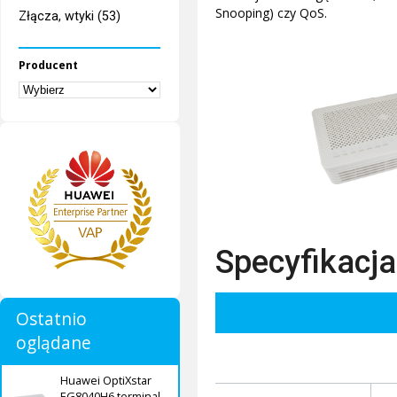
Snooping) czy QoS.
Złącza, wtyki (53)
Producent
Specyfikacja
Ostatnio
oglądane
Huawei OptiXstar
EG8040H6 terminal