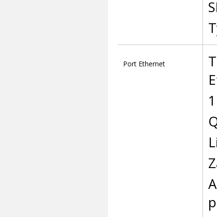
S
T
T
Port Ethernet
E
1
Q
L
Z
A
p