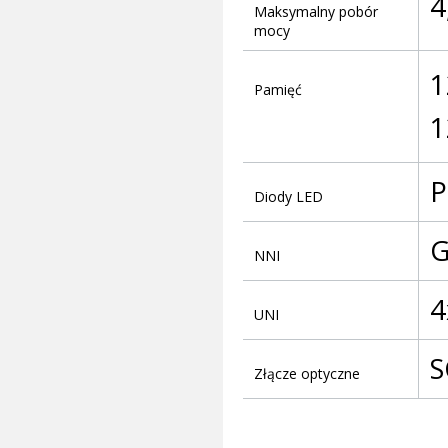
4
Maksymalny pobór
mocy
1
Pamięć
1
P
Diody LED
NNI
4
UNI
S
Złącze optyczne