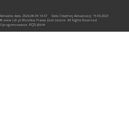
Aktualna data: 2026-08-09 14:47 Data Ostatniej Aktualizacji: 19.06.2023
© www.cdr.pl.Wszelkie Prawa Zastrzeżone. All Rights Reserved.
KQS.store
Oprogramowanie: