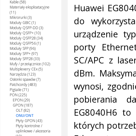
Kable (58)
Huawei EG8040
Materiały eksploatacyjne
(11)
do wykorzyst
Mikrorurki (3)
Moduły GBIC (1)
Moduły QSFP-DD (3)
urządzenie ty
Moduły QSFP+ (10)
Moduły QSFP28 (34)
Moduły QSFP56 (1)
porty Etherne
Moduły SFP (96)
Moduły SFP+ (97)
SC/APC z lase
Moduły SFP28 (33)
Mufy / przełącznice (102)
Multiplexery CEx (5)
dBm. Maksymal
Narzędzia (123)
Osłonki spawów (7)
wynosi, zgodn
Patchcordy (483)
Pigtaile (71)
PON (225)
pobierania d
EPON (29)
GPON (187)
EG8040H6 to d
OLT (82)
ONU/ONT
Płyty GPON (43)
których potrze
Płyty kontrolne /
uplinkowe / akcesoria