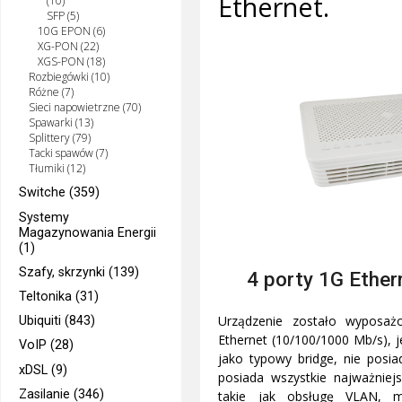
Ethernet.
(10)
SFP (5)
10G EPON (6)
XG-PON (22)
XGS-PON (18)
Rozbiegówki (10)
Różne (7)
Sieci napowietrzne (70)
Spawarki (13)
Splittery (79)
Tacki spawów (7)
Tłumiki (12)
Switche (359)
Systemy
Magazynowania Energii
(1)
Szafy, skrzynki (139)
4 porty 1G Ethern
Teltonika (31)
Urządzenie zostało wyposaż
Ubiquiti (843)
Ethernet (10/100/1000 Mb/s), 
VoIP (28)
jako typowy bridge, nie posiad
xDSL (9)
posiada wszystkie najważnie
Zasilanie (346)
takie jak obsługę VLAN, 