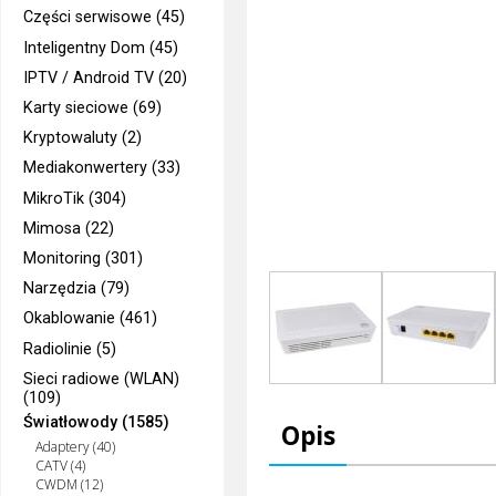
Części serwisowe (45)
Inteligentny Dom (45)
IPTV / Android TV (20)
Karty sieciowe (69)
Kryptowaluty (2)
Mediakonwertery (33)
MikroTik (304)
Mimosa (22)
Monitoring (301)
Narzędzia (79)
Okablowanie (461)
Radiolinie (5)
Sieci radiowe (WLAN)
(109)
Światłowody (1585)
Opis
Adaptery (40)
CATV (4)
CWDM (12)