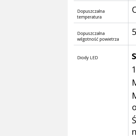
O
Dopuszczalna
temperatura
Dopuszczalna
wilgotność powietrza
Diody LED
1
M
M
Ś
n