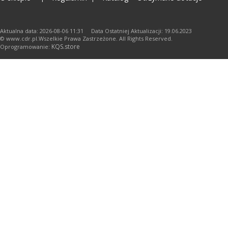
Aktualna data: 2026-08-06 11:31 Data Ostatniej Aktualizacji: 19.06.2023
© www.cdr.pl.Wszelkie Prawa Zastrzeżone. All Rights Reserved.
KQS.store
Oprogramowanie: