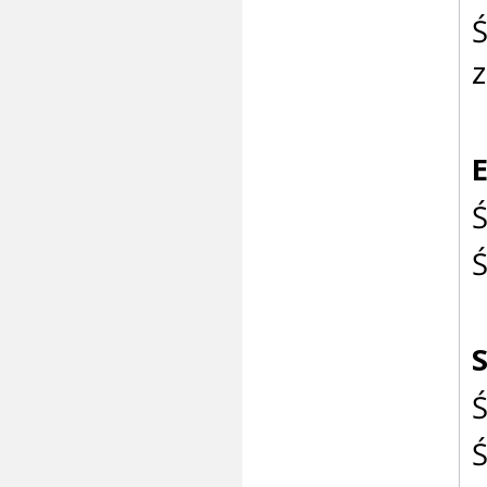
Ś
z
E
Ś
Ś
S
Ś
Ś