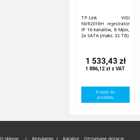
TP-Link VIGI
NVR2016H rejestrator
IP 16 kanałów, 8 Mpix,
2x SATA (maks. 32 TB)
1 533,43 zł
1 886,12 zł
z VAT
Przejdź do
produktu
O sklepie
Regulamin
Katalog
Otrzymane dotacje