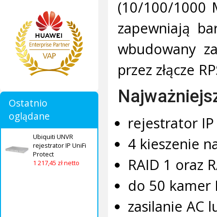
(10/100/1000 M
zapewniają ba
wbudowany zas
przez złącze RP
Najważniejs
Ostatnio
oglądane
rejestrator IP
Ubiquiti UNVR
4 kieszenie na
rejestrator IP UniFi
Protect
RAID 1 oraz R
1 217,45 zł netto
do 50 kamer I
zasilanie AC 