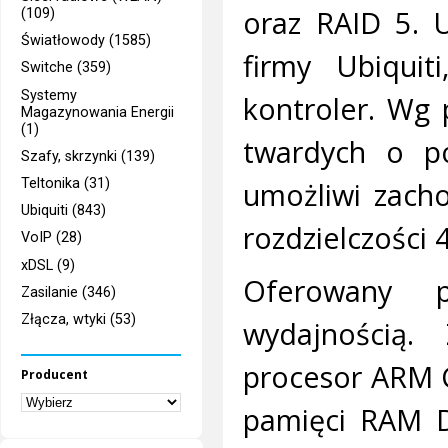
oraz RAID 5. 
(109)
Światłowody (1585)
firmy Ubiquit
Switche (359)
Systemy
kontroler. Wg
Magazynowania Energii
(1)
twardych o po
Szafy, skrzynki (139)
umożliwi zach
Teltonika (31)
Ubiquiti (843)
rozdzielczości 
VoIP (28)
xDSL (9)
Oferowany 
Zasilanie (346)
Złącza, wtyki (53)
wydajnością.
procesor ARM C
Producent
pamięci RAM D