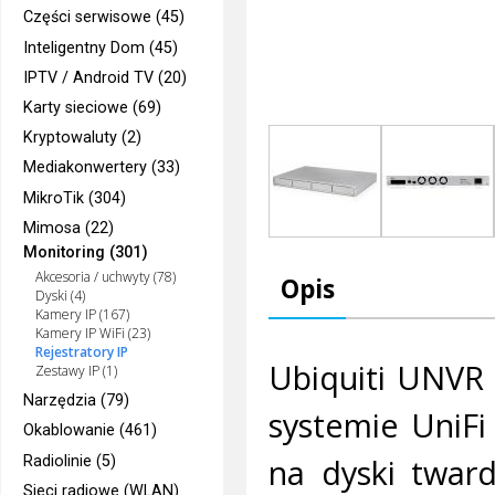
Części serwisowe (45)
Inteligentny Dom (45)
IPTV / Android TV (20)
Karty sieciowe (69)
Kryptowaluty (2)
Mediakonwertery (33)
MikroTik (304)
Mimosa (22)
Monitoring (301)
Akcesoria / uchwyty (78)
Opis
Dyski (4)
Kamery IP (167)
Kamery IP WiFi (23)
Rejestratory IP
Ubiquiti UNVR 
Zestawy IP (1)
Narzędzia (79)
systemie UniFi
Okablowanie (461)
na dyski tward
Radiolinie (5)
Sieci radiowe (WLAN)