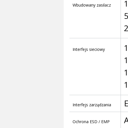
1
Wbudowany zasilacz
2
1
Interfejs sieciowy
1
1
E
Interfejs zarządzania
A
Ochrona ESD / EMP