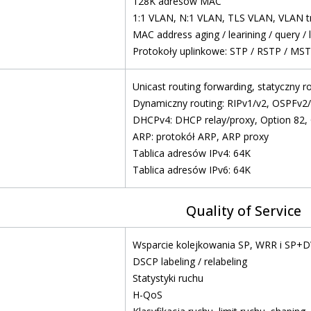
128K adresów MAC
1:1 VLAN, N:1 VLAN, TLS VLAN, VLAN tra
MAC address aging / learining / query / l
Protokoły uplinkowe: STP / RSTP / MS
Unicast routing forwarding, statyczny r
Dynamiczny routing: RIPv1/v2, OSPFv2/v
DHCPv4: DHCP relay/proxy, Option 82,
ARP: protokół ARP, ARP proxy
Tablica adresów IPv4: 64K
Tablica adresów IPv6: 64K
Quality of Service
Wsparcie kolejkowania SP, WRR i SP+D
DSCP labeling / relabeling
Statystyki ruchu
H-QoS