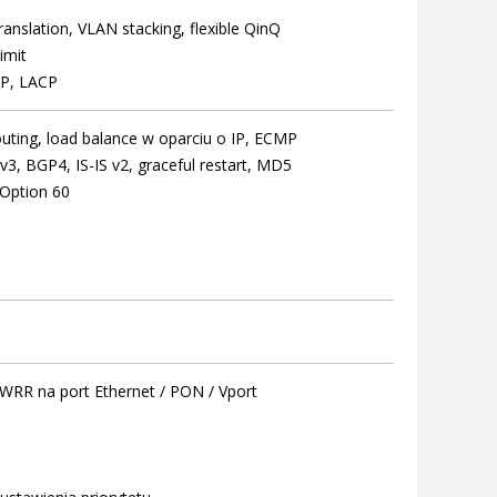
nslation, VLAN stacking, flexible QinQ
imit
TP, LACP
outing, load balance w oparciu o IP, ECMP
3, BGP4, IS-IS v2, graceful restart, MD5
 Option 60
WRR na port Ethernet / PON / Vport