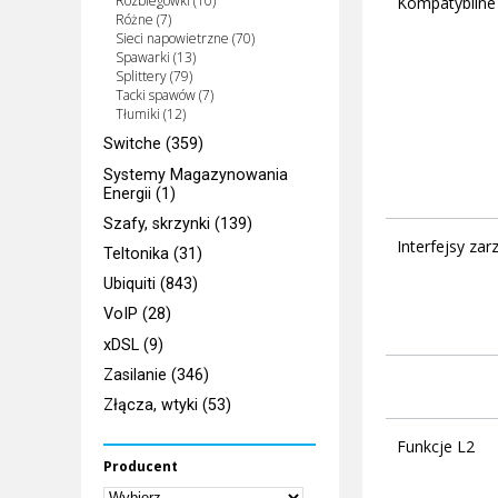
Rozbiegówki (10)
Kompatybilne 
Różne (7)
Sieci napowietrzne (70)
Spawarki (13)
Splittery (79)
Tacki spawów (7)
Tłumiki (12)
Switche (359)
Systemy Magazynowania
Energii (1)
Szafy, skrzynki (139)
Interfejsy zar
Teltonika (31)
Ubiquiti (843)
VoIP (28)
xDSL (9)
Zasilanie (346)
Złącza, wtyki (53)
Funkcje L2
Producent