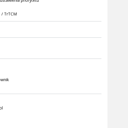
 ustawienia priorytetu
M / TrTCM
ownik
ol