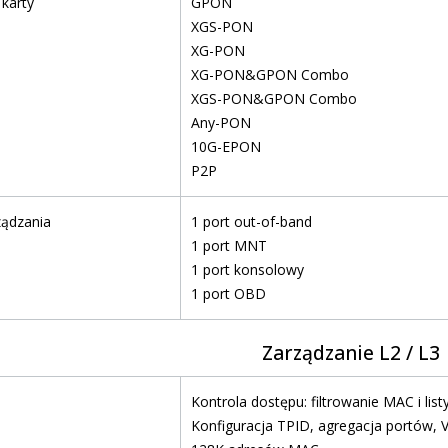
karty
GPON
XGS-PON
XG-PON
XG-PON&GPON Combo
XGS-PON&GPON Combo
Any-PON
10G-EPON
P2P
ządzania
1 port out-of-band
1 port MNT
1 port konsolowy
1 port OBD
Zarządzanie L2 / L3
Kontrola dostępu: filtrowanie MAC i listy
Konfiguracja TPID, agregacja portów, 