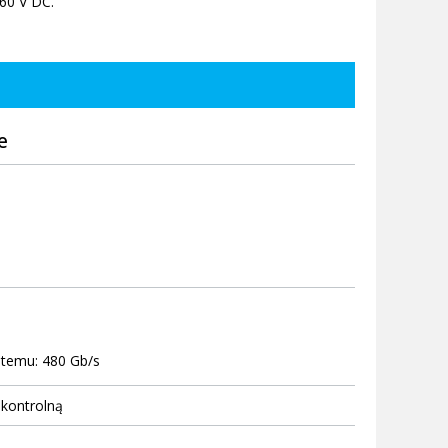
-60 V DC.
e
stemu: 480 Gb/s
 kontrolną