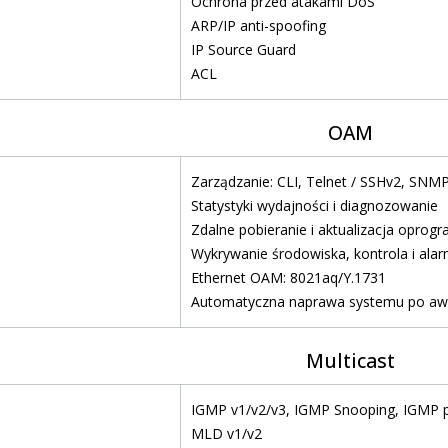
Ochrona przed atakami DoS
ARP/IP anti-spoofing
IP Source Guard
ACL
OAM
Zarządzanie: CLI, Telnet / SSHv2, SN
Statystyki wydajności i diagnozowanie
Zdalne pobieranie i aktualizacja opro
Wykrywanie środowiska, kontrola i ala
Ethernet OAM: 8021aq/Y.1731
Automatyczna naprawa systemu po awar
Multicast
IGMP v1/v2/v3, IGMP Snooping, IGMP p
MLD v1/v2