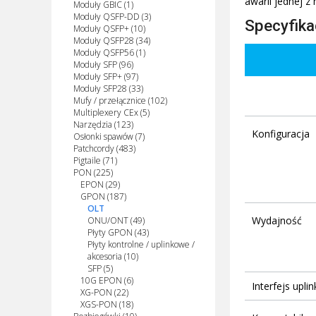
awarii jednej z
Moduły GBIC (1)
Moduły QSFP-DD (3)
Specyfika
Moduły QSFP+ (10)
Moduły QSFP28 (34)
Moduły QSFP56 (1)
Moduły SFP (96)
Moduły SFP+ (97)
Moduły SFP28 (33)
Mufy / przełącznice (102)
Multiplexery CEx (5)
Narzędzia (123)
Konfiguracja
Osłonki spawów (7)
Patchcordy (483)
Pigtaile (71)
PON (225)
EPON (29)
GPON (187)
OLT
Wydajność
ONU/ONT (49)
Płyty GPON (43)
Płyty kontrolne / uplinkowe /
akcesoria (10)
SFP (5)
10G EPON (6)
Interfejs uplin
XG-PON (22)
XGS-PON (18)