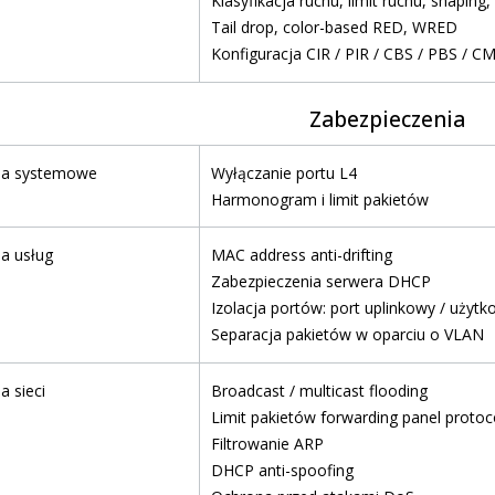
Klasyfikacja ruchu, limit ruchu, shaping,
Tail drop, color-based RED, WRED
Konfiguracja CIR / PIR / CBS / PBS / C
Zabezpieczenia
ia systemowe
Wyłączanie portu L4
Harmonogram i limit pakietów
a usług
MAC address anti-drifting
Zabezpieczenia serwera DHCP
Izolacja portów: port uplinkowy / użytk
Separacja pakietów w oparciu o VLAN
a sieci
Broadcast / multicast flooding
Limit pakietów forwarding panel protoc
Filtrowanie ARP
DHCP anti-spoofing