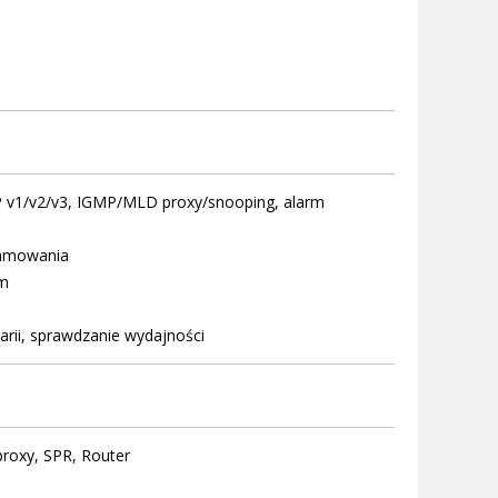
MP v1/v2/v3, IGMP/MLD proxy/snooping, alarm
gramowania
rm
ii, sprawdzanie wydajności
roxy, SPR, Router