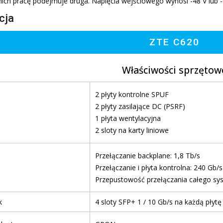
 nich pracę podejmuje druga. Napięcia wejściowego wynosi -48 V lub 
cja
ZTE C620
Właściwości sprzętow
2 płyty kontrolne SPUF
2 płyty zasilające DC (PSRF)
1 płyta wentylacyjna
2 sloty na karty liniowe
Przełączanie backplane: 1,8 Tb/s
Przełączanie i płyta kontrolna: 240 Gb/s
Przepustowość przełączania całego sy
k
4 sloty SFP+ 1 / 10 Gb/s na każdą płytę