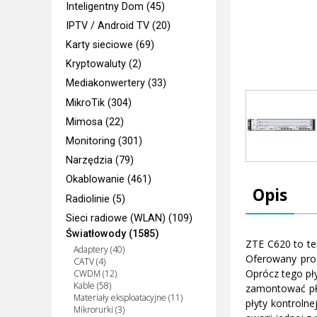
Inteligentny Dom (45)
IPTV / Android TV (20)
Karty sieciowe (69)
Kryptowaluty (2)
Mediakonwertery (33)
MikroTik (304)
Mimosa (22)
Monitoring (301)
Narzędzia (79)
Okablowanie (461)
Opis
Radiolinie (5)
Sieci radiowe (WLAN) (109)
Światłowody (1585)
ZTE C620 to te
Adaptery (40)
Oferowany prod
CATV (4)
Oprócz tego pły
CWDM (12)
Kable (58)
zamontować pł
Materiały eksploatacyjne (11)
płyty kontroln
Mikrorurki (3)