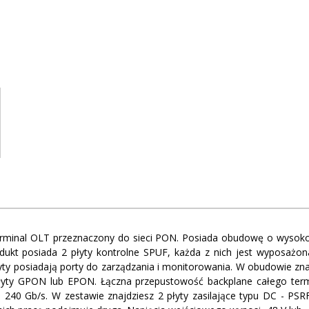
rminal OLT przeznaczony do sieci PON. Posiada obudowę o wysoko
ukt posiada 2 płyty kontrolne SPUF, każda z nich jest wyposażona 
ty posiadają porty do zarządzania i monitorowania. W obudowie znaj
yty GPON lub EPON. Łączna przepustowość backplane całego termi
ej 240 Gb/s. W zestawie znajdziesz 2 płyty zasilające typu DC - PS