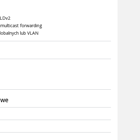
MLDv2
 multicast forwarding
lobalnych lub VLAN
owe