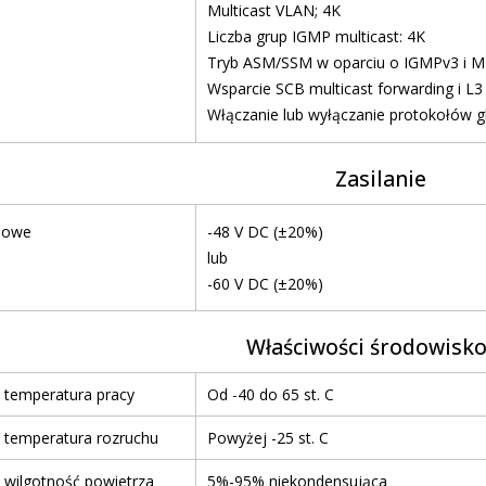
Multicast VLAN; 4K
Liczba grup IGMP multicast: 4K
Tryb ASM/SSM w oparciu o IGMPv3 i 
Wsparcie SCB multicast forwarding i L3
Włączanie lub wyłączanie protokołów g
Zasilanie
ciowe
-48 V DC (±20%)
lub
-60 V DC (±20%)
Właściwości środowisk
 temperatura pracy
Od -40 do 65 st. C
 temperatura rozruchu
Powyżej -25 st. C
 wilgotność powietrza
5%-95% niekondensująca