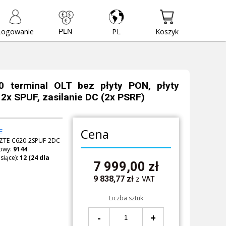
Logowanie
PL
Koszyk
 terminal OLT bez płyty PON, płyty
 2x SPUF, zasilanie DC (2x PSRF)
Cena
E
ZTE-C620-2SPUF-2DC
owy:
9144
siące):
7 999,00
zł
9 838,77
zł
z VAT
Liczba sztuk
-
+