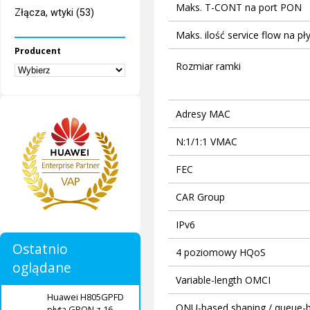
Maks. T-CONT na port PON
Złącza, wtyki (53)
Maks. ilość service flow na pł
Producent
Rozmiar ramki
Adresy MAC
N:1/1:1 VMAC
FEC
CAR Group
IPv6
Ostatnio
4 poziomowy HQoS
oglądane
Variable-length OMCI
Huawei H805GPFD
ONU-based shaping / queue-
płyta GPON z 16