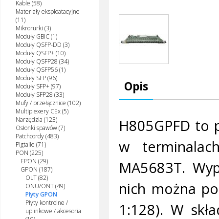
Kable (58)
Materiały eksploatacyjne
(11)
Mikrorurki (3)
Moduły GBIC (1)
Moduły QSFP-DD (3)
Moduły QSFP+ (10)
Moduły QSFP28 (34)
Moduły QSFP56 (1)
Moduły SFP (96)
Opis
Moduły SFP+ (97)
Moduły SFP28 (33)
Mufy / przełącznice (102)
Multiplexery CEx (5)
Narzędzia (123)
H805GPFD to p
Osłonki spawów (7)
Patchcordy (483)
w terminala
Pigtaile (71)
PON (225)
EPON (29)
MA5683T. Wypo
GPON (187)
OLT (82)
nich można po
ONU/ONT (49)
Płyty GPON
Płyty kontrolne /
1:128). W skł
uplinkowe / akcesoria