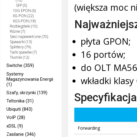
(10)
(większa moc n
SFP (5)
10G EPON (6)
XG-PON (22)
Najważniejs
XGS-PON (18)
Rozbiegówki (10)
Różne (7)
Sieci napowietrzne (70)
płyta GPON;
Spawarki (13)
Splittery (79)
16 portów;
Tacki spawów (7)
Tłumiki (12)
do OLT MA56
Switche (359)
Systemy
wkładki klasy
Magazynowania Energii
(1)
Szafy, skrzynki (139)
Specyfikacja
Teltonika (31)
Ubiquiti (843)
VoIP (28)
xDSL (9)
Forwarding
Zasilanie (346)