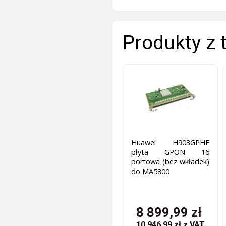
Produkty z 
Huawei H903GPHF
płyta GPON 16
portowa (bez wkładek)
do MA5800
8 899,99 zł
10 946,99 zł
z VAT