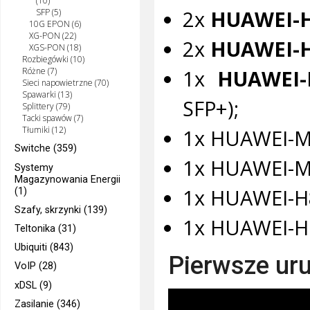
(10)
2x
HUAWEI-H
SFP (5)
10G EPON (6)
XG-PON (22)
2x
HUAWEI-
XGS-PON (18)
Rozbiegówki (10)
1x
HUAWEI-
Różne (7)
Sieci napowietrzne (70)
Spawarki (13)
SFP+);
Splittery (79)
Tacki spawów (7)
Tłumiki (12)
1x HUAWEI-M
Switche (359)
1x HUAWEI-MA
Systemy
Magazynowania Energii
1x HUAWEI-H
(1)
Szafy, skrzynki (139)
1x HUAWEI-H6
Teltonika (31)
Ubiquiti (843)
Pierwsze ur
VoIP (28)
xDSL (9)
Zasilanie (346)