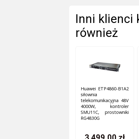
Inni klienci
również
Huawei ETP4860-B1A2
siłownia
telekomunikacyjna 48V
4000W, kontroler
SMU11C, prostowniki
RG4830G
3 499,00 zł