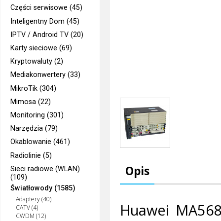
Części serwisowe (45)
Inteligentny Dom (45)
IPTV / Android TV (20)
Karty sieciowe (69)
Kryptowaluty (2)
Mediakonwertery (33)
MikroTik (304)
Mimosa (22)
Monitoring (301)
Narzędzia (79)
Okablowanie (461)
Radiolinie (5)
Opis
Sieci radiowe (WLAN)
(109)
Światłowody (1585)
Adaptery (40)
Huawei MA5683
CATV (4)
CWDM (12)