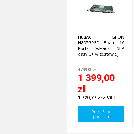
Huawei GPON
H805GPFD Board 16
Ports (wkładki SFP
klasy C+ w zestawie)
4 799,00 zł
1 399,00
zł
1 720,77 zł
z VAT
Przejdź do
produktu