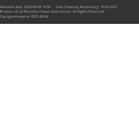
Aktualna data: 2026-08-09 16:00 Data Ostatniej Aktualizacji: 19.06.2023
© www.cdr.pl.Wszelkie Prawa Zastrzeżone. All Rights Reserved.
KQS.store
Oprogramowanie: