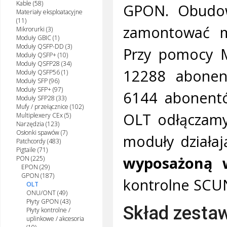
Kable (58)
GPON. Obudow
Materiały eksploatacyjne
(11)
zamontować m
Mikrorurki (3)
Moduły GBIC (1)
Moduły QSFP-DD (3)
Przy pomocy 
Moduły QSFP+ (10)
Moduły QSFP28 (34)
12288 abonent
Moduły QSFP56 (1)
Moduły SFP (96)
Moduły SFP+ (97)
6144 abonentó
Moduły SFP28 (33)
Mufy / przełącznice (102)
OLT odłączamy 
Multiplexery CEx (5)
Narzędzia (123)
Osłonki spawów (7)
moduły działaj
Patchcordy (483)
Pigtaile (71)
wyposażoną w
PON (225)
EPON (29)
GPON (187)
kontrolne SCU
OLT
ONU/ONT (49)
Płyty GPON (43)
Skład zesta
Płyty kontrolne /
uplinkowe / akcesoria