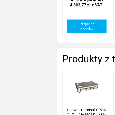
4 303,77 zł
z VAT
Przejdź do
produktu
Produkty z 
Huawei terminal GPON
OLT MA5608T (16x