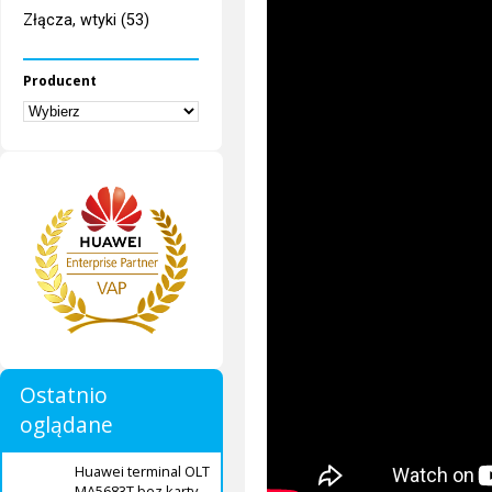
Złącza, wtyki (53)
Producent
Ostatnio
oglądane
Huawei terminal OLT
MA5683T bez karty