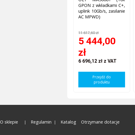
GPON z wkładkami C+,
uplink 10Gb/s, zasilanie
AC MPWD)
11 617,60 zł
5 444,00
zł
6 696,12 zł
z VAT
Przejdź do
produktu
O sklepie
Regulamin
Katalog
Otrzymane dotacje