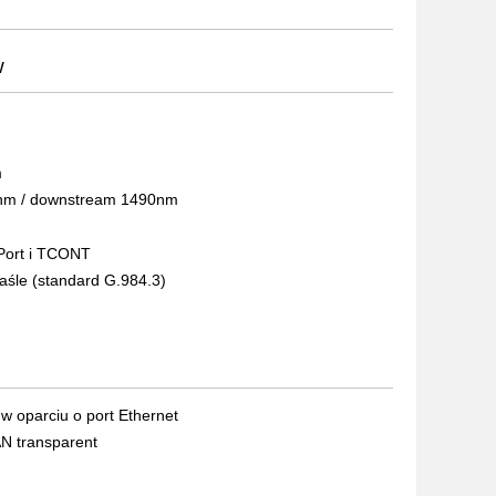
w
m
0nm / downstream 1490nm
ort i TCONT
haśle (standard G.984.3)
w oparciu o port Ethernet
N transparent