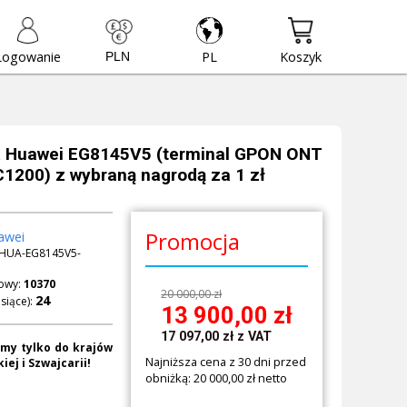
Logowanie
PL
Koszyk
k Huawei EG8145V5 (terminal GPON ONT
C1200) z wybraną nagrodą za 1 zł
Promocja
awei
HUA-EG8145V5-
owy:
10370
20 000,00 zł
siące):
13 900,00
zł
17 097,00
zł
z VAT
my tylko do krajów
Najniższa cena z 30 dni przed
iej i Szwajcarii!
obniżką: 20 000,00 zł netto