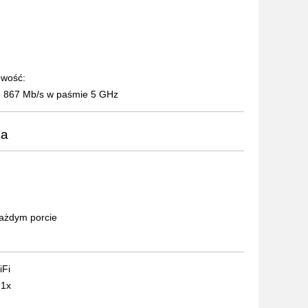
owość:
, 867 Mb/s w paśmie 5 GHz
ia
ażdym porcie
iFi
.1x