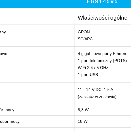
EG8145V5
Właściwości ogólne
czny
GPON
SC/APC
ciowe
4 gigabitowe porty Ethernet
1 port telefoniczny (POTS)
WiFi 2,4 / 5 GHz
1 port USB
11 - 14 V DC, 1.5 A
(zasilacz w zestawie)
ór mocy
5,3 W
obór mocy
18 W