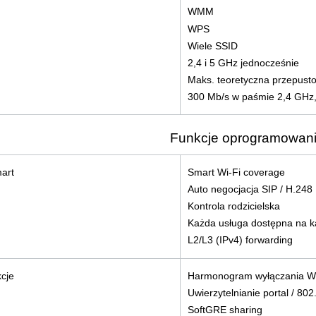
WMM
WPS
Wiele SSID
2,4 i 5 GHz jednocześnie
Maks. teoretyczna przepust
300 Mb/s w paśmie 2,4 GHz
Funkcje oprogramowan
art
Smart Wi-Fi coverage
Auto negocjacja SIP / H.248
Kontrola rodzicielska
Każda usługa dostępna na k
L2/L3 (IPv4) forwarding
kcje
Harmonogram wyłączania W
Uwierzytelnianie portal / 802
SoftGRE sharing