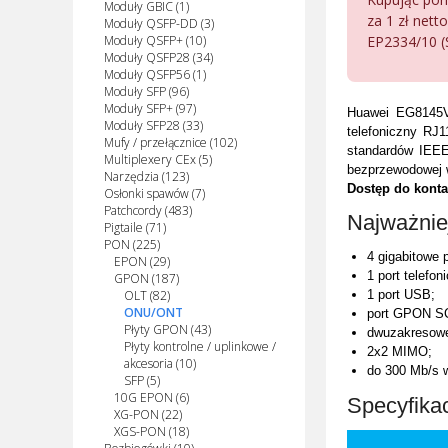
Moduły GBIC (1)
za 1 zł nett
Moduły QSFP-DD (3)
EP2334/10 (
Moduły QSFP+ (10)
Moduły QSFP28 (34)
Moduły QSFP56 (1)
Moduły SFP (96)
Moduły SFP+ (97)
Huawei EG8145V
Moduły SFP28 (33)
telefoniczny RJ
Mufy / przełącznice (102)
standardów IEEE
Multiplexery CEx (5)
bezprzewodowej 
Narzędzia (123)
Dostęp do konta
Osłonki spawów (7)
Patchcordy (483)
Najważnie
Pigtaile (71)
PON (225)
4 gigabitowe 
EPON (29)
1 port telefo
GPON (187)
OLT (82)
1 port USB;
ONU/ONT
port GPON S
Płyty GPON (43)
dwuzakresowe 
Płyty kontrolne / uplinkowe /
2x2 MIMO;
akcesoria (10)
do 300 Mb/s 
SFP (5)
10G EPON (6)
Specyfika
XG-PON (22)
XGS-PON (18)