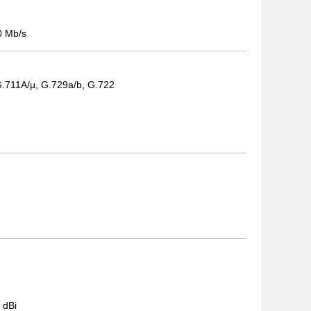
0 Mb/s
.711A/μ, G.729a/b, G.722
 dBi