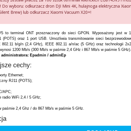
o! Do wyboru: odkurzacz dron DJI Mini 4K, hulajnoga elektryczna Xiao
Silent Brew) lub odkurzacz Xiaomi Vacuum X20+!
5 to terminal ONT przeznaczony do sieci GPON. Wyposażony jest w 1 
11 (POTS) oraz 1 port USB. Umożliwia transmitowanie sieci bezprzewodow
 802.11 b/g/n (2,4 GHz), IEEE 802.11 a/n/ac (5 GHz) oraz technologii 2
wynosi 1200 Mb/s (300 Mb/s w paśmie 2,4 GHz i 867 Mb/s w paśmie 5 GHz)
 administratora: Epadmin / adminEp
jsze cechy:
porty Ethernet;
niczny RJ11 (POTS);
C/APC;
radio WiFi 2,4 / 5 GHz;
w paśmie 2,4 Ghz / do 867 Mb/s w paśmie 5 GHz.
cja