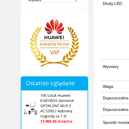
Diody LED
Wymiary
Ostatnio oglądane
Waga
100 sztuk Huawei
Dopuszczalna 
EG8145V5 (terminal
GPON ONT Wi-Fi 5
Dopuszczalna 
AC1200) z wybraną
nagrodą za 1 zł
13 900,00 zł netto
Sposób mont