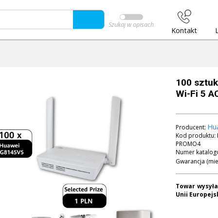
Szukaj w opisach
Kontakt
100 sztu
Wi-Fi 5 A
Hu
Producent:
Kod produktu:
PROMO4
Numer katalog
Gwarancja (mie
Towar wysyła
Unii Europejsk