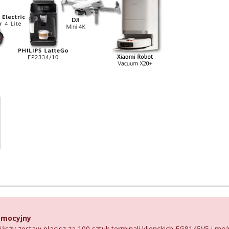
omocyjny
ższy zestaw płacisz za 100 sztuk terminali klienckich EG8145V5 i m