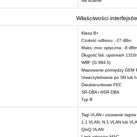
Na ścianie
Właściwości interfejsó
Klasa B+
Czułość odbioru: -27 dBm
Maks. moc optyczna: -8 dB
Długość fali: upstream 131
WBF (G.984.5)
Mapowanie pomiędzy GEM P
Uwierzytelnianie po SN lub 
Dwukierunkowe FEC
SR-DBA i NSR-DBA
Typ B
Tagi VLAN i usuwanie tagów 
1:1 VLAN, N:1 VLAN lub VLA
QinQ VLAN
Limit adresów MAC