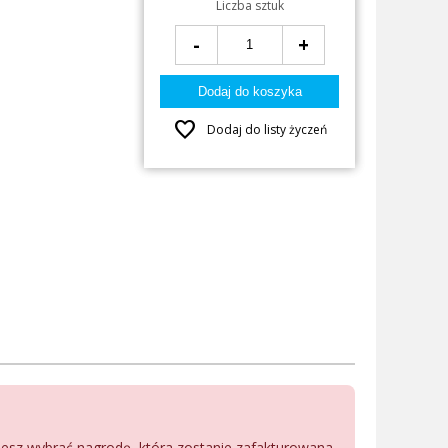
Liczba sztuk
-
+
favorite
Dodaj do listy życzeń
ożesz wybrać nagrodę, która zostanie zafakturowana