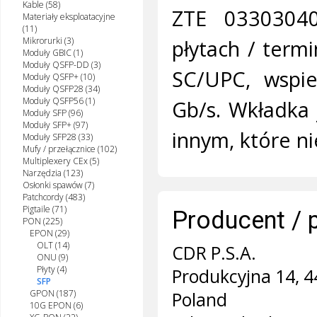
Kable (58)
ZTE 0330304
Materiały eksploatacyjne
(11)
płytach / term
Mikrorurki (3)
Moduły GBIC (1)
Moduły QSFP-DD (3)
SC/UPC, wspie
Moduły QSFP+ (10)
Moduły QSFP28 (34)
Moduły QSFP56 (1)
Gb/s. Wkładka 
Moduły SFP (96)
Moduły SFP+ (97)
innym, które n
Moduły SFP28 (33)
Mufy / przełącznice (102)
Multiplexery CEx (5)
Narzędzia (123)
Osłonki spawów (7)
Patchcordy (483)
Pigtaile (71)
Producent / 
PON (225)
EPON (29)
OLT (14)
CDR P.S.A.
ONU (9)
Płyty (4)
Produkcyjna 14, 4
SFP
GPON (187)
Poland
10G EPON (6)