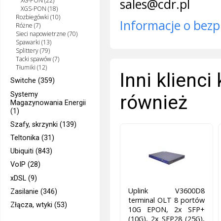
sales@cdr.pl
XG-PON (22)
XGS-PON (18)
Rozbiegówki (10)
Informacje o bezp
Różne (7)
Sieci napowietrzne (70)
Spawarki (13)
Splittery (79)
Tacki spawów (7)
Tłumiki (12)
Inni klienci
Switche (359)
Systemy
również
Magazynowania Energii
(1)
Szafy, skrzynki (139)
Teltonika (31)
Ubiquiti (843)
VoIP (28)
xDSL (9)
Uplink V3600D8
Zasilanie (346)
terminal OLT 8 portów
Złącza, wtyki (53)
10G EPON, 2x SFP+
(10G), 2x SFP28 (25G),