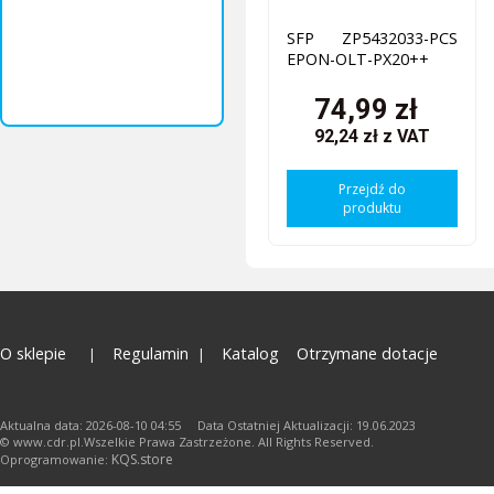
SFP ZP5432033-PCS
EPON-OLT-PX20++
74,99 zł
92,24 zł
z VAT
Przejdź do
produktu
O sklepie
Regulamin
Katalog
Otrzymane dotacje
Aktualna data: 2026-08-10 04:55 Data Ostatniej Aktualizacji: 19.06.2023
© www.cdr.pl.Wszelkie Prawa Zastrzeżone. All Rights Reserved.
KQS.store
Oprogramowanie: