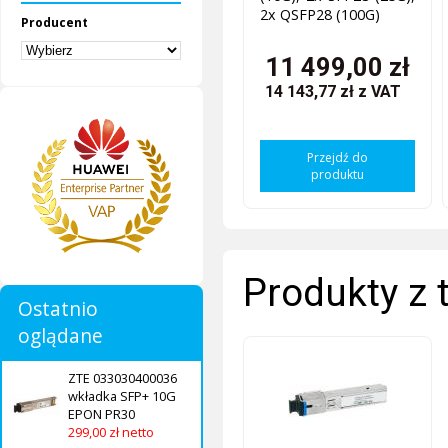
2x QSFP28 (100G)
Producent
11 499,00 zł
14 143,77 zł
z VAT
Przejdź do
produktu
Produkty z 
Ostatnio
oglądane
ZTE 033030400036
wkładka SFP+ 10G
EPON PR30
299,00 zł netto