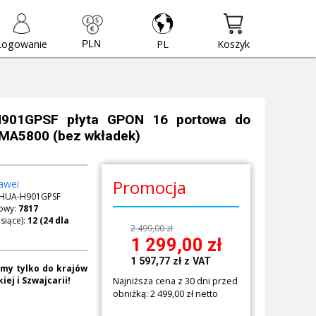
Logowanie
PL
Koszyk
H901GPSF płyta GPON 16 portowa do
 MA5800 (bez wkładek)
Promocja
awei
HUA-H901GPSF
owy:
7817
siące):
2 499,00 zł
1 299,00
zł
1 597,77
zł
z VAT
my tylko do krajów
Najniższa cena z 30 dni przed
iej i Szwajcarii!
obniżką: 2 499,00 zł netto