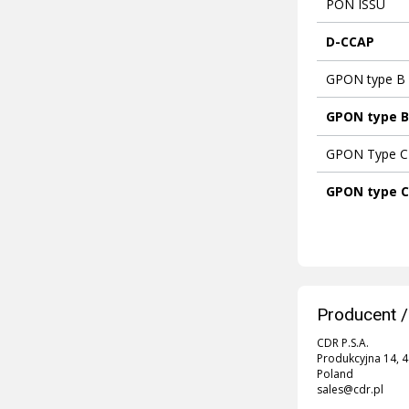
PON ISSU
D-CCAP
GPON type B p
GPON type B
GPON Type C p
GPON type C
Producent /
CDR P.S.A.
Produkcyjna 14, 
Poland
sales@cdr.pl