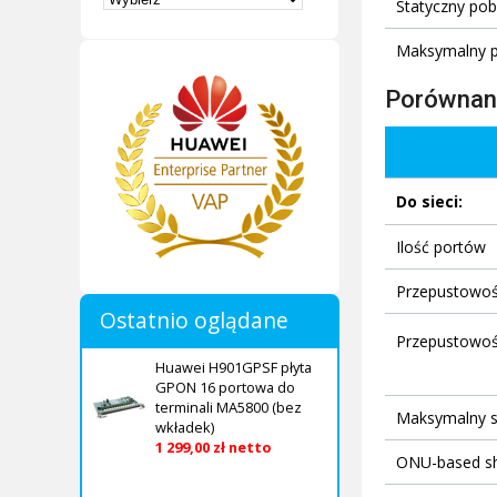
Statyczny po
Maksymalny 
Porównani
Do sieci:
Ilość portów
Przepustowo
Ostatnio oglądane
Przepustowoś
Huawei H901GPSF płyta
GPON 16 portowa do
terminali MA5800 (bez
Maksymalny sp
wkładek)
1 299,00 zł netto
ONU-based s