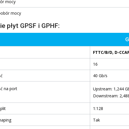
bór mocy
pobór mocy
e płyt GPSF i GPHF:
FTTC/B/D, D-CCAP
16
ść
40 Gb/s
ć na port
Upstream: 1,244 G
Downstream: 2,48
lit
1:128
haping
Tak