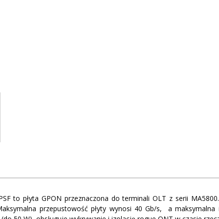
SF to płyta GPON przeznaczona do terminali OLT z serii MA5800.
Maksymalna przepustowość płyty wynosi 40 Gb/s, a maksymalna i
do 50 W), obsługuje wykrywanie i izolację rogue ONT w czasie rzec