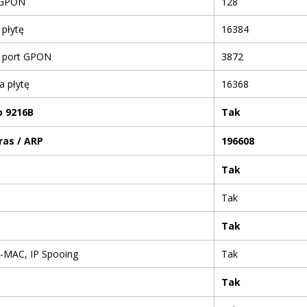
 GPON
128
płytę
16384
 port GPON
3872
a płytę
16368
 9216B
Tak
ras / ARP
196608
Tak
Tak
Tak
i-MAC, IP Spooing
Tak
Tak