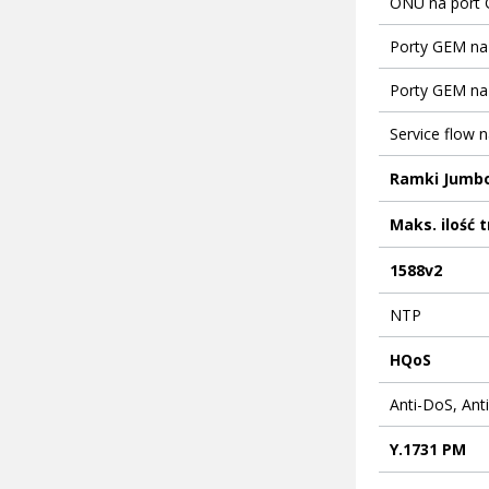
ONU na port
Porty GEM na 
Porty GEM na
Service flow n
Ramki Jumbo
Maks. ilość t
1588v2
NTP
HQoS
Anti-DoS, Ant
Y.1731 PM