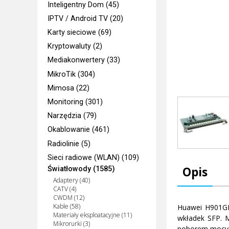
Inteligentny Dom (45)
IPTV / Android TV (20)
Karty sieciowe (69)
Kryptowaluty (2)
Mediakonwertery (33)
MikroTik (304)
Mimosa (22)
Monitoring (301)
Narzędzia (79)
Okablowanie (461)
Radiolinie (5)
Sieci radiowe (WLAN) (109)
Opis
Światłowody (1585)
Adaptery (40)
CATV (4)
CWDM (12)
Kable (58)
Huawei H901GP
Materiały eksploatacyjne (11)
wkładek SFP. 
Mikrorurki (3)
poborem mocy (