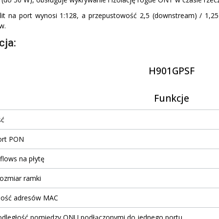
it na port wynosi 1:128, a przepustowość 2,5 (downstream) / 1,25
w.
cja:
H901GPSF
Funkcje
ść
ort PON
flows na płytę
ozmiar ramki
lość adresów MAC
dległość pomiędzy ONU podłączonymi do jednego portu