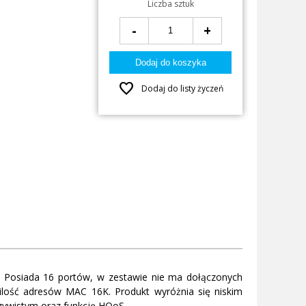
Liczba sztuk
-
+
favorite
Dodaj do listy życzeń
 Posiada 16 portów, w zestawie nie ma dołączonych
lość adresów MAC 16K. Produkt wyróżnia się niskim
zywistym oraz funkcję HQoS.