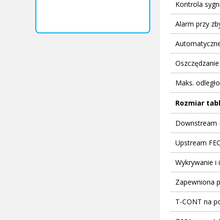
Kontrola syg
Alarm przy zb
Automatyczne 
Oszczędzanie 
Maks. odległ
Rozmiar tab
Downstream 
Upstream FE
Wykrywanie i 
Zapewniona 
T-CONT na p