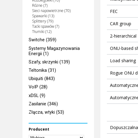
Rozbiegówki (10)
Różne (7)
Sieci napowietrzne (70)
FEC
Spawarki (13)
Splittery (79)
CAR group
Tacki spawów (7)
Tłumiki (12)
2-hierarchica
Switche (359)
ONU-based sh
Systemy Magazynowania
Energii (1)
Load sharing
Szafy, skrzynki (139)
Teltonika (31)
Rogue ONU det
Ubiquiti (843)
Automatyczne 
VoIP (28)
xDSL (9)
Automatyczne
Zasilanie (346)
Złącza, wtyki (53)
Dopuszczalna
Producent