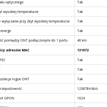
nału optycznego
Tak
yt wysokiej temperaturze
Tak
wyłączanie przy zbyt wysokiej temperaturze
Tak
energii
Tak
ość pomiędzy ONT podłączonymi do 1 portu
40 km
licy adresów MAC
131072
FEC
Tak
C
Tak
izolacja rogue ONT
Tak
przepustowość
1238784 kb/s
ort GPON
1024