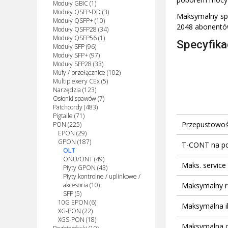
Moduły GBIC (1)
Moduły QSFP-DD (3)
Maksymalny spl
Moduły QSFP+ (10)
2048 abonentó
Moduły QSFP28 (34)
Moduły QSFP56 (1)
Specyfika
Moduły SFP (96)
Moduły SFP+ (97)
Moduły SFP28 (33)
Mufy / przełącznice (102)
Multiplexery CEx (5)
Narzędzia (123)
Osłonki spawów (7)
Patchcordy (483)
Pigtaile (71)
Przepustowo
PON (225)
EPON (29)
GPON (187)
T-CONT na p
OLT
ONU/ONT (49)
Maks. service 
Płyty GPON (43)
Płyty kontrolne / uplinkowe /
Maksymalny r
akcesoria (10)
SFP (5)
10G EPON (6)
Maksymalna i
XG-PON (22)
XGS-PON (18)
Maksymalna o