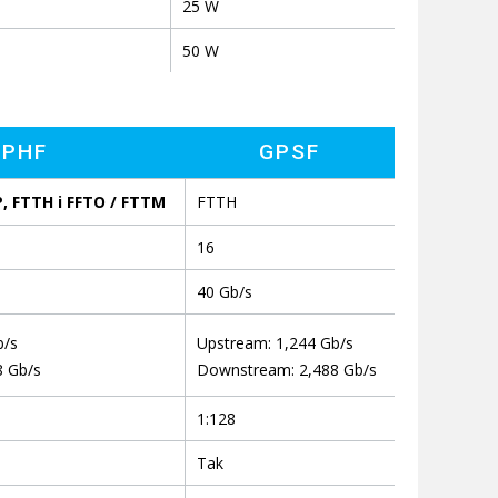
25 W
50 W
GPHF
GPSF
, FTTH i FFTO / FTTM
FTTH
16
40 Gb/s
b/s
Upstream: 1,244 Gb/s
8 Gb/s
Downstream: 2,488 Gb/s
1:128
Tak