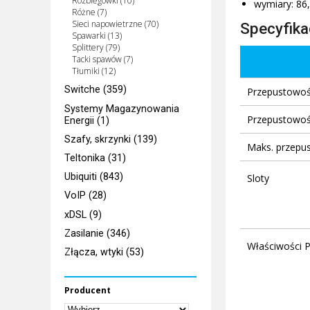
Rozbiegówki (10)
wymiary: 86
Różne (7)
Sieci napowietrzne (70)
Specyfika
Spawarki (13)
Splittery (79)
Tacki spawów (7)
Tłumiki (12)
Switche (359)
Przepustowoś
Systemy Magazynowania
Przepustowoś
Energii (1)
Szafy, skrzynki (139)
Maks. przepus
Teltonika (31)
Ubiquiti (843)
Sloty
VoIP (28)
xDSL (9)
Zasilanie (346)
Właściwości
Złącza, wtyki (53)
Producent