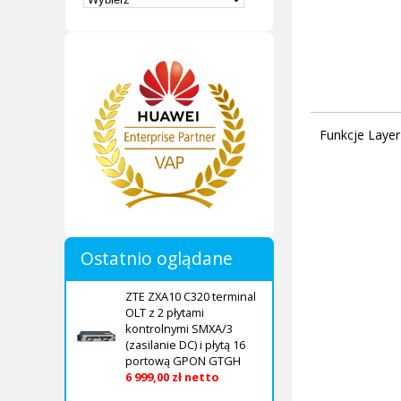
Funkcje Layer
Ostatnio oglądane
ZTE ZXA10 C320 terminal
OLT z 2 płytami
kontrolnymi SMXA/3
(zasilanie DC) i płytą 16
portową GPON GTGH
6 999,00 zł netto