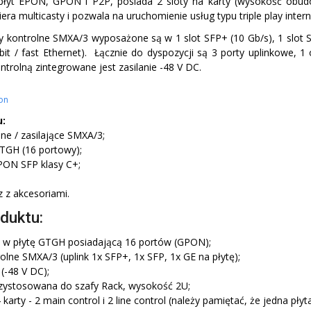
 płyt EPON, GPON i P2P, posiada 2 sloty na karty (wysokość obu
era multicasty i pozwala na uruchomienie usług typu triple play intern
y kontrolne SMXA/3 wyposażone są w 1 slot SFP+ (10 Gb/s), 1 slot S
bit / fast Ethernet). Łącznie do dyspozycji są 3 porty uplinkowe, 1
ontrolną zintegrowane jest zasilanie -48 V DC.
on
:
lne / zasilające SMXA/3;
TGH (16 portowy);
PON SFP klasy C+;
 z akcesoriami.
duktu:
w płytę GTGH posiadającą 16 portów (GPON);
rolne SMXA/3 (uplink 1x SFP+, 1x SFP, 1x GE na płytę);
 (-48 V DC);
ystosowana do szafy Rack, wysokość 2U;
 karty - 2 main control i 2 line control (należy pamiętać, że jedna płyt