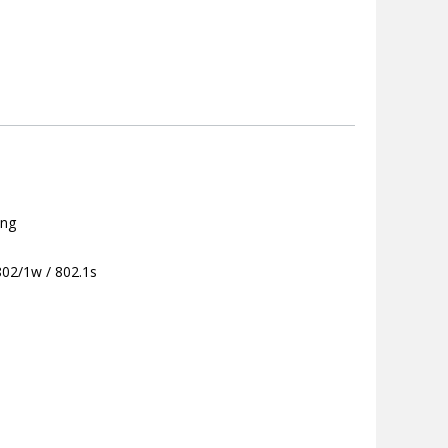
ing
802/1w / 802.1s