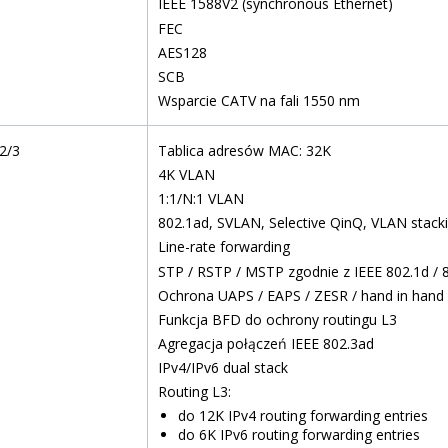
IEEE 1588V2 (synchronous Ethernet)
FEC
AES128
SCB
Wsparcie CATV na fali 1550 nm
2/3
Tablica adresów MAC: 32K
4K VLAN
1:1/N:1 VLAN
802.1ad, SVLAN, Selective QinQ, VLAN stack
Line-rate forwarding
STP / RSTP / MSTP zgodnie z IEEE 802.1d / 
Ochrona UAPS / EAPS / ZESR / hand in hand
Funkcja BFD do ochrony routingu L3
Agregacja połączeń IEEE 802.3ad
IPv4/IPv6 dual stack
Routing L3:
do 12K IPv4 routing forwarding entries
do 6K IPv6 routing forwarding entries