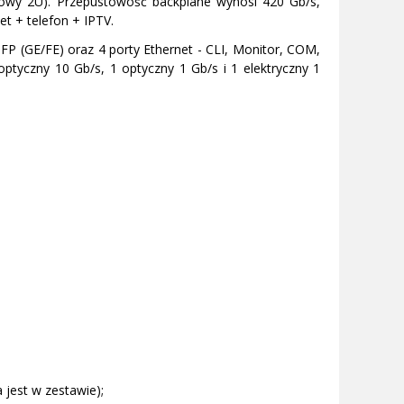
dowy 2U). Przepustowość backplane wynosi 420 Gb/s,
et + telefon + IPTV.
FP (GE/FE) oraz 4 porty Ethernet - CLI, Monitor, COM,
 optyczny 10 Gb/s, 1 optyczny 1 Gb/s i 1 elektryczny 1
a jest w zestawie);