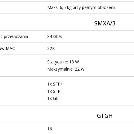
Maks. 6,5 kg przy pełnym obłożeniu
SMXA/3
ć przełączania
84 Gb/s
sów MAC
32K
Statycznie: 18 W
Maksymalnie: 22 W
1x SFP+
1x SFP
1x GE
GTGH
16