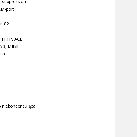
t suppression
EM-port
on 82
/ TFTP, ACL
v3, MIBII
nia
% niekondensująca