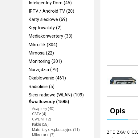
Inteligentny Dom (45)
IPTV / Android TV (20)
Karty sieciowe (69)
Kryptowaluty (2)
Mediakonwertery (33)
MikroTik (304)
Mimosa (22)
Monitoring (301)
Narzędzia (79)
Okablowanie (461)
Radiolinie (5)
Sieci radiowe (WLAN) (109)
Światłowody (1585)
Adaptery (40)
Opis
CATV (4)
CWDM (12)
Kable (58)
Materiały eksploatacyjne (11)
ZTE ZXA10 C32
Mikrorurki (3)