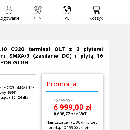
Logowanie
PL
Koszyk
10 C320 terminal OLT z 2 płytami
ymi SMXA/3 (zasilanie DC) i płytą 16
GPON GTGH
Promocja
E
ZTE-C320-SMXA3-16P
owy:
6568
siące):
10 599,00 zł
6 999,00
zł
8 608,77
zł
z VAT
Najniższa cena z 30 dni przed
obniżką: 10 599,00 zł netto