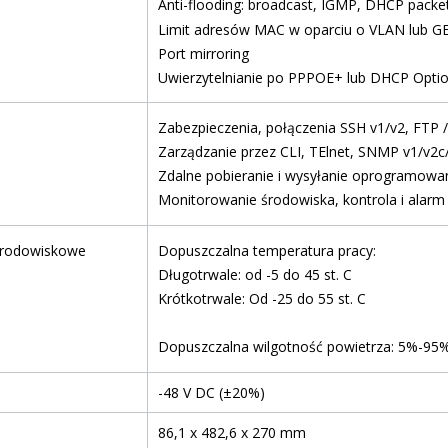
Anti-flooding: broadcast, IGMP, DHCP packe
Limit adresów MAC w oparciu o VLAN lub G
Port mirroring
Uwierzytelnianie po PPPOE+ lub DHCP Opti
Zabezpieczenia, połączenia SSH v1/v2, FTP 
Zarządzanie przez CLI, TElnet, SNMP v1/v2c/
Zdalne pobieranie i wysyłanie oprogramowa
Monitorowanie środowiska, kontrola i alarm
środowiskowe
Dopuszczalna temperatura pracy:
Długotrwale: od -5 do 45 st. C
Krótkotrwale: Od -25 do 55 st. C
Dopuszczalna wilgotność powietrza: 5%-95
-48 V DC (±20%)
86,1 x 482,6 x 270 mm