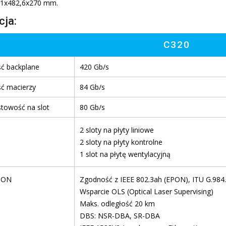
,1x482,6x270 mm.
cja:
C320
ć backplane
420 Gb/s
ć macierzy
84 Gb/s
towość na slot
80 Gb/s
2 sloty na płyty liniowe
2 sloty na płyty kontrolne
1 slot na płytę wentylacyjną
 PON
Zgodność z IEEE 802.3ah (EPON), ITU G.984
Wsparcie OLS (Optical Laser Supervising)
Maks. odległość 20 km
DBS: NSR-DBA, SR-DBA