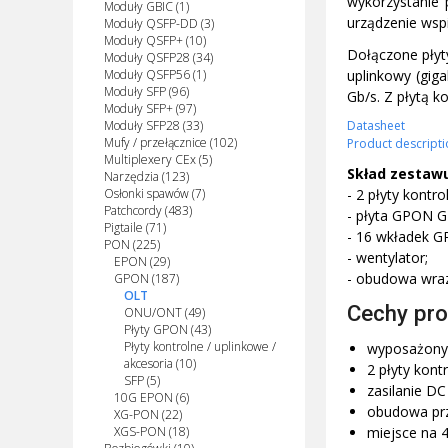
wykorzystanie
Moduły GBIC (1)
urządzenie wspi
Moduły QSFP-DD (3)
Moduły QSFP+ (10)
Dołączone płyt
Moduły QSFP28 (34)
uplinkowy (giga
Moduły QSFP56 (1)
Moduły SFP (96)
Gb/s. Z płytą k
Moduły SFP+ (97)
Datasheet
Moduły SFP28 (33)
Mufy / przełącznice (102)
Product descripti
Multiplexery CEx (5)
Skład zestawu
Narzędzia (123)
- 2 płyty kontro
Osłonki spawów (7)
Patchcordy (483)
- płyta GPON G
Pigtaile (71)
- 16 wkładek G
PON (225)
- wentylator;
EPON (29)
- obudowa wraz
GPON (187)
OLT
Cechy pro
ONU/ONT (49)
Płyty GPON (43)
Płyty kontrolne / uplinkowe /
wyposażony 
akcesoria (10)
2 płyty kont
SFP (5)
zasilanie DC
10G EPON (6)
obudowa prz
XG-PON (22)
XGS-PON (18)
miejsce na 4