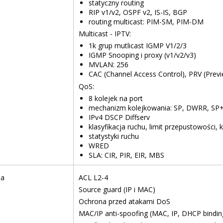
statyczny routing
RIP v1/v2, OSPF v2, IS-IS, BGP
routing multicast: PIM-SM, PIM-DM
Multicast - IPTV:
1k grup mutlicast IGMP V1/2/3
IGMP Snooping i proxy (v1/v2/v3)
MVLAN: 256
CAC (Channel Access Control), PRV (Previ
QoS:
8 kolejek na port
mechanizm kolejkowania: SP, DWRR, S
IPv4 DSCP Diffserv
klasyfikacja ruchu, limit przepustowości,
statystyki ruchu
WRED
SLA: CIR, PIR, EIR, MBS
ia
ACL L2-4
Source guard (IP i MAC)
Ochrona przed atakami DoS
MAC/IP anti-spoofing (MAC, IP, DHCP bindin