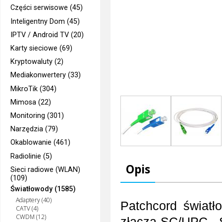
Części serwisowe (45)
Inteligentny Dom (45)
IPTV / Android TV (20)
Karty sieciowe (69)
Kryptowaluty (2)
Mediakonwertery (33)
MikroTik (304)
Mimosa (22)
Monitoring (301)
Narzędzia (79)
Okablowanie (461)
Radiolinie (5)
Opis
Sieci radiowe (WLAN)
(109)
Światłowody (1585)
Adaptery (40)
Patchcord świat
CATV (4)
CWDM (12)
złącza SC/UPC - 