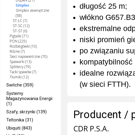
Duplex (21)
długość 25 m;
Simplex
Simplex zewnętrzne
(58)
włókno G657.B3
ST-LC (7)
ST-SC (12)
ekstremalne odp
ST-ST (6)
Pigtaile (71)
niski promień gi
PON (225)
Rozbiegówki (10)
po związaniu sup
Różne (7)
Sieci napowietrzne (70)
kompatybilność 
Spawarki (13)
Splittery (79)
idealne rozwiąz
Tacki spawów (7)
Tłumiki (12)
(w sieci FTTH).
Switche (359)
Systemy
Magazynowania Energii
(1)
Producent / 
Szafy, skrzynki (139)
Teltonika (31)
CDR P.S.A.
Ubiquiti (843)