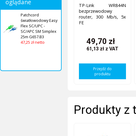
oglądane
TP-Link WR844N
bezprzewodowy
Patchcord
router, 300 Mb/s, 5x
światłowodowy Easy
FE
Flex SC/UPC -
SC/APC SM Simplex
25m G657.B3
49,70 zł
47,25 zł netto
61,13 zł
z VAT
Przejdź do
produktu
Produkty z 