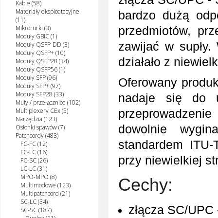
Kable (58)
Materiały eksploatacyjne
bardzo dużą odp
(11)
Mikrorurki (3)
przedmiotów, prz
Moduły GBIC (1)
zawijać w supły. 
Moduły QSFP-DD (3)
Moduły QSFP+ (10)
działało z niewie
Moduły QSFP28 (34)
Moduły QSFP56 (1)
Moduły SFP (96)
Oferowany produkt
Moduły SFP+ (97)
Moduły SFP28 (33)
nadaje się do 
Mufy / przełącznice (102)
Multiplexery CEx (5)
przeprowadzeni
Narzędzia (123)
dowolnie wygin
Osłonki spawów (7)
Patchcordy (483)
standardem ITU-
FC-FC (12)
FC-LC (16)
przy niewielkiej st
FC-SC (26)
LC-LC (31)
MPO-MPO (8)
Cechy:
Multimodowe (123)
Multipatchcord (21)
SC-LC (34)
złącza SC/UPC 
SC-SC (187)