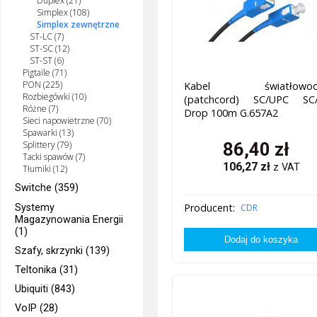
Duplex (21)
Simplex (108)
Simplex zewnętrzne
ST-LC (7)
ST-SC (12)
ST-ST (6)
Pigtaile (71)
PON (225)
Kabel światłowod
Rozbiegówki (10)
(patchcord) SC/UPC SC
Różne (7)
Drop 100m G.657A2
Sieci napowietrzne (70)
Spawarki (13)
86,40
zł
Splittery (79)
Tacki spawów (7)
106,27
zł
z VAT
Tłumiki (12)
Switche (359)
Producent:
Systemy
CDR
Magazynowania Energii
(1)
Szafy, skrzynki (139)
Teltonika (31)
Ubiquiti (843)
VoIP (28)