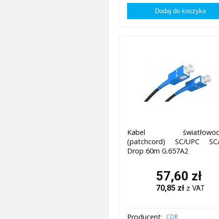
Kabel światłowod
(patchcord) SC/UPC SC
Drop 60m G.657A2
57,60
zł
70,85
zł
z VAT
Producent:
CDR