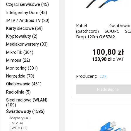
Części serwisowe (45)
Inteligentny Dom (45)
IPTV / Android TV (20)
Kabel światłowod
Karty sieciowe (69)
(patchcord) SC/UPC SC
Kryptowaluty (2)
Drop 120m G.657A2
Mediakonwertery (33)
100,80
zł
MikroTik (304)
123,98
zł
z VAT
Mimosa (22)
Monitoring (301)
Producent:
Narzędzia (79)
CDR
Okablowanie (461)
Niedostępne
Radiolinie (5)
Sieci radiowe (WLAN)
(109)
Światłowody (1585)
Adaptery (40)
CATV (4)
CWDM (12)