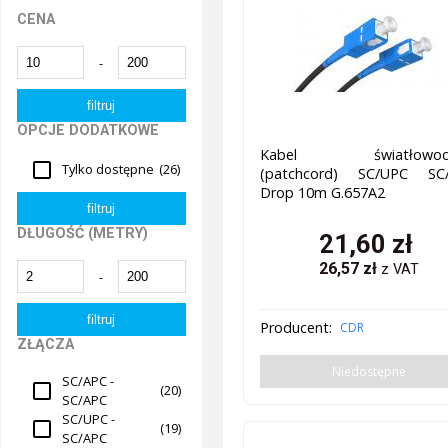
CENA
-
OPCJE DODATKOWE
Kabel światłowod
Tylko dostępne
(26)
(patchcord) SC/UPC SC
Drop 10m G.657A2
DŁUGOŚĆ (METRY)
21,60
zł
26,57
zł
z VAT
-
Producent:
CDR
ZŁĄCZA
Niedostępne
SC/APC -
(20)
SC/APC
SC/UPC -
(19)
SC/APC