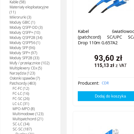
Kable (58)
Materiały eksploatacyjne
(11)
Mikrorurki (3)
Moduły GBIC (1)
Moduły QSFP-DD (3)
Kabel światłowod
Moduły QSFP+ (10)
(patchcord) SC/UPC SC
Moduły QSFP28 (34)
Drop 110m G.657A2
Moduły QSFP56 (1)
Moduły SFP (96)
Moduły SFP+ (97)
93,60
zł
Moduły SFP28 (33)
Mufy / przełącznice (102)
115,13
zł
z VAT
Multiplexery CEx (5)
Narzędzia (123)
Osłonki spawów (7)
Producent:
CDR
Patchcordy (483)
FC-FC (12)
FC-LC (16)
FC-SC (26)
LC-LC (31)
MPO-MPO (8)
Multimodowe (123)
Multipatchcord (21)
SC-LC (34)
SC-SC (187)