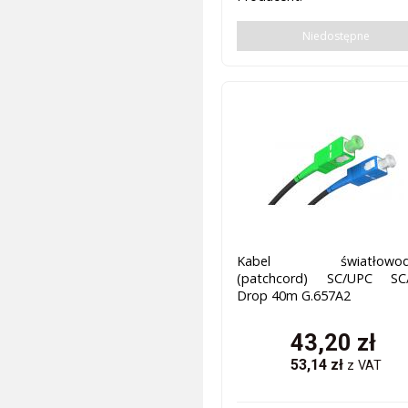
Niedostępne
Kabel światłowod
(patchcord) SC/UPC SC
Drop 40m G.657A2
43,20
zł
53,14
zł
z VAT