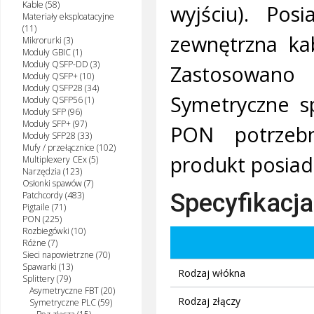
Kable (58)
wyjściu). Pos
Materiały eksploatacyjne
(11)
zewnętrzna ka
Mikrorurki (3)
Moduły GBIC (1)
Moduły QSFP-DD (3)
Zastosowano
Moduły QSFP+ (10)
Moduły QSFP28 (34)
Symetryczne s
Moduły QSFP56 (1)
Moduły SFP (96)
Moduły SFP+ (97)
PON potrzeb
Moduły SFP28 (33)
Mufy / przełącznice (102)
produkt posiad
Multiplexery CEx (5)
Narzędzia (123)
Osłonki spawów (7)
Specyfikacja
Patchcordy (483)
Pigtaile (71)
PON (225)
Rozbiegówki (10)
Różne (7)
Sieci napowietrzne (70)
Spawarki (13)
Rodzaj włókna
Splittery (79)
Asymetryczne FBT (20)
Rodzaj złączy
Symetryczne PLC (59)