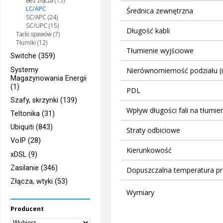
Bez złącza (15)
LC/APC
Średnica zewnętrzna
SC/APC (24)
SC/UPC (15)
Długość kabli
Tacki spawów (7)
Tłumiki (12)
Tłumienie wyjściowe
Switche (359)
Systemy
Nierównomierność podziału (u
Magazynowania Energii
(1)
PDL
Szafy, skrzynki (139)
Wpływ długości fali na tłumie
Teltonika (31)
Ubiquiti (843)
Straty odbiciowe
VoIP (28)
Kierunkowość
xDSL (9)
Zasilanie (346)
Dopuszczalna temperatura pr
Złącza, wtyki (53)
Wymiary
Producent