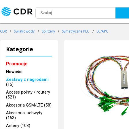
CDR
/
Światłowody
/
Splittery
/
Symetryczne PLC
/
LC/APC
Kategorie
Promocje
Nowości
Zestawy z nagrodami
(15)
Access pointy / routery
(521)
Akcesoria GSM/LTE (58)
Akcesoria, uchwyty
(163)
Anteny (108)