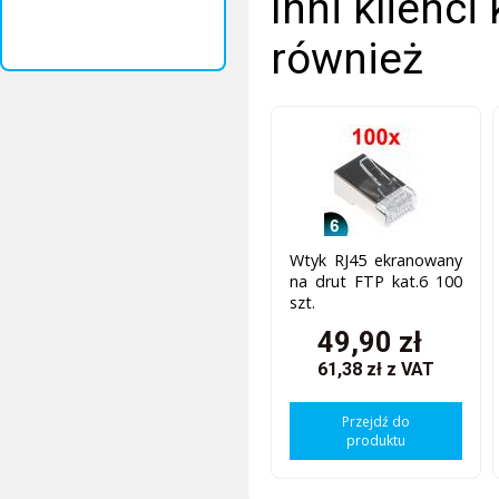
Inni klienci
również
Wtyk RJ45 ekranowany
na drut FTP kat.6 100
szt.
49,90 zł
61,38 zł
z VAT
Przejdź do
produktu