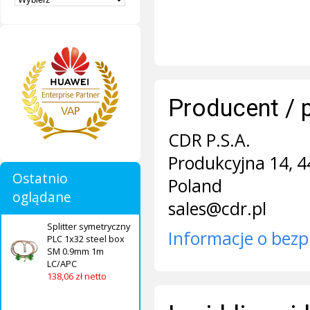
Producent / 
CDR P.S.A.
Produkcyjna 14, 4
Ostatnio
Poland
oglądane
sales@cdr.pl
Splitter symetryczny
Informacje o bezp
PLC 1x32 steel box
SM 0.9mm 1m
LC/APC
138,06 zł netto