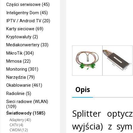
Części serwisowe (45)
Inteligentny Dom (45)
IPTV / Android TV (20)
Karty sieciowe (69)
Kryptowaluty (2)
Mediakonwertery (33)
MikroTik (304)
Mimosa (22)
Monitoring (301)
Narzędzia (79)
Okablowanie (461)
Opis
Radiolinie (5)
Sieci radiowe (WLAN)
(109)
Splitter optyc
Światłowody (1585)
Adaptery (40)
wyjścia) z sy
CATV (4)
CWDM (12)