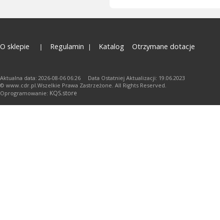
O sklepie
Regulamin
Katalog
Otrzymane dotacje
Aktualna data: 2026-08-06 06:26 Data Ostatniej Aktualizacji: 19.06.2023
© www.cdr.pl.Wszelkie Prawa Zastrzeżone. All Rights Reserved.
KQS.store
Oprogramowanie: