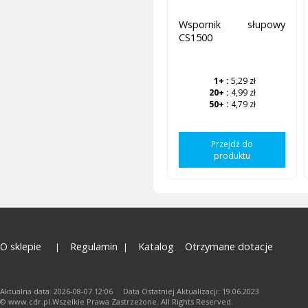
Wspornik słupowy
CS1500
1+
:
5,29 zł
20+
:
4,99 zł
50+
:
4,79 zł
Przejdź do
produktu
O sklepie
Regulamin
Katalog
Otrzymane dotacje
Aktualna data: 2026-08-07 12:06 Data Ostatniej Aktualizacji: 19.06.2023
© www.cdr.pl.Wszelkie Prawa Zastrzeżone. All Rights Reserved.