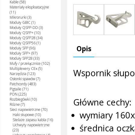
Kable (58)
Materiały eksploatacyjne
(11)
Mikrorurki (3)
Moduły GBIC (1)
Moduły QSFP-DD (3)
Moduły QSFP+ (10)
Moduły QSFP28 (34)
Moduły QSFP56 (1)
Opis
Moduły SFP (96)
Moduły SFP+ (97)
Moduły SFP28 (33)
Mufy / przełącznice (102)
Multiplexery CEx (5)
Wspornik słup
Narzędzia (123)
Osłonki spawów (7)
Patchcordy (483)
Pigtaile (71)
PON (225)
Główne cechy:
Rozbiegówki (10)
Różne (7)
Sieci napowietrzne (70)
wymiary 16
Haki słupowe (10)
Stelaże zapasu kabla (16)
średnica ocz
Uchwyty napowietrzne
(23)