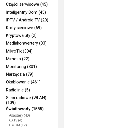
Części serwisowe (45)
Inteligentny Dom (45)
IPTV / Android TV (20)
Karty sieciowe (69)
Kryptowaluty (2)
Mediakonwertery (33)
MikroTik (304)
Mimosa (22)
Monitoring (301)
Narzędzia (79)
Okablowanie (461)
Radiolinie (5)
Sieci radiowe (WLAN)
(109)
Światłowody (1585)
Adaptery (40)
CATV (4)
CWDM (12)