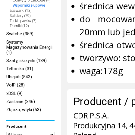
Uchwyty przelotowe (4)
średnica wew
Wsporniki słupowe
Spawarki (13)
do mocowan
Splittery (79)
Tacki spawów (7)
Tłumiki (12)
20mm lub jed
Switche (359)
średnica otw
Systemy
Magazynowania Energii
(1)
tworzywo: st
Szafy, skrzynki (139)
waga:178g
Teltonika (31)
Ubiquiti (843)
VoIP (28)
xDSL (9)
Producent / 
Zasilanie (346)
Złącza, wtyki (53)
CDR P.S.A.
Produkcyjna 14, 4
Producent