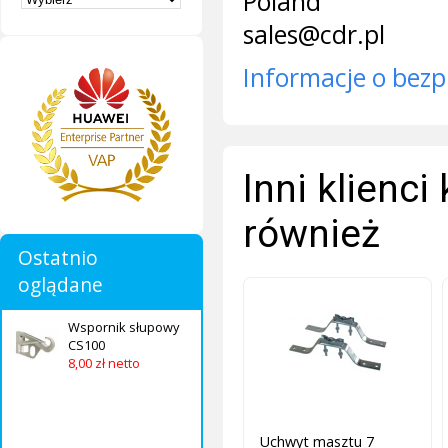
Poland
sales@cdr.pl
Informacje o bezp
Inni klienci
również
Ostatnio
oglądane
Wspornik słupowy
CS100
8,00 zł netto
Uchwyt masztu 7