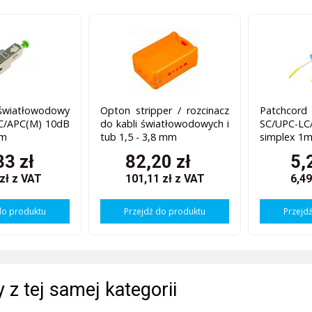
iatłowodowy
Opton stripper / rozcinacz
Patchcord
SC/APC(M) 10dB
do kabli światłowodowych i
SC/UPC
nm
tub 1,5 - 3,8 mm
simplex 1
33 zł
82,20 zł
5,
 zł
z VAT
101,11 zł
z VAT
6,49
do produktu
Przejdź do produktu
Przejd
 z tej samej kategorii