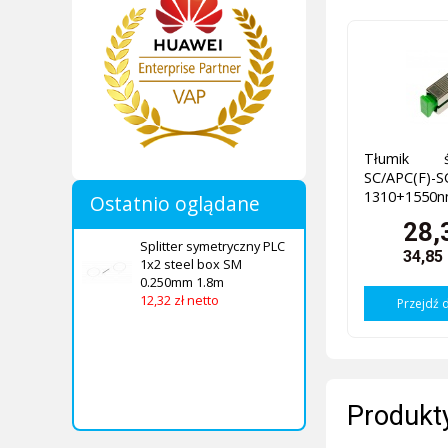
Tłumik św
SC/APC(F)-
1310+1550
Ostatnio oglądane
28,
Splitter symetryczny PLC
34,85
1x2 steel box SM
0.250mm 1.8m
12,32 zł netto
Przejdź 
Produkty