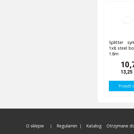
Splitter s
1x8 steel 
1.8m
10,
13,25
Przejdź 
O sklepie
Regulamin
Katalog
Otrzymane do