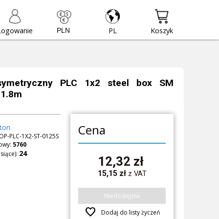
Logowanie
PL
Koszyk
 symetryczny PLC 1x2 steel box SM
 1.8m
Cena
ton
OP-PLC-1X2-ST-0125S
owy:
5760
siące):
12,32
zł
15,15
zł
z VAT
Niedostępne
favorite
Dodaj do listy życzeń