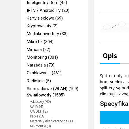
Inteligentny Dom (45)
IPTV / Android TV (20)
Karty sieciowe (69)
Kryptowaluty (2)
Mediakonwertery (33)
MikroTik (304)
Mimosa (22)
Opis
Monitoring (301)
Narzędzia (79)
Okablowanie (461)
Splitter optyc
Radiolinie (5)
box, średnica 
splittery są p
Sieci radiowe (WLAN) (109)
eliminujesz zbę
Światłowody (1585)
Adaptery (40)
Specyfika
CATV (4)
CWDM (12)
Kable (58)
Materiały eksploatacyjne (11)
Mikrorurki (3)