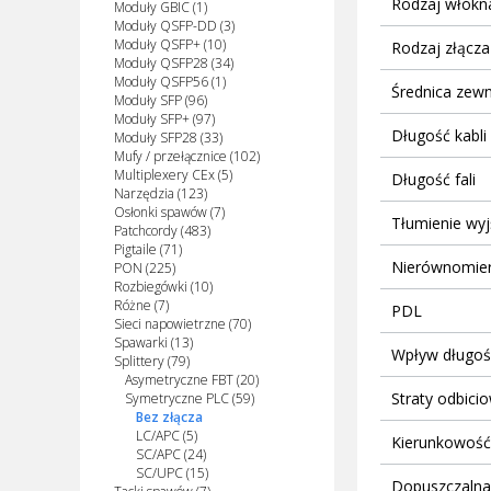
Rodzaj włókn
Moduły GBIC (1)
Moduły QSFP-DD (3)
Moduły QSFP+ (10)
Rodzaj złącza
Moduły QSFP28 (34)
Moduły QSFP56 (1)
Średnica zew
Moduły SFP (96)
Moduły SFP+ (97)
Długość kabli
Moduły SFP28 (33)
Mufy / przełącznice (102)
Multiplexery CEx (5)
Długość fali
Narzędzia (123)
Osłonki spawów (7)
Tłumienie wy
Patchcordy (483)
Pigtaile (71)
Nierównomiern
PON (225)
Rozbiegówki (10)
Różne (7)
PDL
Sieci napowietrzne (70)
Spawarki (13)
Wpływ długości
Splittery (79)
Asymetryczne FBT (20)
Straty odbici
Symetryczne PLC (59)
Bez złącza
LC/APC (5)
Kierunkowość
SC/APC (24)
SC/UPC (15)
Dopuszczalna