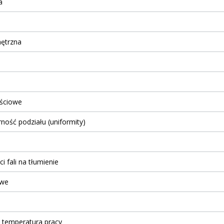
a
nętrzna
jściowe
ość podziału (uniformity)
 fali na tłumienie
owe
 temperatura pracy