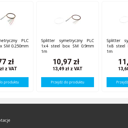
ymetryczny PLC
Splitter symetryczny PLC
Splitter 
box SM 0.250mm
1x4 steel box SM 0.9mm
1x8 stee
1m
1m
77 zł
10,97 zł
11
 zł
z VAT
13,49 zł
z VAT
13,6
do produktu
Przejdź do produktu
Przejd
tacje