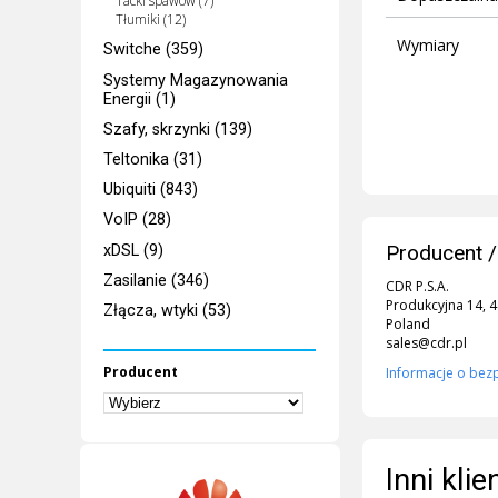
Tacki spawów (7)
Tłumiki (12)
Wymiary
Switche (359)
Systemy Magazynowania
Energii (1)
Szafy, skrzynki (139)
Teltonika (31)
Ubiquiti (843)
VoIP (28)
Producent /
xDSL (9)
Zasilanie (346)
CDR P.S.A.
Produkcyjna 14, 
Złącza, wtyki (53)
Poland
sales@cdr.pl
Producent
Informacje o bez
Inni kli