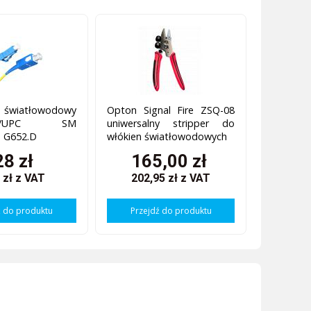
 światłowodowy
Opton Signal Fire ZSQ-08
-LC/UPC SM
uniwersalny stripper do
m G652.D
włókien światłowodowych
28 zł
165,00 zł
 zł
z VAT
202,95 zł
z VAT
ź do produktu
Przejdź do produktu