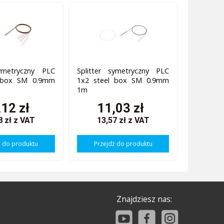
symetryczny PLC
Splitter symetryczny PLC
l box SM 0.9mm
1x2 steel box SM 0.9mm
1m
,12 zł
11,03 zł
8 zł
z VAT
13,57 zł
z VAT
ź do produktu
Przejdź do produktu
Znajdziesz nas: