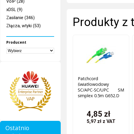
VoIP (28)
xDSL (9)
Produkty z 
Zasilanie (346)
Złącza, wtyki (53)
Producent
Patchcord
światłowodowy
SC/APC-SC/UPC SM
simplex 0.5m G652.D
4,85 zł
5,97 zł
z VAT
Ostatnio