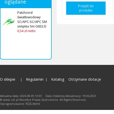
oglądane
Przejdź do
produktu
Patchcord
światłowodowy
SC/APC-SC/APC SM
simplex 5m G652.D
6,54 zł netto
O sklepie
Regulamin
Katalog
Otrzymane dotacje
Aktualna data: 2026-08-09 13:03 Data Ostatniej Aktualizacji: 19.06.2023
© www.cdr.pl.Wszelkie Prawa Zastrzeżone. All Rights Reserved.
KQS.store
Oprogramowanie: