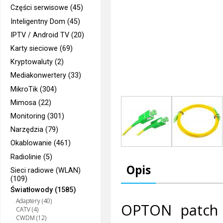
Części serwisowe (45)
Inteligentny Dom (45)
IPTV / Android TV (20)
Karty sieciowe (69)
Kryptowaluty (2)
Mediakonwertery (33)
MikroTik (304)
Mimosa (22)
Monitoring (301)
Narzędzia (79)
Okablowanie (461)
Radiolinie (5)
Opis
Sieci radiowe (WLAN)
(109)
Światłowody (1585)
Adaptery (40)
OPTON patch 
CATV (4)
CWDM (12)