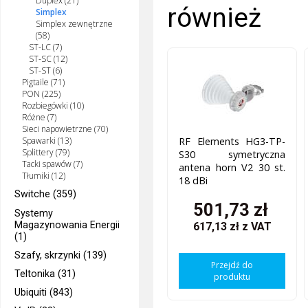
Duplex (21)
również
Simplex
Simplex zewnętrzne
(58)
ST-LC (7)
ST-SC (12)
ST-ST (6)
Pigtaile (71)
PON (225)
Rozbiegówki (10)
Różne (7)
Sieci napowietrzne (70)
RF Elements HG3-TP-
Spawarki (13)
Splittery (79)
S30 symetryczna
Tacki spawów (7)
antena horn V2 30 st.
Tłumiki (12)
18 dBi
Switche (359)
501,73 zł
Systemy
Magazynowania Energii
617,13 zł
z VAT
(1)
Szafy, skrzynki (139)
Przejdź do
Teltonika (31)
produktu
Ubiquiti (843)