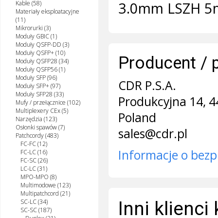
3.0mm LSZH 5
Kable (58)
Materiały eksploatacyjne
(11)
Mikrorurki (3)
Moduły GBIC (1)
Moduły QSFP-DD (3)
Moduły QSFP+ (10)
Producent / 
Moduły QSFP28 (34)
Moduły QSFP56 (1)
Moduły SFP (96)
CDR P.S.A.
Moduły SFP+ (97)
Moduły SFP28 (33)
Produkcyjna 14, 4
Mufy / przełącznice (102)
Multiplexery CEx (5)
Poland
Narzędzia (123)
Osłonki spawów (7)
sales@cdr.pl
Patchcordy (483)
FC-FC (12)
Informacje o bezp
FC-LC (16)
FC-SC (26)
LC-LC (31)
MPO-MPO (8)
Multimodowe (123)
Multipatchcord (21)
SC-LC (34)
Inni klienci
SC-SC (187)