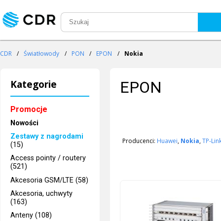
CDR
/
Światłowody
/
PON
/
EPON
/
Nokia
Kategorie
EPON
Promocje
Nowości
Zestawy z nagrodami
Producenci:
Huawei
,
Nokia
,
TP-Lin
(15)
Access pointy / routery
(521)
Akcesoria GSM/LTE (58)
Akcesoria, uchwyty
(163)
Anteny (108)