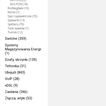
XG-PON (22)
XGS-PON (18)
Rozbiegówki (10)
Różne (7)
Sieci napowietrzne (70)
Spawarki (13)
Splittery (79)
Tacki spawów (7)
Tłumiki (12)
Switche (359)
Systemy
Magazynowania Energii
(1)
Szafy, skrzynki (139)
Teltonika (31)
Ubiquiti (843)
VoIP (28)
xDSL (9)
Zasilanie (346)
Złącza, wtyki (53)