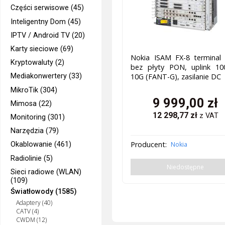
Części serwisowe (45)
Inteligentny Dom (45)
IPTV / Android TV (20)
Karty sieciowe (69)
Nokia ISAM FX-8 terminal
Kryptowaluty (2)
bez płyty PON, uplink 10
Mediakonwertery (33)
10G (FANT-G), zasilanie DC
MikroTik (304)
9 999,00
zł
Mimosa (22)
12 298,77
zł
z VAT
Monitoring (301)
Narzędzia (79)
Producent:
Nokia
Okablowanie (461)
Radiolinie (5)
Niedostępne
Sieci radiowe (WLAN)
(109)
Światłowody (1585)
Adaptery (40)
CATV (4)
CWDM (12)