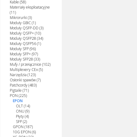
Kable (58)
Materiały eksploatacyjne
(11)
Mikrorurki (3)
Moduły GBIC (1)
Moduły QSFP-DD (3)
Moduły QSFP+ (10)
Moduły QSFP28 (34)
Moduły QSFP56 (1)
Moduły SFP (96)
Moduły SFP+ (97)
Moduły SFP28 (33)
Mufy / przełącznice (102)
Multiplexery CEx (5)
Narzędzia (123)
Osłonki spawów (7)
Patchcordy (483)
Pigtaile (71)
PON (225)
EPON
OLT (14)
ONU (9)
Płyty (4)
SFP (2)
GPON (187)
10G EPON (6)