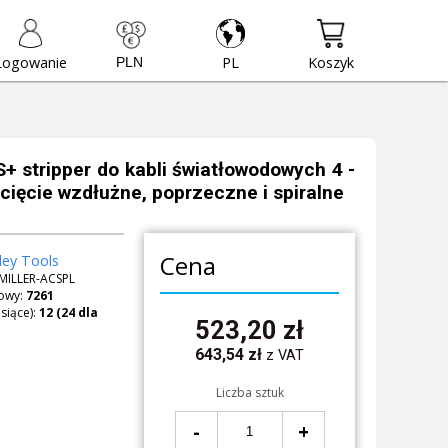
Logowanie
PL
Koszyk
S+ stripper do kabli światłowodowych 4 -
cięcie wzdłużne, poprzeczne i spiralne
Cena
ley Tools
MILLER-ACSPL
owy:
7261
siące):
523,20
zł
643,54
zł
z VAT
Liczba sztuk
-
+