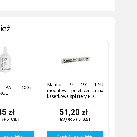
ież
Mantar PS 19" 1,5U
r IPA 100ml
modułowa przełącznica na
NOL
kasetkowe splittery PLC
45 zł
51,20 zł
 zł
z VAT
62,98 zł
z VAT
ź do produktu
Przejdź do produktu