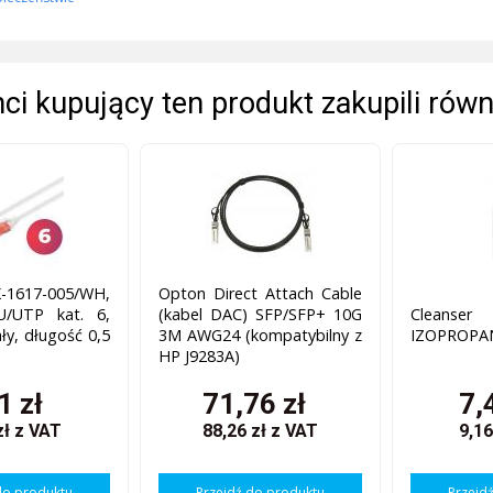
enci kupujący ten produkt zakupili równ
-1617-005/WH,
Opton Direct Attach Cable
U/UTP kat. 6,
(kabel DAC) SFP/SFP+ 10G
Cleanse
ały, długość 0,5
3M AWG24 (kompatybilny z
IZOPROPA
HP J9283A)
1 zł
71,76 zł
7,
zł
z VAT
88,26 zł
z VAT
9,16
do produktu
Przejdź do produktu
Przejd