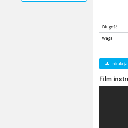
Długość
Waga
Intrukcj
Film inst