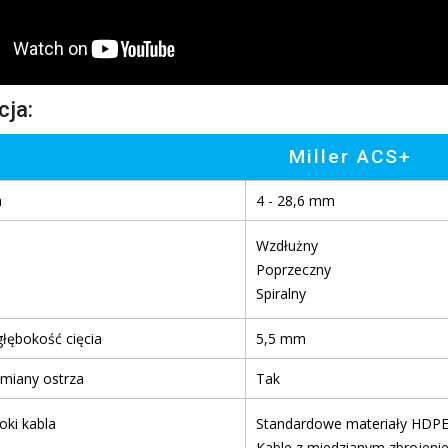
cja:
Miller ACS+
a
4 - 28,6 mm
Wzdłużny
Poprzeczny
Spiralny
łębokość cięcia
5,5 mm
miany ostrza
Tak
oki kabla
Standardowe materiały HDPE,
Kable z miedzianym zbrojeni