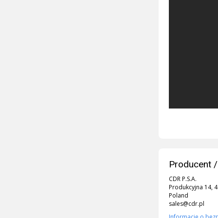
Producent /
CDR P.S.A.
Produkcyjna 14, 
Poland
sales@cdr.pl
Informacje o bez