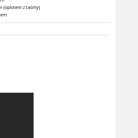
m (oplotem z taśmy)
niem