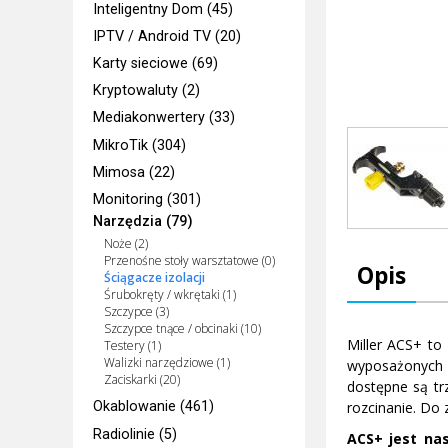
Inteligentny Dom (45)
IPTV / Android TV (20)
Karty sieciowe (69)
Kryptowaluty (2)
Mediakonwertery (33)
MikroTik (304)
Mimosa (22)
Monitoring (301)
Narzędzia (79)
Noże (2)
Przenośne stoły warsztatowe (0)
Opis
Ściągacze izolacji
Śrubokręty / wkrętaki (1)
Szczypce (3)
Szczypce tnące / obcinaki (10)
Miller ACS+ to
Testery (1)
Walizki narzędziowe (1)
wyposażonych 
Zaciskarki (20)
dostępne są tr
rozcinanie. Do
Okablowanie (461)
Radiolinie (5)
ACS+ jest na