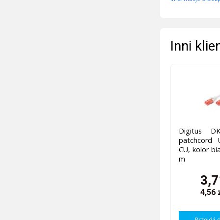
Inni kli
Digitus DK
patchcord 
CU, kolor bi
m
3,7
4,56 
Przejdź 