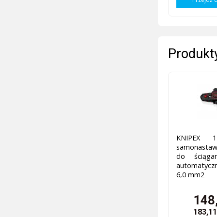
Produkty
KNIPEX 
samonasta
do ściągan
automatyczny
6,0 mm2
148,
183,11