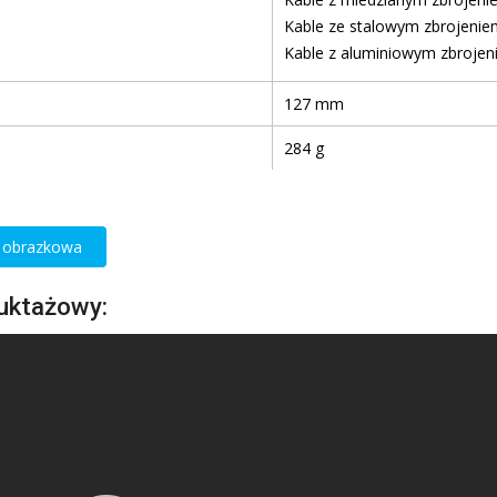
Kable ze stalowym zbrojenie
Kable z aluminiowym zbroje
127 mm
284 g
a obrazkowa
ruktażowy: