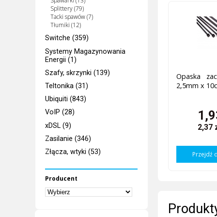
Spawarki (13)
Splittery (79)
Tacki spawów (7)
Tłumiki (12)
Switche (359)
Systemy Magazynowania
Energii (1)
Szafy, skrzynki (139)
Opaska zac
2,5mm x 10
Teltonika (31)
Ubiquiti (843)
1,9
VoIP (28)
xDSL (9)
2,37 
Zasilanie (346)
Złącza, wtyki (53)
Przejdź 
Producent
Produkty