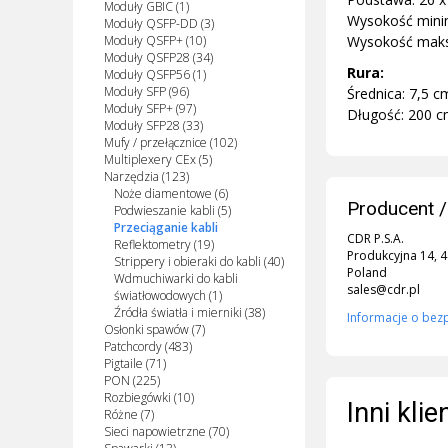
Moduły GBIC (1)
Wysokość minim
Moduły QSFP-DD (3)
Moduły QSFP+ (10)
Wysokość maksy
Moduły QSFP28 (34)
Rura:
Moduły QSFP56 (1)
Moduły SFP (96)
Średnica: 7,5 c
Moduły SFP+ (97)
Długość: 200 
Moduły SFP28 (33)
Mufy / przełącznice (102)
Multiplexery CEx (5)
Narzędzia (123)
Noże diamentowe (6)
Producent /
Podwieszanie kabli (5)
Przeciąganie kabli
CDR P.S.A.
Reflektometry (19)
Produkcyjna 14, 
Strippery i obieraki do kabli (40)
Poland
Wdmuchiwarki do kabli
sales@cdr.pl
światłowodowych (1)
Źródła światła i mierniki (38)
Informacje o bez
Osłonki spawów (7)
Patchcordy (483)
Pigtaile (71)
PON (225)
Rozbiegówki (10)
Inni kli
Różne (7)
Sieci napowietrzne (70)