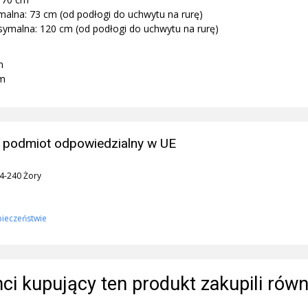
alna: 73 cm (od podłogi do uchwytu na rurę)
malna: 120 cm (od podłogi do uchwytu na rurę)
m
cm
 podmiot odpowiedzialny w UE
44-240 Żory
pieczeństwie
enci kupujący ten produkt zakupili równ