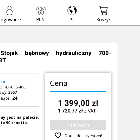
Logowanie
PL
Koszyk
tojak bębnowy hydrauliczny 700-
3T
Cena
ton
OP-DJ-CRS-46-3
owy:
3557
siące):
1 399,00
zł
1 720,77
zł
z VAT
ny jest na palecie,
to 90 zł netto.
Niedostępne
favorite
Dodaj do listy życzeń