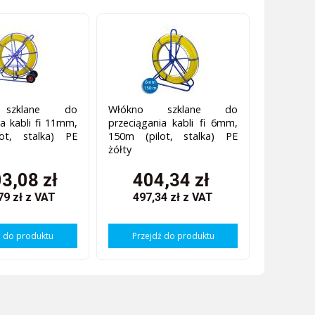
 szklane do
Włókno szklane do
ia kabli fi 11mm,
przeciągania kabli fi 6mm,
ot, stalka) PE
150m (pilot, stalka) PE
żółty
3,08 zł
404,34 zł
79 zł
z VAT
497,34 zł
z VAT
ź do produktu
Przejdź do produktu