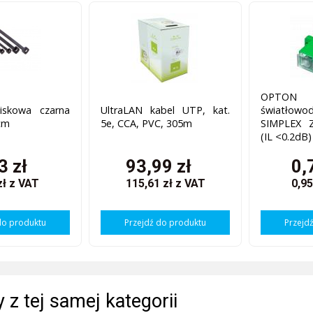
OPTON
iskowa czarna
UltraLAN kabel UTP, kat.
światłowo
cm
5e, CCA, PVC, 305m
SIMPLEX Z
(IL <0.2dB)
3 zł
93,99 zł
0,
zł
z VAT
115,61 zł
z VAT
0,95
do produktu
Przejdź do produktu
Przejd
 z tej samej kategorii