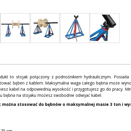
ukt to stojak połączony z podnośnikiem hydraulicznym. Posiada r
ować bęben z kablem. Maksymalna waga całego bębna może wynosi
iesz kabel na odpowiednią wysokość i przygotujesz go do pracy. 
u bębna na stojaku możesz swobodnie odwijać kabel.
k można stosować do bębnów o maksymalnej masie 3 ton i wy
 70 cm