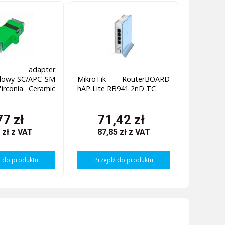
 adapter
dowy SC/APC SM
MikroTik RouterBOARD
irconia Ceramic
hAP Lite RB941 2nD TC
77 zł
71,42 zł
 zł
z VAT
87,85 zł
z VAT
ź do produktu
Przejdź do produktu