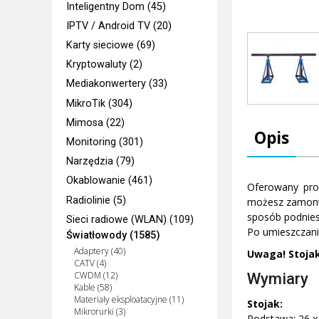
Inteligentny Dom (45)
IPTV / Android TV (20)
Karty sieciowe (69)
Kryptowaluty (2)
Mediakonwertery (33)
MikroTik (304)
Mimosa (22)
Opis
Monitoring (301)
Narzędzia (79)
Okablowanie (461)
Oferowany prod
Radiolinie (5)
możesz zamont
sposób podnies
Sieci radiowe (WLAN) (109)
Po umieszczani
Światłowody (1585)
Adaptery (40)
Uwaga! Stoja
CATV (4)
Wymiary
CWDM (12)
Kable (58)
Materiały eksploatacyjne (11)
Stojak:
Mikrorurki (3)
Podstawa: 26 x