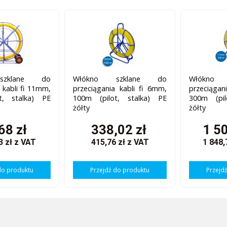
szklane do
Włókno szklane do
Włókno
 kabli fi 11mm,
przeciągania kabli fi 6mm,
przeciągan
t, stalka) PE
100m (pilot, stalka) PE
300m (pil
żółty
żółty
68 zł
338,02 zł
1 50
3 zł
z VAT
415,76 zł
z VAT
1 848,
do produktu
Przejdź do produktu
Przejd