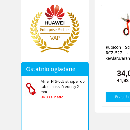
Rubicon Sc
RCZ-527 -
kewlaru/ara
Ostatnio oglądane
34,
41,82
Miller FTS-005 stripper do
tub o maks. średnicy 2
mm
Przejdź 
84,00 zł netto