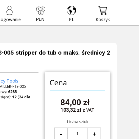
Logowanie
PL
Koszyk
S-005 stripper do tub o maks. średnicy 2
Cena
ley Tools
MILLER-FTS-005
owy:
6285
siące):
84,00
zł
103,32
zł
z VAT
Liczba sztuk
-
+