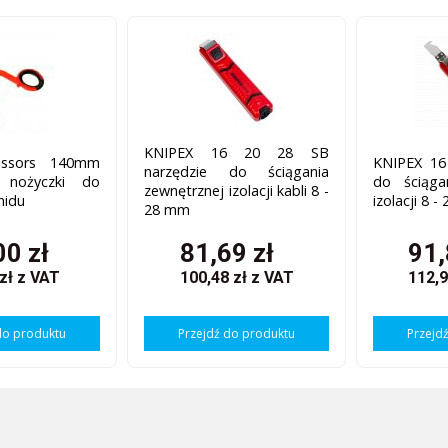
KNIPEX 16 20 28 SB
issors 140mm
KNIPEX 16
narzędzie do ściągania
 nożyczki do
do ściąga
zewnętrznej izolacji kabli 8 -
midu
izolacji 8 
28 mm
00 zł
81,69 zł
91,
 zł
z VAT
100,48 zł
z VAT
112,9
do produktu
Przejdź do produktu
Przejd