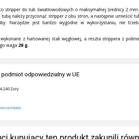
 to stripper do tub światłowodowych o maksymalnej średnicy 2 mm.
tubę należy przycisnąć stripper z obu stron, a następnie umieścić tu
uby. Narzędzie jest bardzo wygodne w wykorzystaniu, nie trzeb
 wykonane z hartowanej stali węglowej, a reszta strippera z pol
jego waga
28 g
.
 podmiot odpowiedzialny w UE
44-240 Żory
pieczeństwie
enci kupujący ten produkt zakupili równ