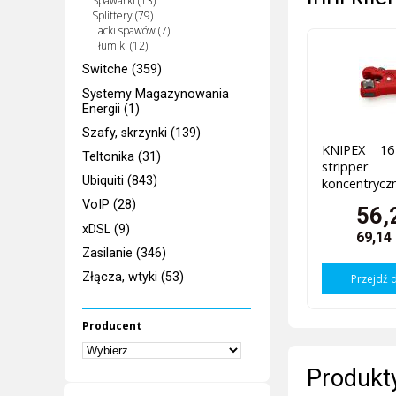
Spawarki (13)
Splittery (79)
Tacki spawów (7)
Tłumiki (12)
Switche (359)
Systemy Magazynowania
Energii (1)
Szafy, skrzynki (139)
KNIPEX 1
Teltonika (31)
strippe
Ubiquiti (843)
koncentryczn
VoIP (28)
56,
xDSL (9)
69,14
Zasilanie (346)
Złącza, wtyki (53)
Przejdź 
Producent
Produkty