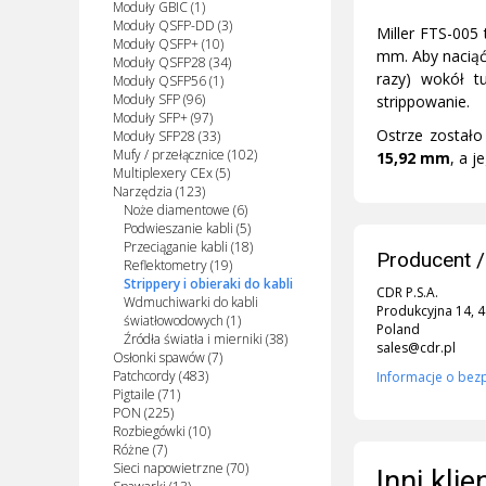
Moduły GBIC (1)
Moduły QSFP-DD (3)
Miller FTS-005
Moduły QSFP+ (10)
mm. Aby naciąć 
Moduły QSFP28 (34)
razy) wokół t
Moduły QSFP56 (1)
Moduły SFP (96)
strippowanie.
Moduły SFP+ (97)
Ostrze zostało
Moduły SFP28 (33)
Mufy / przełącznice (102)
15,92 mm
, a 
Multiplexery CEx (5)
Narzędzia (123)
Noże diamentowe (6)
Podwieszanie kabli (5)
Przeciąganie kabli (18)
Producent /
Reflektometry (19)
Strippery i obieraki do kabli
CDR P.S.A.
Wdmuchiwarki do kabli
Produkcyjna 14, 
światłowodowych (1)
Poland
Źródła światła i mierniki (38)
sales@cdr.pl
Osłonki spawów (7)
Patchcordy (483)
Informacje o bez
Pigtaile (71)
PON (225)
Rozbiegówki (10)
Różne (7)
Sieci napowietrzne (70)
Inni kli