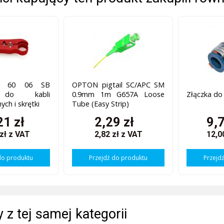
6 60 06 SB
OPTON pigtail SC/APC SM
r do kabli
0.9mm 1m G657A Loose
Złączka do
ych i skrętki
Tube (Easy Strip)
21 zł
2,29 zł
9,7
 zł
z VAT
2,82 zł
z VAT
12,0
do produktu
Przejdź do produktu
Przejd
 z tej samej kategorii