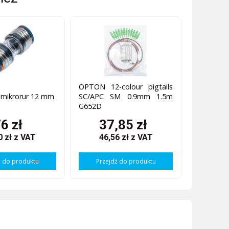
OPTON 12-colour pigtails
 mikrorur 12 mm
SC/APC SM 0.9mm 1.5m
G652D
6 zł
37,85 zł
0 zł
z VAT
46,56 zł
z VAT
ź do produktu
Przejdź do produktu