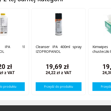
er IPA 1l
Cleanser IPA 400ml spray
Kimwip
OL
IZOPROPANOL
chusteczki
20 zł
19,69 zł
19
 zł
z VAT
24,22 zł
z VAT
24,3
do produktu
Przejdź do produktu
Przejd