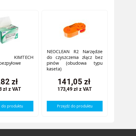
NEOCLEAN R2 Narzędzie
es KIMTECH
do czyszczenia złącz bez
 bezpyłowe
pinów (obudowa typu
kaseta)
,82 zł
141,05 zł
8 zł
z VAT
173,49 zł
z VAT
ź do produktu
Przejdź do produktu