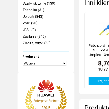
Inni kli
Szafy, skrzynki (139)
Teltonika (31)
Ubiquiti (843)
VoIP (28)
xDSL (9)
Zasilanie (346)
Złącza, wtyki (53)
Patchcord 
SC/UPC-
simplex 10m
Producent
8,7
10,77
Przejdź 
Produkty