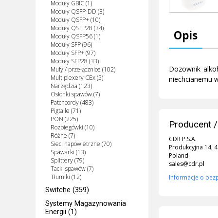
Moduły GBIC (1)
Moduły QSFP-DD (3)
Moduły QSFP+ (10)
Moduły QSFP28 (34)
Opis
Moduły QSFP56 (1)
Moduły SFP (96)
Moduły SFP+ (97)
Moduły SFP28 (33)
Dozownik alkoh
Mufy / przełącznice (102)
Multiplexery CEx (5)
niechcianemu w
Narzędzia (123)
Osłonki spawów (7)
Patchcordy (483)
Pigtaile (71)
PON (225)
Producent /
Rozbiegówki (10)
Różne (7)
CDR P.S.A.
Sieci napowietrzne (70)
Produkcyjna 14, 
Spawarki (13)
Poland
Splittery (79)
sales@cdr.pl
Tacki spawów (7)
Tłumiki (12)
Informacje o bez
Switche (359)
Systemy Magazynowania
Energii (1)