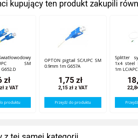
enci kupujący ten produkt zakupili równ
światłowodowy
Splitter 
OPTON pigtail SC/UPC SM
SC/UPC SM
1x4 stee
0.9mm 1m G657A
 G652.D
1m LC/APC
6 zł
1,75 zł
18
 zł
z VAT
2,15 zł
z VAT
22,8
do produktu
Przejdź do produktu
Przejd
 z tej samej kategorii