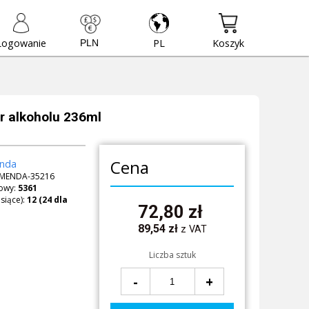
Logowanie
PL
Koszyk
r alkoholu 236ml
Cena
nda
MENDA-35216
owy:
5361
siące):
72,80
zł
89,54
zł
z VAT
Liczba sztuk
-
+