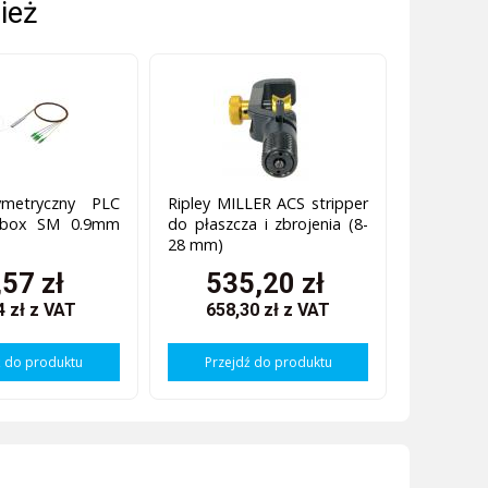
ież
symetryczny PLC
Ripley MILLER ACS stripper
l box SM 0.9mm
do płaszcza i zbrojenia (8-
28 mm)
,57 zł
535,20 zł
4 zł
z VAT
658,30 zł
z VAT
ź do produktu
Przejdź do produktu