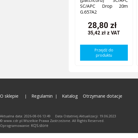
(patchcord) SC/APC
SC/APC Drop 20m
G.657A2
28,80 zł
35,42 zł
z VAT
Przejdź do
produktu
O sklepie
Regulamin
Katalog
Otrzymane dotacje
Aktualna data: 2026-08-06 13:49 Data Ostatniej Aktualizacji: 19.06.2023
© www.cdr.pl.Wszelkie Prawa Zastrzeżone. All Rights Reserved.
KQS.store
Oprogramowanie: