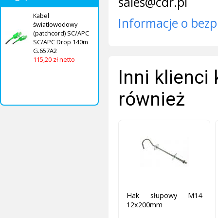
sales@cdr.pl
Kabel
Informacje o bezp
światłowodowy
(patchcord) SC/APC
SC/APC Drop 140m
G.657A2
115,20 zł netto
Inni klienci
również
Hak słupowy M14
12x200mm