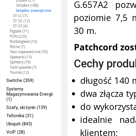
Duplex (21)
G.657A2 pozwo
Simplex (108)
Simplex zewnętrzne
poziomie 7,5 
ST-LC (7)
ST-SC (12)
ST-ST (6)
30 m.
Pigtaile (71)
PON (225)
Rozbiegówki (10)
Patchcord zos
Różne (7)
Sieci napowietrzne (70)
Spawarki (13)
Cechy produ
Splittery (79)
Tacki spawów (7)
Tłumiki (12)
długość 140 
Switche (359)
Systemy
dwa złącza ty
Magazynowania Energii
(1)
do wykorzysta
Szafy, skrzynki (139)
Teltonika (31)
idealnie na
Ubiquiti (843)
klientem;
VoIP (28)