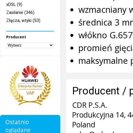
xDSL (9)
wzmacniany 
Zasilanie (346)
średnica 3 m
Złącza, wtyki (53)
włókno G.657
Producent
promień gięc
maksymalne p
Producent / 
CDR P.S.A.
Produkcyjna 14, 4
Ostatnio
Poland
oglądane