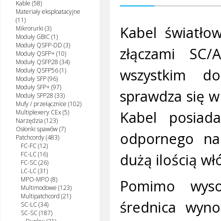
Kable (58)
Materiały eksploatacyjne
(11)
Kabel światło
Mikrorurki (3)
Moduły GBIC (1)
Moduły QSFP-DD (3)
złączami SC/
Moduły QSFP+ (10)
Moduły QSFP28 (34)
wszystkim do
Moduły QSFP56 (1)
Moduły SFP (96)
Moduły SFP+ (97)
sprawdza się w
Moduły SFP28 (33)
Mufy / przełącznice (102)
Kabel posiad
Multiplexery CEx (5)
Narzędzia (123)
Osłonki spawów (7)
odpornego na
Patchcordy (483)
FC-FC (12)
dużą ilością w
FC-LC (16)
FC-SC (26)
LC-LC (31)
MPO-MPO (8)
Pomimo wyso
Multimodowe (123)
Multipatchcord (21)
średnica wyno
SC-LC (34)
SC-SC (187)