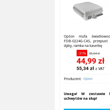
Opton mufa światłowo
FDB-0224G-CAS, przepust 
dyby, ramka na kasetkę
-31%
65,64 zł
44,99
zł
55,34
zł
z VAT
Producent:
Opton
Uwaga! W zestawie 
uchwytów na słup!