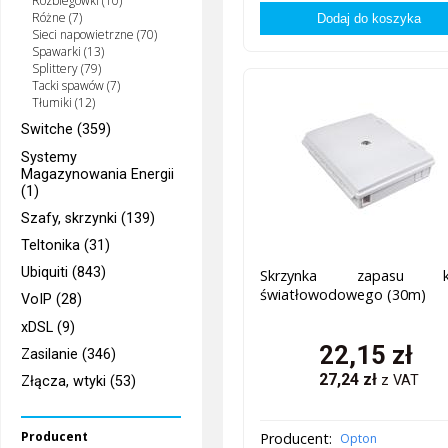
Rozbiegówki (10)
Różne (7)
Sieci napowietrzne (70)
Spawarki (13)
Splittery (79)
Tacki spawów (7)
Tłumiki (12)
Switche (359)
Systemy
Magazynowania Energii
(1)
Szafy, skrzynki (139)
Teltonika (31)
Ubiquiti (843)
Skrzynka zapasu ka
światłowodowego (30m)
VoIP (28)
xDSL (9)
22,15
zł
Zasilanie (346)
27,24
zł
z VAT
Złącza, wtyki (53)
Producent
Producent:
Opton