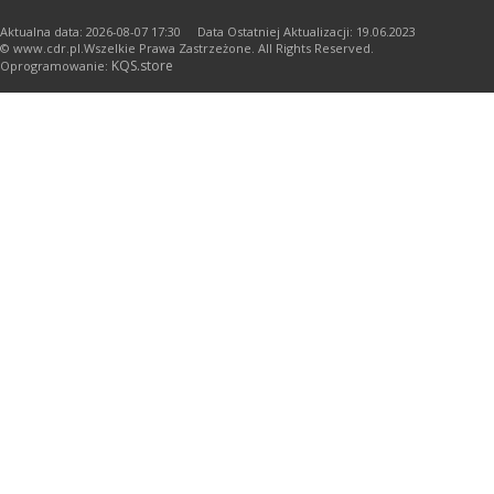
Aktualna data: 2026-08-07 17:30 Data Ostatniej Aktualizacji: 19.06.2023
© www.cdr.pl.Wszelkie Prawa Zastrzeżone. All Rights Reserved.
KQS.store
Oprogramowanie: