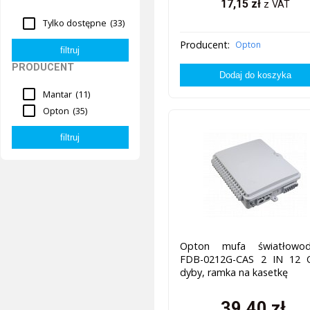
17,15
zł
z VAT
Tylko dostępne
(33)
Producent:
Opton
PRODUCENT
Mantar
(11)
Opton
(35)
Opton mufa światłowo
FDB-0212G-CAS 2 IN 12 
dyby, ramka na kasetkę
39,40
zł