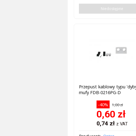
Niedostępne
Przepust kablowy typu 'dyb
mufy FDB-0216PG-D
-40%
1,00 zł
0,60
zł
0,74
zł
z VAT