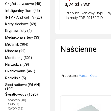
0,74
zł
Części serwisowe (45)
z VAT
Inteligentny Dom (45)
Przepust kablowy typu 'dy
IPTV / Android TV (20)
do mufy FDB-0216PG-D
Karty sieciowe (69)
Kryptowaluty (2)
Mediakonwertery (33)
MikroTik (304)
Naścienne
Mimosa (22)
Monitoring (301)
Narzędzia (79)
Okablowanie (461)
Producenci:
Mantar
,
Opton
Radiolinie (5)
Sieci radiowe (WLAN)
(109)
Światłowody (1585)
Adaptery (40)
CATV (4)
CWDM (12)