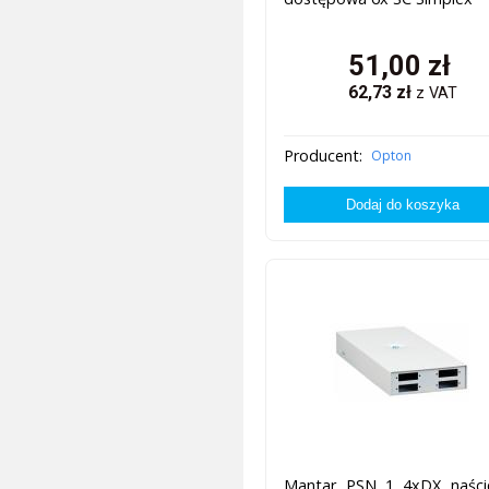
51,00
zł
62,73
zł
z VAT
Producent:
Opton
Mantar PSN 1 4xDX naści