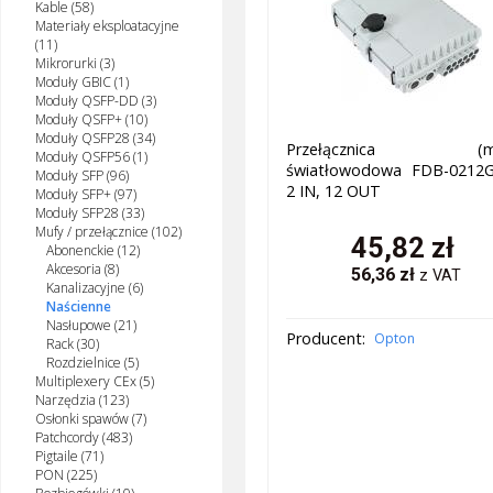
Kable (58)
Materiały eksploatacyjne
(11)
Mikrorurki (3)
Moduły GBIC (1)
Moduły QSFP-DD (3)
Moduły QSFP+ (10)
Moduły QSFP28 (34)
Przełącznica (mu
Moduły QSFP56 (1)
światłowodowa FDB-0212G
Moduły SFP (96)
2 IN, 12 OUT
Moduły SFP+ (97)
Moduły SFP28 (33)
Mufy / przełącznice (102)
45,82
zł
Abonenckie (12)
Akcesoria (8)
56,36
zł
z VAT
Kanalizacyjne (6)
Naścienne
Nasłupowe (21)
Producent:
Opton
Rack (30)
Rozdzielnice (5)
Multiplexery CEx (5)
Narzędzia (123)
Osłonki spawów (7)
Patchcordy (483)
Pigtaile (71)
PON (225)