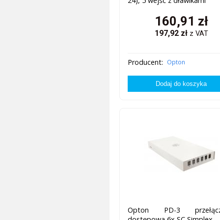
24), 5 wejść z dławikami
160,91
zł
197,92
zł
z VAT
Producent:
Opton
Opton PD-3 przełącz
dostępowa 6x SC Simplex