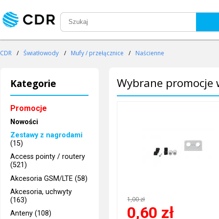
CDR
/
Światłowody
/
Mufy / przełącznice
/
Naścienne
Wybrane promocje w
Kategorie
Promocje
Nowości
Zestawy z nagrodami
(15)
Access pointy / routery
(521)
Akcesoria GSM/LTE (58)
Akcesoria, uchwyty
1,00 zł
(163)
0,60
zł
Anteny (108)