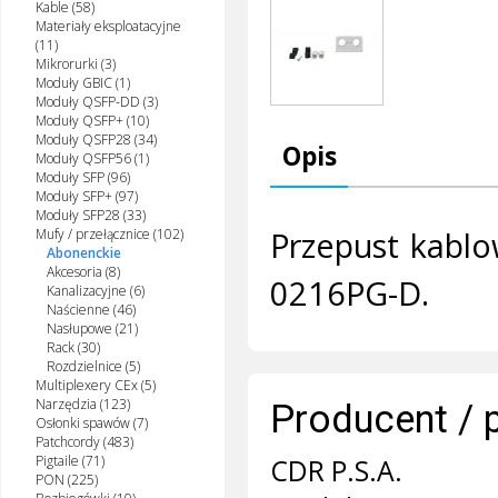
Kable (58)
Materiały eksploatacyjne
(11)
Mikrorurki (3)
Moduły GBIC (1)
Moduły QSFP-DD (3)
Moduły QSFP+ (10)
Moduły QSFP28 (34)
Opis
Moduły QSFP56 (1)
Moduły SFP (96)
Moduły SFP+ (97)
Moduły SFP28 (33)
Przepust kablo
Mufy / przełącznice (102)
Abonenckie
Akcesoria (8)
0216PG-D.
Kanalizacyjne (6)
Naścienne (46)
Nasłupowe (21)
Rack (30)
Rozdzielnice (5)
Multiplexery CEx (5)
Narzędzia (123)
Producent / 
Osłonki spawów (7)
Patchcordy (483)
Pigtaile (71)
CDR P.S.A.
PON (225)