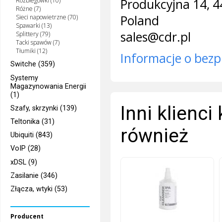
Rozbiegówki (10)
Produkcyjna 14, 4
Różne (7)
Poland
Sieci napowietrzne (70)
Spawarki (13)
sales@cdr.pl
Splittery (79)
Tacki spawów (7)
Tłumiki (12)
Informacje o bezp
Switche (359)
Systemy
Magazynowania Energii
(1)
Inni klienci
Szafy, skrzynki (139)
Teltonika (31)
również
Ubiquiti (843)
VoIP (28)
xDSL (9)
Zasilanie (346)
Złącza, wtyki (53)
Producent