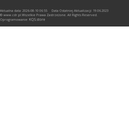
Aktualna data: 2026-08-10 06:55 Data Ostatniej Aktualizacji: 19.06.2023
© www.cdr.pl.Wszelkie Prawa Zastrzeżone. All Rights Reserved.
KQS.store
Oprogramowanie: