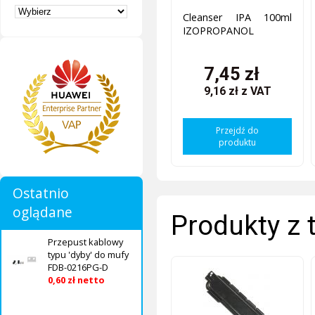
Cleanser IPA 100ml
IZOPROPANOL
7,45 zł
9,16 zł
z VAT
Przejdź do
produktu
Ostatnio
oglądane
Produkty z 
Przepust kablowy
typu 'dyby' do mufy
FDB-0216PG-D
0,60 zł netto