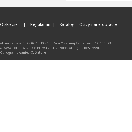
O sklepie
Regulamin
Katalog
Otrzymane dotacje
Aktualna data: 2026-08-10 10:20 Data Ostatniej Aktualizacji: 19.06.2023
© www.cdr.pl.Wszelkie Prawa Zastrzeżone. All Rights Reserved.
KQS.store
Oprogramowanie: