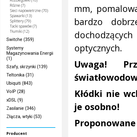
Rozbiegówki (10)
mm, pomalowan
Różne (7)
Sieci napowietrzne (70)
Spawarki (13)
bardzo dobrz
Splittery (79)
Tacki spawów (7)
dochodzących 
Tłumiki (12)
Switche (359)
optycznych.
Systemy
Magazynowania Energii
(1)
Uwaga! Prz
Szafy, skrzynki (139)
światłowodowy
Teltonika (31)
Ubiquiti (843)
Kłódki nie wc
VoIP (28)
xDSL (9)
je osobno!
Zasilanie (346)
Złącza, wtyki (53)
Proponowane 
Producent