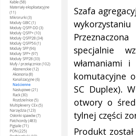
Kable (58)
Materiały eksploatacyjne
Szafa agregacy
(11)
Mikrorurki (3)
wykorzystan
Moduły GBIC (1)
Moduły QSFP-DD (3)
Moduły QSFP+ (10)
Przeznaczona
Moduły QSFP28 (34)
Moduły QSFP56 (1)
specjalnie w
Moduły SFP (96)
Moduły SFP+ (97)
Moduły SFP28 (33)
włamaniami i 
Mufy / przełącznice (102)
Abonenckie (12)
komutacyjne o
Akcesoria (8)
Kanalizacyjne (6)
Naścienne
SC Duplex). W 
Nasłupowe (21)
Rack (30)
otwory o śred
Rozdzielnice (5)
Multiplexery CEx (5)
Narzędzia (123)
tylnej części z
Osłonki spawów (7)
Patchcordy (483)
Pigtaile (71)
Produkt został
PON (225)