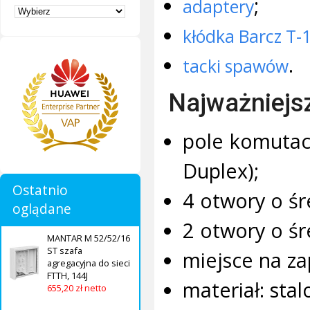
;
adaptery
kłódka Barcz T-
.
tacki spawów
Najważniejs
pole komutac
Duplex);
Ostatnio
4 otwory o śr
oglądane
2 otwory o śr
MANTAR M 52/52/16
ST szafa
miejsce na za
agregacyjna do sieci
FTTH, 144J
materiał: sta
655,20 zł netto