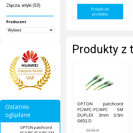
Złącza, wtyki (53)
Przejdź do
produktu
Producent
Produkty z 
OPTON patchcord
Ostatnio
FC/APC-FC/APC SM
oglądane
DUPLEX 3mm 0.5m
G652.D
OPTON patchcord
22,02 zł
FC/UPC-FC/UPC SM