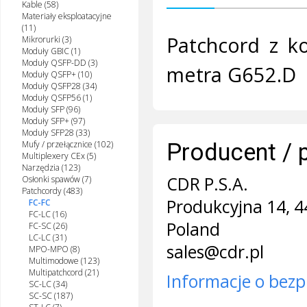
Kable (58)
Materiały eksploatacyjne
(11)
Patchcord z k
Mikrorurki (3)
Moduły GBIC (1)
Moduły QSFP-DD (3)
metra G652.D
Moduły QSFP+ (10)
Moduły QSFP28 (34)
Moduły QSFP56 (1)
Moduły SFP (96)
Moduły SFP+ (97)
Moduły SFP28 (33)
Producent / 
Mufy / przełącznice (102)
Multiplexery CEx (5)
Narzędzia (123)
CDR P.S.A.
Osłonki spawów (7)
Patchcordy (483)
Produkcyjna 14, 4
FC-FC
FC-LC (16)
Poland
FC-SC (26)
LC-LC (31)
sales@cdr.pl
MPO-MPO (8)
Multimodowe (123)
Multipatchcord (21)
Informacje o bezp
SC-LC (34)
SC-SC (187)