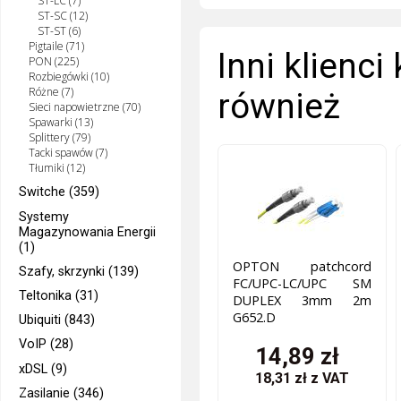
ST-LC (7)
ST-SC (12)
ST-ST (6)
Pigtaile (71)
Inni klienci
PON (225)
Rozbiegówki (10)
Różne (7)
również
Sieci napowietrzne (70)
Spawarki (13)
Splittery (79)
Tacki spawów (7)
Tłumiki (12)
Switche (359)
Systemy
Magazynowania Energii
(1)
OPTON patchcord
Szafy, skrzynki (139)
FC/UPC-LC/UPC SM
Teltonika (31)
DUPLEX 3mm 2m
G652.D
Ubiquiti (843)
VoIP (28)
14,89 zł
xDSL (9)
18,31 zł
z VAT
Zasilanie (346)