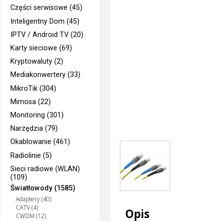
Części serwisowe (45)
Inteligentny Dom (45)
IPTV / Android TV (20)
Karty sieciowe (69)
Kryptowaluty (2)
Mediakonwertery (33)
MikroTik (304)
Mimosa (22)
Monitoring (301)
Narzędzia (79)
Okablowanie (461)
Radiolinie (5)
Sieci radiowe (WLAN)
(109)
Światłowody (1585)
Adaptery (40)
CATV (4)
Opis
CWDM (12)