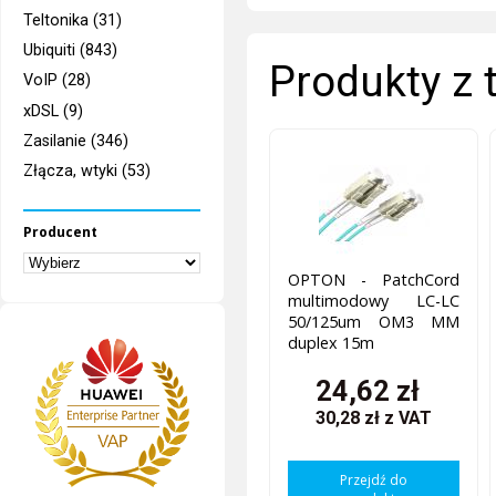
Teltonika (31)
Ubiquiti (843)
Produkty z 
VoIP (28)
xDSL (9)
Zasilanie (346)
Złącza, wtyki (53)
Producent
OPTON - PatchCord
multimodowy LC-LC
50/125um OM3 MM
duplex 15m
24,62 zł
30,28 zł
z VAT
Przejdź do