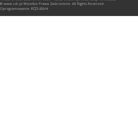
© www.cdr.pl.Wszelkie Prawa Zastrzeżone. All Rights Reserved.
KQS.store
Oprogramowanie: