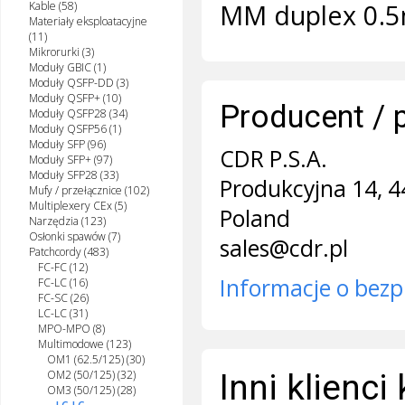
MM duplex 0.
Kable (58)
Materiały eksploatacyjne
(11)
Mikrorurki (3)
Moduły GBIC (1)
Moduły QSFP-DD (3)
Moduły QSFP+ (10)
Producent / 
Moduły QSFP28 (34)
Moduły QSFP56 (1)
Moduły SFP (96)
CDR P.S.A.
Moduły SFP+ (97)
Moduły SFP28 (33)
Produkcyjna 14, 4
Mufy / przełącznice (102)
Multiplexery CEx (5)
Poland
Narzędzia (123)
Osłonki spawów (7)
sales@cdr.pl
Patchcordy (483)
FC-FC (12)
Informacje o bezp
FC-LC (16)
FC-SC (26)
LC-LC (31)
MPO-MPO (8)
Multimodowe (123)
OM1 (62.5/125) (30)
OM2 (50/125) (32)
Inni klienci
OM3 (50/125) (28)