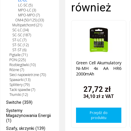
LC-LC
również
LC-SC (5)
MPO-LC (3)
MPO-MPO (7)
OM4 (50/125) (33)
Multipatchcord (21)
SC-LC (34)
SC-SC (187)
ST-LC (7)
ST-SC (12)
ST-ST (6)
Pigtaile (71)
PON (225)
Green Cell Akumulatory
Rozbiegówki (10)
Ni-MH 4x AA HR6
Różne (7)
2000mAh
Sieci napowietrzne (70)
Spawarki (13)
Splittery (79)
27,72 zł
Tacki spawów (7)
Tłumiki (12)
34,10 zł
z VAT
Switche (359)
Systemy
Przejdź do
Magazynowania Energii
produktu
(1)
Szafy, skrzynki (139)