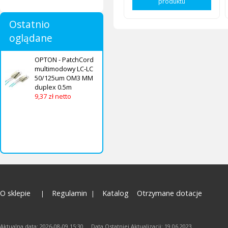
produktu
Ostatnio
oglądane
OPTON - PatchCord
multimodowy LC-LC
50/125um OM3 MM
duplex 0.5m
9,37 zł netto
O sklepie
Regulamin
Katalog
Otrzymane dotacje
Aktualna data: 2026-08-09 15:30 Data Ostatniej Aktualizacji: 19.06.2023