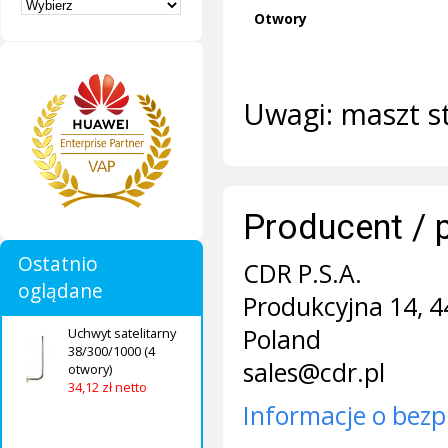
Otwory
Uwagi: maszt s
Producent / 
Ostatnio
CDR P.S.A.
oglądane
Produkcyjna 14, 4
Poland
Uchwyt satelitarny
38/300/1000 (4
sales@cdr.pl
otwory)
34,12 zł netto
Informacje o bezp