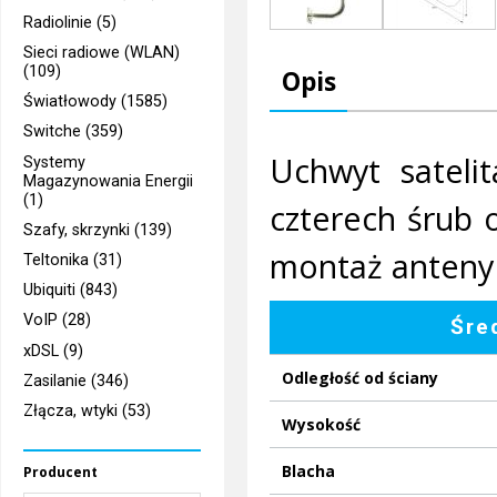
Radiolinie (5)
Sieci radiowe (WLAN)
(109)
Opis
Światłowody (1585)
Switche (359)
Uchwyt sateli
Systemy
Magazynowania Energii
(1)
czterech śrub 
Szafy, skrzynki (139)
montaż anteny
Teltonika (31)
Ubiquiti (843)
VoIP (28)
Śre
xDSL (9)
Odległość od ściany
Zasilanie (346)
Złącza, wtyki (53)
Wysokość
Blacha
Producent