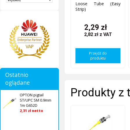
Loose Tube (Easy
Strip)
2,29 zł
2,82 zł
z VAT
Przejdź do
produktu
Ostatnio
oglądane
Produkty z 
OPTON pigtail
ST/UPC SM 0.9mm
1m G652D
2,31 zł netto