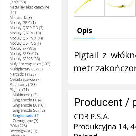
Kable (58)
Materiały eksploatacyjne
(11)
Mikrorurki (3)
Moduły GBIC (1)
Moduły QSFP-DD (3)
Opis
Moduły QSFP+ (10)
Moduły QSFP28 (34)
Moduły QSFP56 (1)
Moduły SFP (96)
Pigtail z włó
Moduły SFP+ (97)
Moduły SFP28 (33)
Mufy / przełącznice (102)
metr zakończo
Multiplexery CEx (5)
Narzędzia (123)
Osłonki spawów (7)
Patchcordy (483)
Pigtaile (71)
Multimode (13)
Producent / 
Singlemode FC (4)
Singlemode LC (10)
Singlemode SC (42)
CDR P.S.A.
Singlemode ST
Zewnętrzne (9)
Produkcyjna 14, 4
PON (225)
Rozbiegówki (10)