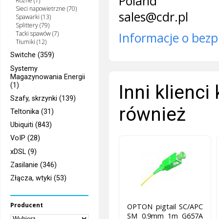
Poland
Różne (7)
Sieci napowietrzne (70)
sales@cdr.pl
Spawarki (13)
Splittery (79)
Tacki spawów (7)
Informacje o bezp
Tłumiki (12)
Switche (359)
Systemy
Magazynowania Energii
(1)
Inni klienci
Szafy, skrzynki (139)
również
Teltonika (31)
Ubiquiti (843)
VoIP (28)
xDSL (9)
Zasilanie (346)
Złącza, wtyki (53)
Producent
OPTON pigtail SC/APC
SM 0.9mm 1m G657A