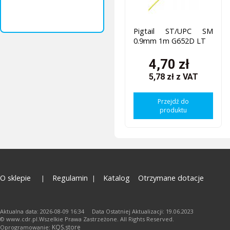
Pigtail ST/UPC SM
0.9mm 1m G652D LT
4,70 zł
5,78 zł
z VAT
Przejdź do
produktu
O sklepie
Regulamin
Katalog
Otrzymane dotacje
Aktualna data: 2026-08-09 16:34 Data Ostatniej Aktualizacji: 19.06.2023
© www.cdr.pl.Wszelkie Prawa Zastrzeżone. All Rights Reserved.
KQS.store
Oprogramowanie: