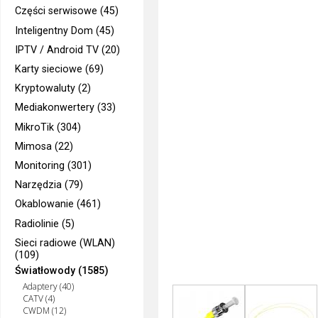
Części serwisowe (45)
Inteligentny Dom (45)
IPTV / Android TV (20)
Karty sieciowe (69)
Kryptowaluty (2)
Mediakonwertery (33)
MikroTik (304)
Mimosa (22)
Monitoring (301)
Narzędzia (79)
Okablowanie (461)
Radiolinie (5)
Sieci radiowe (WLAN)
(109)
Światłowody (1585)
Adaptery (40)
CATV (4)
CWDM (12)