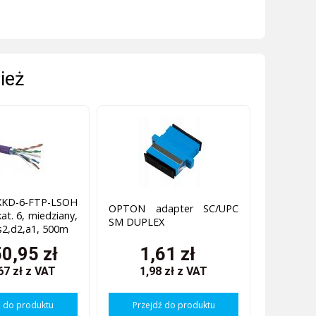
ież
XKD-6-FTP-LSOH
OPTON adapter SC/UPC
at. 6, miedziany,
SM DUPLEX
2,d2,a1, 500m
0,95 zł
1,61 zł
67 zł
z VAT
1,98 zł
z VAT
ź do produktu
Przejdź do produktu