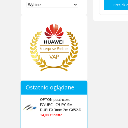
Przejdź 
Ostatnio oglądane
OPTON patchcord
FC/UPC-LC/UPC SM
DUPLEX 3mm 2m G652.D
14,89 zł netto