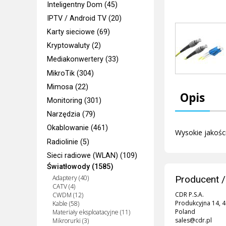
Inteligentny Dom (45)
IPTV / Android TV (20)
Karty sieciowe (69)
Kryptowaluty (2)
Mediakonwertery (33)
MikroTik (304)
Mimosa (22)
Opis
Monitoring (301)
Narzędzia (79)
Okablowanie (461)
Wysokie jakośc
Radiolinie (5)
Sieci radiowe (WLAN) (109)
Światłowody (1585)
Adaptery (40)
Producent /
CATV (4)
CDR P.S.A.
CWDM (12)
Produkcyjna 14, 
Kable (58)
Poland
Materiały eksploatacyjne (11)
sales@cdr.pl
Mikrorurki (3)