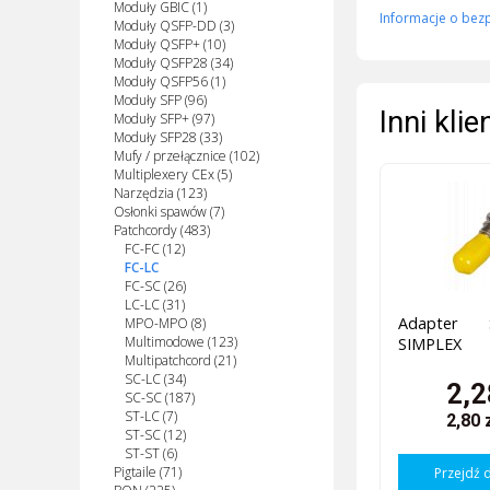
Moduły GBIC (1)
Informacje o bez
Moduły QSFP-DD (3)
Moduły QSFP+ (10)
Moduły QSFP28 (34)
Moduły QSFP56 (1)
Moduły SFP (96)
Inni kli
Moduły SFP+ (97)
Moduły SFP28 (33)
Mufy / przełącznice (102)
Multiplexery CEx (5)
Narzędzia (123)
Osłonki spawów (7)
Patchcordy (483)
FC-FC (12)
FC-LC
FC-SC (26)
LC-LC (31)
Adapter
MPO-MPO (8)
Multimodowe (123)
SIMPLEX
Multipatchcord (21)
SC-LC (34)
2,2
SC-SC (187)
ST-LC (7)
2,80 
ST-SC (12)
ST-ST (6)
Pigtaile (71)
Przejdź 