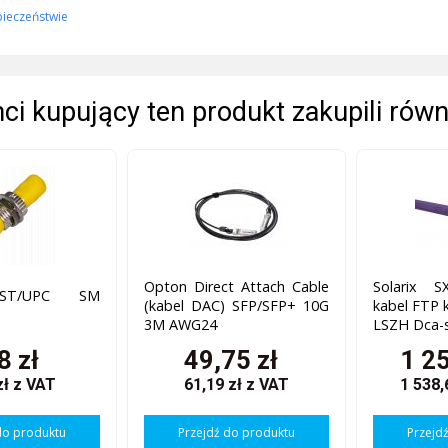
pieczeństwie
enci kupujący ten produkt zakupili równ
Opton Direct Attach Cable
Solarix S
 ST/UPC SM
(kabel DAC) SFP/SFP+ 10G
kabel FTP k
3M AWG24
LSZH Dca-s
8 zł
49,75 zł
1 25
zł
z VAT
61,19 zł
z VAT
1 538,
do produktu
Przejdź do produktu
Przejd