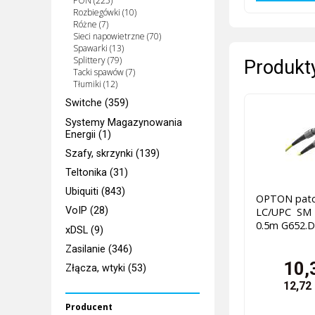
PON (225)
Rozbiegówki (10)
Różne (7)
Sieci napowietrzne (70)
Spawarki (13)
Splittery (79)
Produkty
Tacki spawów (7)
Tłumiki (12)
Switche (359)
Systemy Magazynowania
Energii (1)
Szafy, skrzynki (139)
Teltonika (31)
Ubiquiti (843)
OPTON patc
VoIP (28)
LC/UPC SM
0.5m G652.D
xDSL (9)
Zasilanie (346)
10,
Złącza, wtyki (53)
12,72
Producent