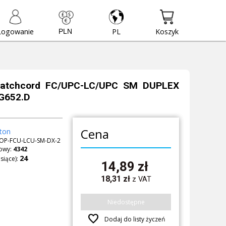
Logowanie
PL
Koszyk
atchcord FC/UPC-LC/UPC SM DUPLEX
G652.D
Cena
ton
OP-FCU-LCU-SM-DX-2
owy:
4342
siące):
14,89
zł
18,31
zł
z VAT
Niedostępne
favorite
Dodaj do listy życzeń