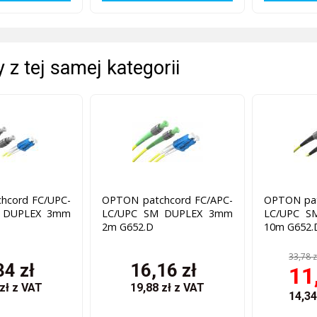
 z tej samej kategorii
hcord FC/UPC-
OPTON patchcord FC/APC-
OPTON pat
 DUPLEX 3mm
LC/UPC SM DUPLEX 3mm
LC/UPC S
2m G652.D
10m G652.
33,78 z
34 zł
16,16 zł
11
 zł
z VAT
19,88 zł
z VAT
14,34