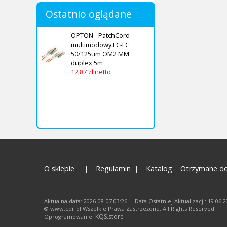
Ostatnio oglądane
OPTON - PatchCord
multimodowy LC-LC
50/125um OM2 MM
duplex 5m
12,87 zł netto
O sklepie
Regulamin
Katalog
Otrzymane do
Aktualna data: 2026-08-07 03:26 Data Ostatniej Aktualizacji: 19.06.
© www.cdr.pl.Wszelkie Prawa Zastrzeżone. All Rights Reserved.
KQS.store
Oprogramowanie: