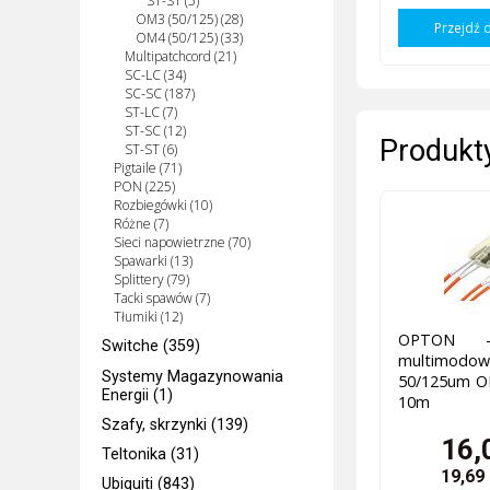
ST-ST (5)
OM3 (50/125) (28)
Przejdź 
OM4 (50/125) (33)
Multipatchcord (21)
SC-LC (34)
SC-SC (187)
ST-LC (7)
ST-SC (12)
Produkty
ST-ST (6)
Pigtaile (71)
PON (225)
Rozbiegówki (10)
Różne (7)
Sieci napowietrzne (70)
Spawarki (13)
Splittery (79)
Tacki spawów (7)
Tłumiki (12)
OPTON -
Switche (359)
multimo
Systemy Magazynowania
50/125um O
Energii (1)
10m
Szafy, skrzynki (139)
16,
Teltonika (31)
19,69
Ubiquiti (843)