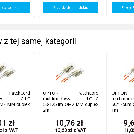
do produktu
Przejdź do produktu
Przejd
 z tej samej kategorii
 PatchCord
OPTON - PatchCord
OPTON 
dowy LC-LC
multimodowy LC-LC
multim
M2 MM duplex
50/125um OM2 MM duplex
50/125um
2m
1m
01 zł
10,76 zł
9,6
 zł
z VAT
13,23 zł
z VAT
11,8