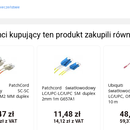
pieczeństwie
enci kupujący ten produkt zakupili równ
 PatchCord
Ubiquit
Patchcord światłowodowy
dowy SC-SC
światłow
LC/UPC-LC/UPC SM duplex
M2 MM duplex
LC/UPC, O
2mm 1m G657A1
10 m
47 zł
11,48 zł
48
 zł
z VAT
14,12 zł
z VAT
59,3