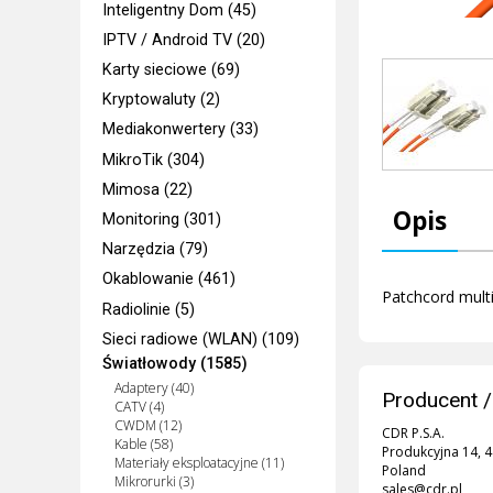
Inteligentny Dom (45)
IPTV / Android TV (20)
Karty sieciowe (69)
Kryptowaluty (2)
Mediakonwertery (33)
MikroTik (304)
Mimosa (22)
Opis
Monitoring (301)
Narzędzia (79)
Okablowanie (461)
Patchcord mult
Radiolinie (5)
Sieci radiowe (WLAN) (109)
Światłowody (1585)
Adaptery (40)
Producent /
CATV (4)
CWDM (12)
CDR P.S.A.
Kable (58)
Produkcyjna 14, 
Materiały eksploatacyjne (11)
Poland
Mikrorurki (3)
sales@cdr.pl