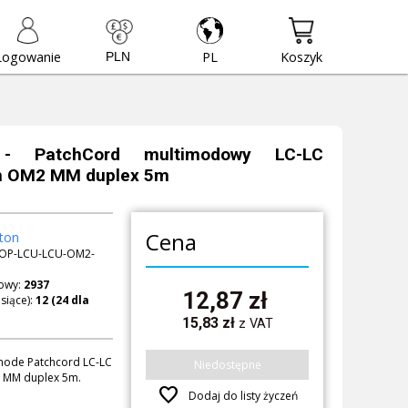
Logowanie
PL
Koszyk
- PatchCord multimodowy LC-LC
m OM2 MM duplex 5m
Cena
ton
OP-LCU-LCU-OM2-
owy:
2937
12,87
zł
siące):
15,83
zł
z VAT
mode Patchcord LC-LC
Niedostępne
 MM duplex 5m.
favorite
Dodaj do listy życzeń