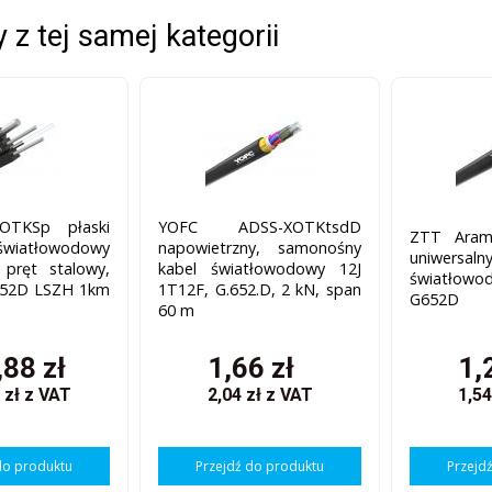
 z tej samej kategorii
OTKSp płaski
YOFC ADSS-XOTKtsdD
ZTT Aram
iatłowodowy
napowietrzny, samonośny
uniwer
 pręt stalowy,
kabel światłowodowy 12J
światłowod
.652D LSZH 1km
1T12F, G.652.D, 2 kN, span
G652D
60 m
88 zł
1,66 zł
1,
 zł
z VAT
2,04 zł
z VAT
1,54
do produktu
Przejdź do produktu
Przejd