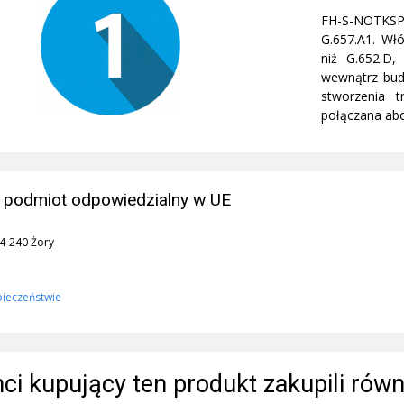
FH-S-NOTKSP
G.657.A1. Wł
niż G.652.D, 
wewnątrz bud
stworzenia 
połączana ab
 podmiot odpowiedzialny w UE
44-240 Żory
pieczeństwie
enci kupujący ten produkt zakupili równ