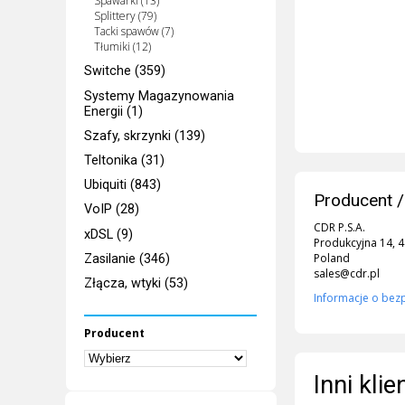
Spawarki (13)
Splittery (79)
Tacki spawów (7)
Tłumiki (12)
Switche (359)
Systemy Magazynowania
Energii (1)
Szafy, skrzynki (139)
Teltonika (31)
Ubiquiti (843)
Producent /
VoIP (28)
CDR P.S.A.
xDSL (9)
Produkcyjna 14, 
Poland
Zasilanie (346)
sales@cdr.pl
Złącza, wtyki (53)
Informacje o bez
Producent
Inni kli