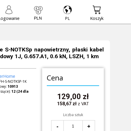
Logowanie
PL
Koszyk
e S-NOTKSp napowietrzny, płaski kabel
dowy 1J, G.657.A1, 0.6 kN, LSZH, 1 km
Cena
berHome
FH-S-NOTKSP-1K
owy:
10913
siące):
129,00
zł
158,67
zł
z VAT
Liczba sztuk
-
+