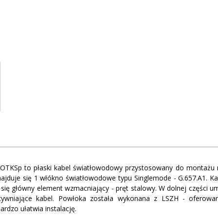
OTKSp to płaski kabel światłowodowy przystosowany do montażu n
ajduje się 1 włókno światłowodowe typu Singlemode - G.657.A1. Ka
e się główny element wzmacniający - pręt stalowy. W dolnej części
tywniające kabel. Powłoka została wykonana z LSZH - oferow
rdzo ułatwia instalację.