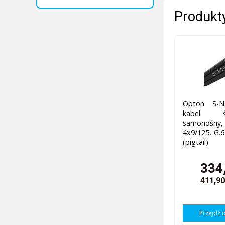
Produkty
Opton S-N
kabel św
samonośny,
4x9/125, G
(pigtail)
334,
411,90
Przejdź 