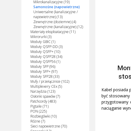
Mikrokanalizacyjne (19)
Samonośne (napowietrzne)
Uniwersalne (kanalizacyjne /
napowietrzne) (13)
Zewnętrzne (doziemne) (4)
Zewnętrzne (kanalizacyjne) (12)
Materiały eksploatacyjne (11)
Mikrorurki (3)
Moduły GBIC (1)
Moduły QSFP-DD (3)
Moduły QSFP+ (10)
Moduły QSFP28 (34)
Moduły QSFP56 (1)
Mont
Moduły SFP (96)
Moduły SFP+ (97)
sto
Moduły SFP28 (33)
Mufy / przełącznice (102)
Multiplexery CEx (5)
Kabel posiada
Narzędzia (123)
być stosowany 
Osłonki spawów (7)
Patchcordy (483)
przygotowany 
Pigtaile (71)
naciąganie wyn
PON (225)
Rozbiegówki (10)
Różne (7)
Sieci napowietrzne (70)