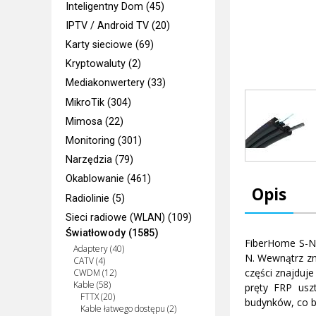
Inteligentny Dom (45)
IPTV / Android TV (20)
Karty sieciowe (69)
Kryptowaluty (2)
Mediakonwertery (33)
MikroTik (304)
Mimosa (22)
Monitoring (301)
Narzędzia (79)
Okablowanie (461)
Opis
Radiolinie (5)
Sieci radiowe (WLAN) (109)
Światłowody (1585)
FiberHome S-N
Adaptery (40)
N. Wewnątrz zn
CATV (4)
części znajduj
CWDM (12)
Kable (58)
pręty FRP usz
FTTX (20)
budynków, co ba
Kable łatwego dostępu (2)