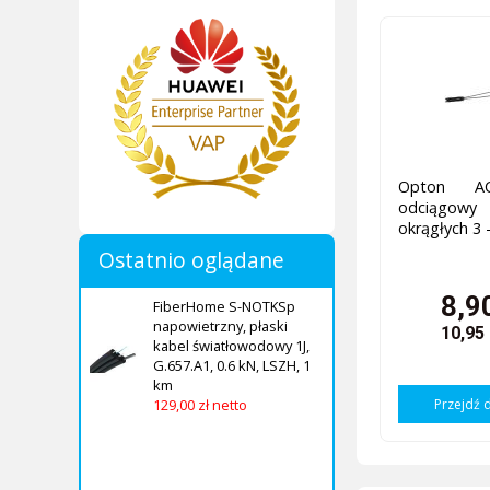
Opton AC
odciągow
okrągłych 3
Ostatnio oglądane
8,9
FiberHome S-NOTKSp
napowietrzny, płaski
10,95
kabel światłowodowy 1J,
G.657.A1, 0.6 kN, LSZH, 1
km
129,00 zł netto
Przejdź 