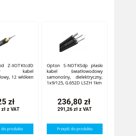
id Z-XOTKtcdD
Opton S-NOTKSdp płaski
salny kabel
kabel światłowodowy
owy, 12 włókien
samonośny, dielektryczny,
1x9/125, G.652D LSZH 1km
25 zł
236,80 zł
 zł
z VAT
291,26 zł
z VAT
ź do produktu
Przejdź do produktu