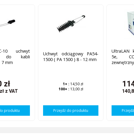
-10 uchwyt
UltraLAN 
Uchwyt odciągowy PA54-
y do kabli
5e, CC
1500 ( PA 1500 ) 8 - 12 mm
 - 7 mm
zewnętrzn
0 zł
114
1+
:
14,50 zł
100+
:
13,00 zł
 zł
z VAT
140,8
do produktu
Przejdź do produktu
Przejd