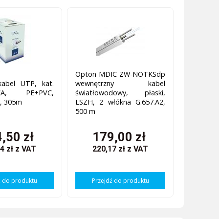
Opton MDIC ZW-NOTKSdp
kabel UTP, kat.
wewnętrzny kabel
A, PE+PVC,
światłowodowy, płaski,
y, 305m
LSZH, 2 włókna G.657.A2,
500 m
,50 zł
179,00 zł
4 zł
z VAT
220,17 zł
z VAT
ź do produktu
Przejdź do produktu