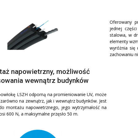
Oferowany pr
jednej częśc
stalowa, w d
elementy wzm
wyróżnia się
zachowaniu ni
aż napowietrzny, możliwość
sowania wewnątrz budynków
 powłokę LSZH odporną na promieniowanie UV, może
zarówno na zewnątrz, jak i wewnątrz budynków. Jest
do montażu napowietrznego, jego wytrzymałość na
osi 600 N, a maksymalne przęsło 50 m.