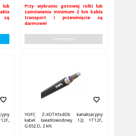
 lub
Przy wybraniu gotowej rolki lub
abla
zamówieniu minimum 2 km kabla
e są
transport i przewinięcie są
darmowe!
Niedostępne
favorite
favorite
yjny
YOFC Z-XOTKtsdDb kanalizacyjny
12F,
kabel światłowodowy 12J 1T12F,
G.652.D, 2 kN