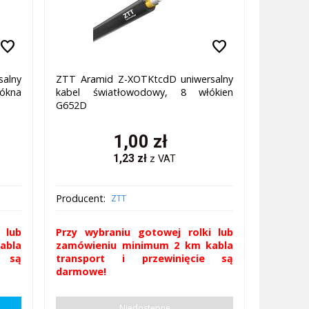
favorite
favorite
salny
ZTT Aramid Z-XOTKtcdD uniwersalny
ókna
kabel światłowodowy, 8 włókien
G652D
1,00
zł
1,23
zł
z VAT
Producent:
ZTT
 lub
Przy wybraniu gotowej rolki lub
abla
zamówieniu minimum 2 km kabla
e są
transport i przewinięcie są
darmowe!
Niedostępne