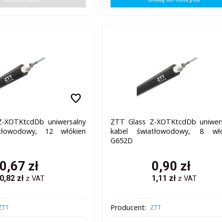
favorite
Z-XOTKtcdDb uniwersalny
ZTT Glass Z-XOTKtcdDb uniwer
tłowodowy, 12 włókien
kabel światłowodowy, 8 włó
G652D
0,67
zł
0,90
zł
0,82
zł
1,11
zł
z VAT
z VAT
Producent:
ZTT
ZTT