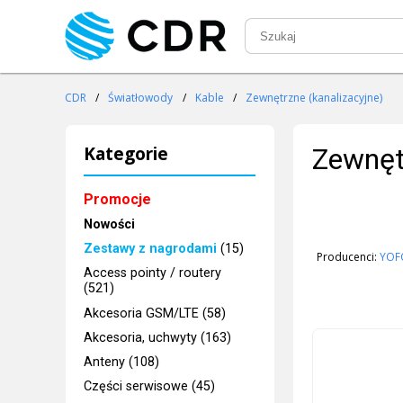
CDR
/
Światłowody
/
Kable
/
Zewnętrzne (kanalizacyjne)
Kategorie
Zewnętr
Promocje
Nowości
Zestawy z nagrodami
(15)
Producenci:
YOF
Access pointy / routery
(521)
Akcesoria GSM/LTE (58)
Akcesoria, uchwyty (163)
Anteny (108)
Części serwisowe (45)