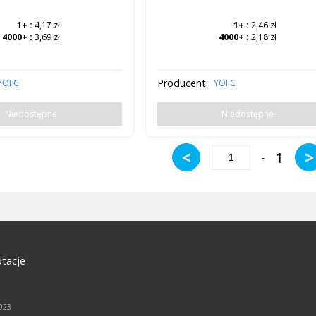
1+
:
4,17 zł
1+
:
2,46 zł
4000+
:
3,69 zł
4000+
:
2,18 zł
Producent:
YOFC
YOFC
Niedostępne
Niedostępne
<
>
1
-
tacje
2023