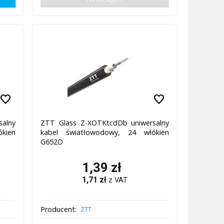
favorite
favorite
salny
ZTT Glass Z-XOTKtcdDb uniwersalny
kien
kabel światłowodowy, 24 włókien
G652D
1,39
zł
1,71
zł
z VAT
Producent:
ZTT