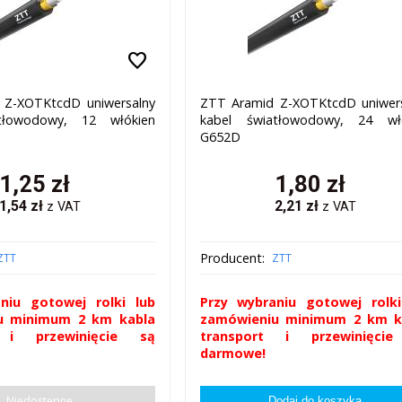
favorite
 Z-XOTKtcdD uniwersalny
ZTT Aramid Z-XOTKtcdD uniwer
tłowodowy, 12 włókien
kabel światłowodowy, 24 wł
G652D
1,25
zł
1,80
zł
1,54
zł
2,21
zł
z VAT
z VAT
Producent:
ZTT
ZTT
niu gotowej rolki lub
Przy wybraniu gotowej rolki
u minimum 2 km kabla
zamówieniu minimum 2 km k
t i przewinięcie są
transport i przewinięci
darmowe!
Niedostępne