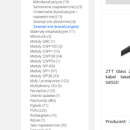
Mikrokanalizacyjne (19)
Samonośne (napowietrzne) (23)
Uniwersalne (kanalizacyjne /
napowietrzne) (13)
Zewnętrzne (doziemne) (4)
Zewnętrzne (kanalizacyjne)
Materiały eksploatacyjne (11)
Mikrorurki (3)
Moduły GBIC (1)
Moduły QSFP-DD (3)
Moduły QSFP+ (10)
Moduły QSFP28 (34)
Moduły QSFP56 (1)
Moduły SFP (96)
ZTT Glass 
Moduły SFP+ (97)
Moduły SFP28 (33)
kabel świa
Mufy / przełącznice (102)
G652D
Multiplexery CEx (5)
Narzędzia (123)
Osłonki spawów (7)
Patchcordy (483)
Pigtaile (71)
PON (225)
Rozbiegówki (10)
Różne (7)
Producent:
Sieci napowietrzne (70)