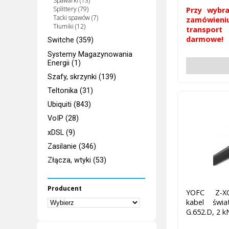
Spawarki (13)
Splittery (79)
Przy wybra
Tacki spawów (7)
zamówieni
Tłumiki (12)
transpor
darmowe!
Switche (359)
Systemy Magazynowania
Energii (1)
Szafy, skrzynki (139)
Teltonika (31)
Ubiquiti (843)
VoIP (28)
xDSL (9)
Zasilanie (346)
Złącza, wtyki (53)
Producent
YOFC Z-XO
kabel świ
G.652.D, 2 k