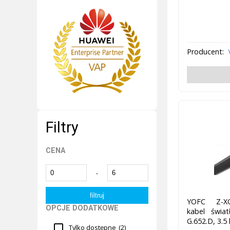
Producent:
Filtry
CENA
-
YOFC Z-XO
OPCJE DODATKOWE
kabel świa
G.652.D, 3.5
Tylko dostępne
(2)