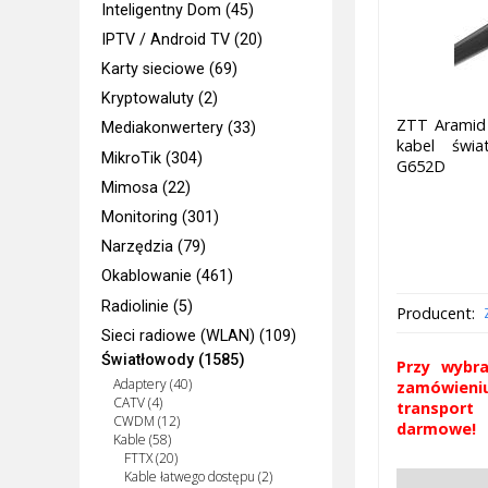
Inteligentny Dom (45)
IPTV / Android TV (20)
Karty sieciowe (69)
Kryptowaluty (2)
ZTT Aramid
Mediakonwertery (33)
kabel świa
MikroTik (304)
G652D
Mimosa (22)
Monitoring (301)
Narzędzia (79)
Okablowanie (461)
Radiolinie (5)
Producent:
Sieci radiowe (WLAN) (109)
Światłowody (1585)
Przy wybra
Adaptery (40)
zamówieni
CATV (4)
transpor
CWDM (12)
darmowe!
Kable (58)
FTTX (20)
Kable łatwego dostępu (2)