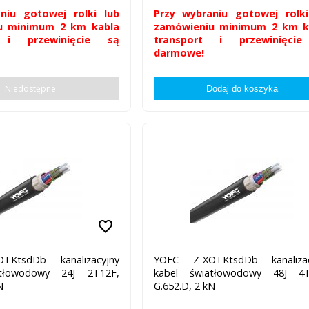
niu gotowej rolki lub
Przy wybraniu gotowej rolki
u minimum 2 km kabla
zamówieniu minimum 2 km k
t i przewinięcie są
transport i przewinięci
darmowe!
Niedostępne
favorite
TKtsdDb kanalizacyjny
YOFC Z-XOTKtsdDb kanalizac
atłowodowy 24J 2T12F,
kabel światłowodowy 48J 4T
N
G.652.D, 2 kN