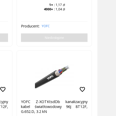
1+
:
1,17 zł
4000+
:
1,04 zł
Producent:
YOFC
Niedostępne
favorite
favorite
yjny
YOFC Z-XOTKtsdDb kanalizacyjny
12F,
kabel światłowodowy 96J 8T12F,
G.652.D, 3.2 kN