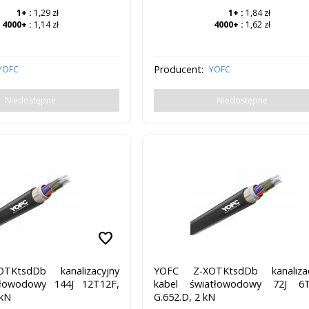
1+
:
1,29 zł
1+
:
1,84 zł
4000+
:
1,14 zł
4000+
:
1,62 zł
Producent:
YOFC
YOFC
Niedostępne
Niedostępne
favorite
TKtsdDb kanalizacyjny
YOFC Z-XOTKtsdDb kanalizac
tłowodowy 144J 12T12F,
kabel światłowodowy 72J 6T
 kN
G.652.D, 2 kN