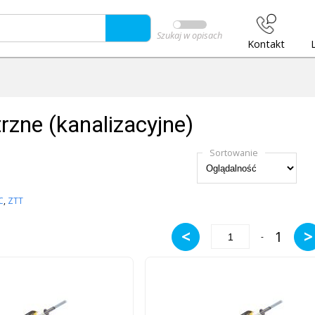
Szukaj w opisach
Kontakt
zne (kanalizacyjne)
Sortowanie
C
,
ZTT
<
>
1
-