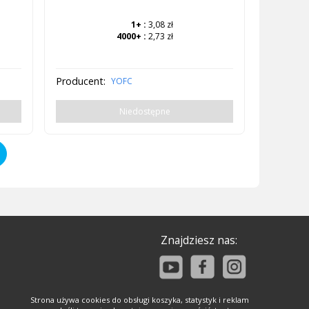
1+
:
3,08 zł
4000+
:
2,73 zł
Producent:
YOFC
Niedostępne
Znajdziesz nas:
Strona używa cookies do obsługi koszyka, statystyk i reklam