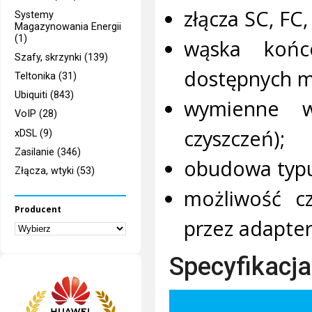
złącza SC, FC
Systemy
Magazynowania Energii
(1)
wąska końc
Szafy, skrzynki (139)
dostępnych m
Teltonika (31)
Ubiquiti (843)
wymienne w
VoIP (28)
czyszczeń);
xDSL (9)
Zasilanie (346)
obudowa typu
Złącza, wtyki (53)
możliwość cz
Producent
przez adapter
Specyfikacja