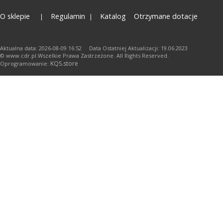
O sklepie
Regulamin
Katalog
Otrzymane dotacje
Aktualna data: 2026-08-09 16:52 Data Ostatniej Aktualizacji: 19.06.2023
© www.cdr.pl.Wszelkie Prawa Zastrzeżone. All Rights Reserved.
KQS.store
Oprogramowanie: