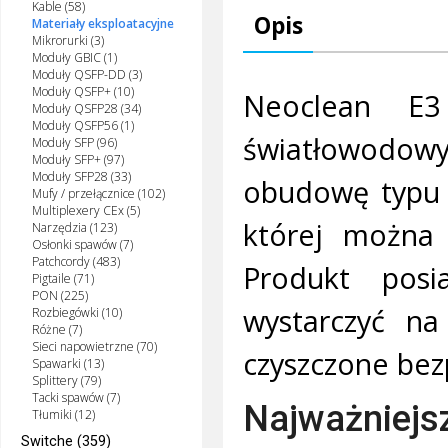
Kable (58)
Opis
Materiały eksploatacyjne
Mikrorurki (3)
Moduły GBIC (1)
Moduły QSFP-DD (3)
Moduły QSFP+ (10)
Neoclean E3
Moduły QSFP28 (34)
Moduły QSFP56 (1)
światłowodowyc
Moduły SFP (96)
Moduły SFP+ (97)
Moduły SFP28 (33)
obudowę typu 
Mufy / przełącznice (102)
Multiplexery CEx (5)
której można 
Narzędzia (123)
Osłonki spawów (7)
Patchcordy (483)
Produkt pos
Pigtaile (71)
PON (225)
wystarczyć na
Rozbiegówki (10)
Różne (7)
Sieci napowietrzne (70)
czyszczone bez
Spawarki (13)
Splittery (79)
Tacki spawów (7)
Najważniejs
Tłumiki (12)
Switche (359)