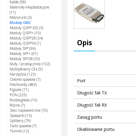
Kable (58)
Materiały eksploatacyjne
(11)
Mikrorurki (3)
Moduły GBIC
Moduły QSFP-DD (3)
Moduły QSFP+ (10)
Moduły QSFP28 (34)
Opis
Moduły QSFP56 (1)
Moduły SFP (96)
Moduły SFP+ (97)
Moduły SFP28 (33)
Mufy / przełącznice (102)
Multiplexery CEx (5)
Narzędzia (123)
Osłonki spawów (7)
Port
Patchcordy (483)
Pigtaile (71)
Długość fali TX
PON (225)
Rozbiegówki (10)
Długość fali RX
Różne (7)
Sieci napowietrzne (70)
Spawarki (13)
Zasięg portu
Splittery (79)
Tacki spawów (7)
Okablowanie portu
Tłumiki (12)