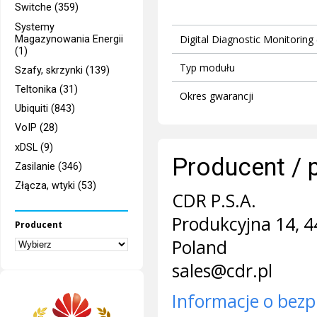
Switche (359)
Systemy
Digital Diagnostic Monitorin
Magazynowania Energii
(1)
Typ modułu
Szafy, skrzynki (139)
Teltonika (31)
Okres gwarancji
Ubiquiti (843)
VoIP (28)
xDSL (9)
Producent / 
Zasilanie (346)
Złącza, wtyki (53)
CDR P.S.A.
Produkcyjna 14, 4
Producent
Poland
sales@cdr.pl
Informacje o bezp