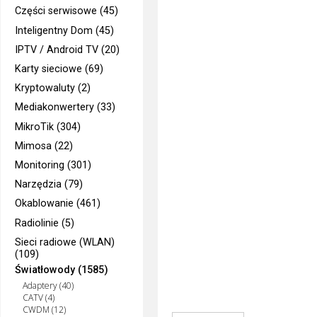
Części serwisowe (45)
Inteligentny Dom (45)
IPTV / Android TV (20)
Karty sieciowe (69)
Kryptowaluty (2)
Mediakonwertery (33)
MikroTik (304)
Mimosa (22)
Monitoring (301)
Narzędzia (79)
Okablowanie (461)
Radiolinie (5)
Sieci radiowe (WLAN)
(109)
Światłowody (1585)
Adaptery (40)
CATV (4)
CWDM (12)