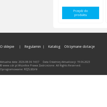
Przejdź do
produktu
O sklepie
Regulamin
Katalog
Otrzymane dotacje
Aktualna data: 2026-08-06 14:07 Data Ostatniej Aktualizacji: 19.06.2023
© www.cdr.pl.Wszelkie Prawa Zastrzeżone. All Rights Reserved.
KQS.store
Oprogramowanie: