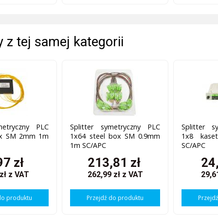
 z tej samej kategorii
ymetryczny PLC
Splitter symetryczny PLC
Splitter 
ox SM 2mm 1m
1x64 steel box SM 0.9mm
1x8 kaset
1m SC/APC
SC/APC
97 zł
213,81 zł
24
 zł
z VAT
262,99 zł
z VAT
29,6
do produktu
Przejdź do produktu
Przejd