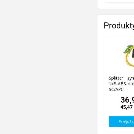
Produkty
Splitter s
1x8 ABS b
SC/APC
36,
45,47
Przejdź 