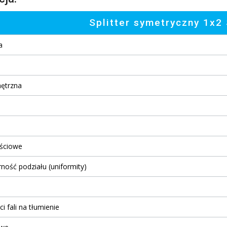
Splitter symetryczny 1x2
a
y
nętrzna
jściowe
ość podziału (uniformity)
 fali na tłumienie