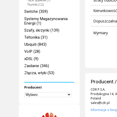
Straty odbici
Tacki spawów (7)
Tłumiki (12)
Kierunkowość
Switche (359)
Systemy Magazynowania
Dopuszczalna
Energii (1)
Szafy, skrzynki (139)
Wymiary
Teltonika (31)
Ubiquiti (843)
VoIP (28)
xDSL (9)
Zasilanie (346)
Złącza, wtyki (53)
Producent /
Producent
CDR P.S.A.
Produkcyjna 14, 
Poland
sales@cdr.pl
Informacje o bez