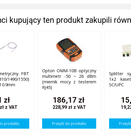
enci kupujący ten produkt zakupili równ
Opton OMM-10B optyczny
ymetryczny FBT
Splitter 
multimetr -50 ~ 26 dBm
310/1490/1550)
1x2 kaset
(miernik mocy z testerem
M 0.9mm
SC/UPC
RJ45)
1 zł
186,17 zł
15
 zł
z VAT
228,99 zł
z VAT
19,2
do produktu
Przejdź do produktu
Przejd