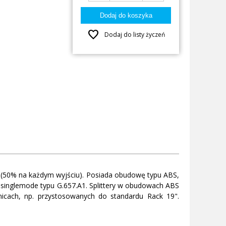
favorite
Dodaj do listy życzeń
y (50% na każdym wyjściu). Posiada obudowę typu ABS,
singlemode typu G.657.A1. Splittery w obudowach ABS
nicach, np. przystosowanych do standardu Rack 19".