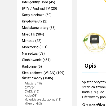
Inteligentny Dom (45)
IPTV / Android TV (20)
Karty sieciowe (69)
Kryptowaluty (2)
Mediakonwertery (33)
MikroTik (304)
Mimosa (22)
Monitoring (301)
Narzędzia (79)
Okablowanie (461)
Opis
Radiolinie (5)
Sieci radiowe (WLAN) (109)
Światłowody (1585)
Splitter optyc
Adaptery (40)
średnica zewnę
CATV (4)
CWDM (12)
nadają się do
Kable (58)
Oferowany prod
Materiały eksploatacyjne (11)
Mikrorurki (3)
Specyfika