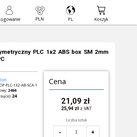
Logowanie
PL
Koszyk
 symetryczny PLC 1x2 ABS box SM 2mm
PC
Cena
ton
OP-PLC-1X2-AB-SCA-1
owy:
2466
siące):
21,09
zł
25,94
zł
z VAT
Liczba sztuk
-
+