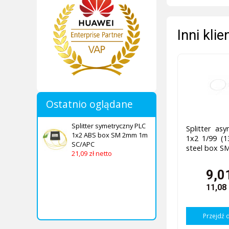
Inni kli
Ostatnio oglądane
Splitter symetryczny PLC
Splitter as
1x2 ABS box SM 2mm 1m
1x2 1/99 (1
SC/APC
steel box S
21,09 zł netto
9,0
11,08
Przejdź 