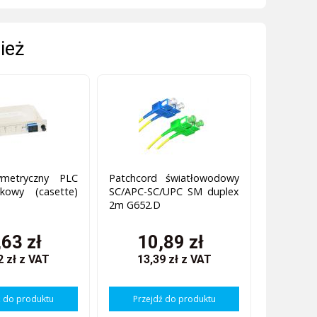
ież
symetryczny PLC
Patchcord światłowodowy
kowy (casette)
SC/APC-SC/UPC SM duplex
2m G652.D
,63 zł
10,89 zł
2 zł
z VAT
13,39 zł
z VAT
ź do produktu
Przejdź do produktu