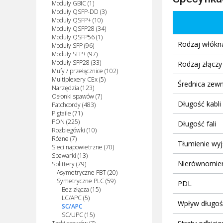
Moduły GBIC (1)
Moduły QSFP-DD (3)
Moduły QSFP+ (10)
Moduły QSFP28 (34)
Moduły QSFP56 (1)
Rodzaj włókn
Moduły SFP (96)
Moduły SFP+ (97)
Moduły SFP28 (33)
Rodzaj złącz
Mufy / przełącznice (102)
Multiplexery CEx (5)
Średnica zew
Narzędzia (123)
Osłonki spawów (7)
Długość kabli
Patchcordy (483)
Pigtaile (71)
PON (225)
Długość fali
Rozbiegówki (10)
Różne (7)
Tłumienie wy
Sieci napowietrzne (70)
Spawarki (13)
Nierównomiern
Splittery (79)
Asymetryczne FBT (20)
Symetryczne PLC (59)
PDL
Bez złącza (15)
LC/APC (5)
Wpływ długości
SC/APC
SC/UPC (15)