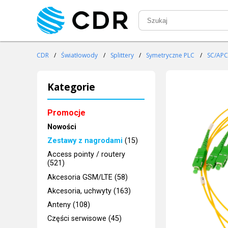
CDR
/
Światłowody
/
Splittery
/
Symetryczne PLC
/
SC/APC
Kategorie
Promocje
Nowości
Zestawy z nagrodami
(15)
Access pointy / routery
(521)
Akcesoria GSM/LTE (58)
Akcesoria, uchwyty (163)
Anteny (108)
Części serwisowe (45)