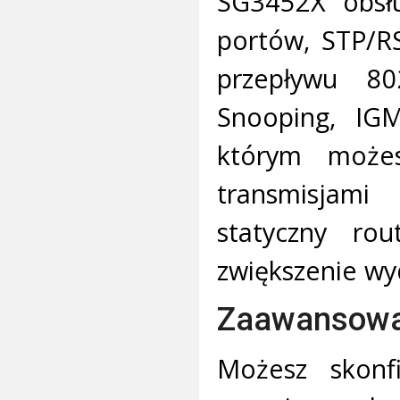
SG3452X obsłu
portów, STP/R
przepływu 8
Snooping, IGM
którym może
transmisjam
statyczny rou
zwiększenie wy
Zaawansowa
Możesz skonf