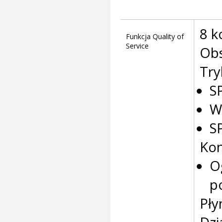
8 k
Funkcja Quality of
Service
Obs
Try
SP
W
S
Kon
O
p
Pły