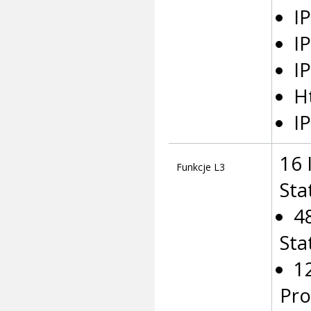
I
I
I
H
I
16 
Funkcje L3
Sta
4
Sta
1
Pro