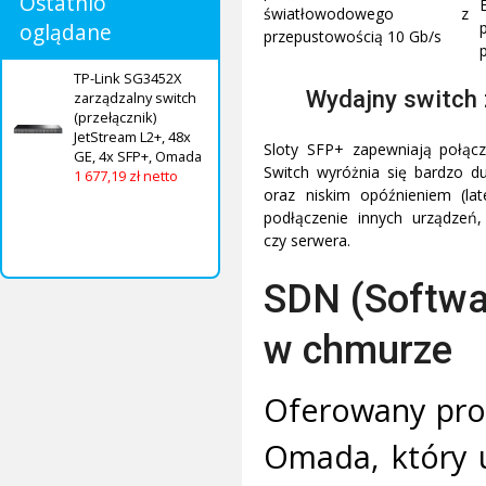
Ostatnio
światłowodowego z
oglądane
przepustowością 10 Gb/s
TP-Link SG3452X
Wydajny switch
zarządzalny switch
(przełącznik)
JetStream L2+, 48x
Sloty SFP+ zapewniają połącz
GE, 4x SFP+, Omada
Switch wyróżnia się bardzo d
1 677,19 zł netto
oraz niskim opóźnieniem (lat
podłączenie innych urządzeń
czy serwera.
SDN (Softwa
w chmurze
Oferowany prod
Omada, który u