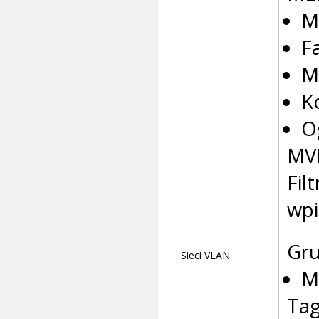
M
F
M
K
O
MV
Fil
wpi
Gr
Sieci VLAN
M
Tag