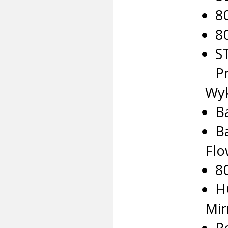
8
8
S
P
Wyk
B
B
Flo
8
H
Mir
P