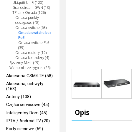
Ubiquiti UniFi (120)
Grandstream GWN (13)
TP-Link Omada (126)
Omada punkty
dostępowe (48)
Omada switche (63)
Omada switche bez
PoE
Omada switche PoE
(39)
Omada routery (12)
Omada kontrolery (4)
Systemy Mesh (49)
Wzmacniacze sygnału (26)
Akcesoria GSM/LTE (58)
Akcesoria, uchwyty
(163)
Anteny (108)
Części serwisowe (45)
Opis
Inteligentny Dom (45)
IPTV / Android TV (20)
Karty sieciowe (69)