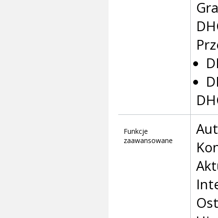
Gra
DH
Prz
D
D
DHC
Aut
Funkcje
zaawansowane
Kon
Akt
Int
Ost