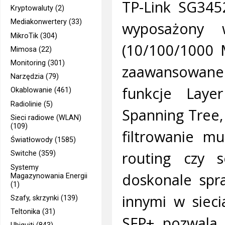
TP-Link SG3452
Kryptowaluty (2)
Mediakonwertery (33)
wyposażony 
MikroTik (304)
(10/100/1000 M
Mimosa (22)
Monitoring (301)
zaawansowane 
Narzędzia (79)
funkcje Laye
Okablowanie (461)
Radiolinie (5)
Spanning Tree,
Sieci radiowe (WLAN)
(109)
filtrowanie m
Światłowody (1585)
routing czy 
Switche (359)
Systemy
doskonale spr
Magazynowania Energii
(1)
innymi w siec
Szafy, skrzynki (139)
Teltonika (31)
SFP+ pozwala n