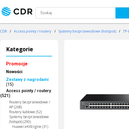
CDR
/
Access pointy / routery
/
Systemy bezprzewodowe (hotspot)
/
TP-
Kategorie
Promocje
Nowości
Zestawy z nagrodami
(15)
Access pointy / routery
(521)
Routery bezprzewodowe /
AP (268)
Routery kablowe (52)
Systemy bezprzewodowe
(hotspot) (290)
Huawei eKitEngine (31)