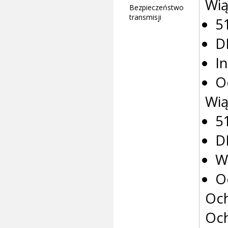
Wią
Bezpieczeństwo
transmisji
5
D
I
O
Wią
5
D
W
O
Och
Och