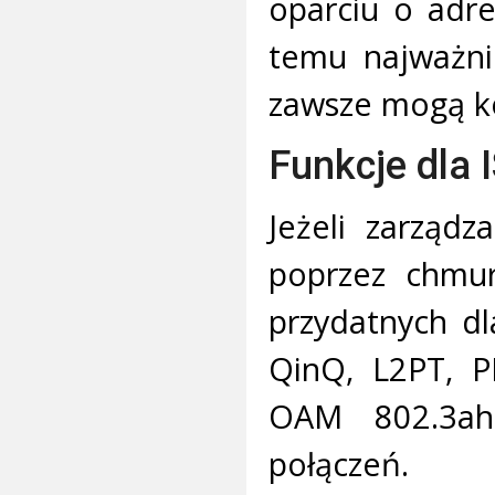
oparciu o adre
temu najważnie
zawsze mogą ko
Funkcje dla 
Jeżeli zarządz
poprzez chmur
przydatnych dl
QinQ, L2PT, PP
OAM 802.3ah
połączeń.