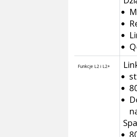
Dzi
M
R
L
Q
Lin
Funkcje L2 i L2+
s
8
D
n
Spa
8