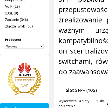
Ubiquiti (843)
przepustowośc
VoIP (28)
xDSL (9)
zrealizowanie
Zasilanie (346)
Złącza, wtyki (53)
ważnym urz
kompatybilnoś
Producent
on scentraliz
switchami, ró
do zaawansowa
Slot SFP+ (10G)
Wykorzystaj 4 sloty SFP+ do
połączenia