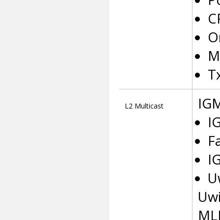
C
O
M
T
IG
L2 Multicast
I
F
I
U
Uwi
ML