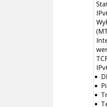
Sta
IPv
Wyk
(M
Int
wer
TC
IPv
D
P
T
T