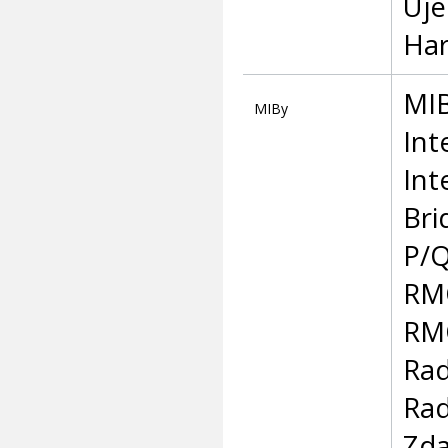
Uje
Ha
MIB
MIBy
Int
Int
Bri
P/Q
RM
RM
Rad
Rad
Zda