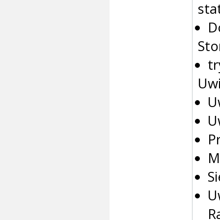
sta
D
Sto
tr
Uwi
U
U
P
M
S
U
R