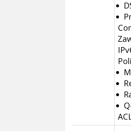
D
P
Co
Zaw
IPv
Pol
M
R
R
Q
ACL