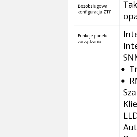
Tak
Bezobsługowa
konfiguracja ZTP
opa
Int
Funkcje panelu
zarządzania
Int
SNM
T
R
Sza
Kl
LL
Aut