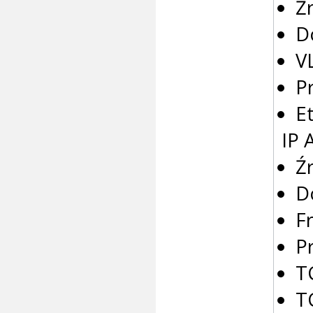
Ź
D
V
P
E
IP 
Ź
D
F
P
T
T