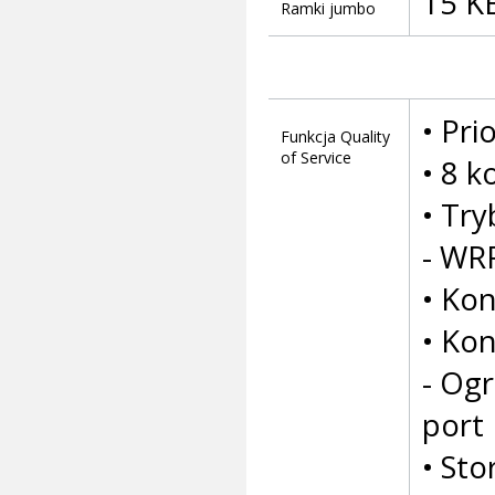
15 K
Ramki jumbo
• Pri
Funkcja Quality
of Service
• 8 k
• Tr
- WR
• Kon
• Ko
- Ogr
port
• St