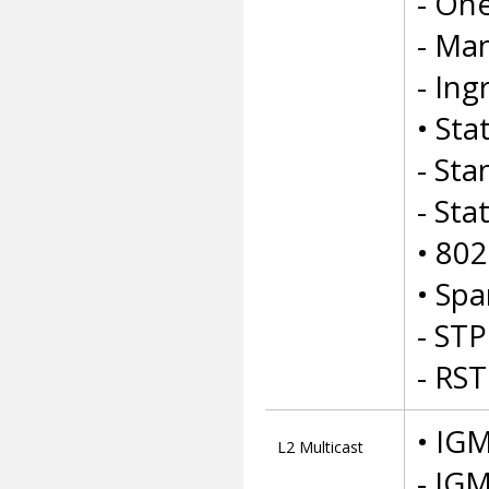
- On
- Ma
- In
• Sta
- Sta
- Sta
• 80
• Sp
- STP
- RST
• IG
L2 Multicast
- IG