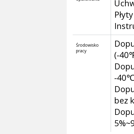
Uchw
Płyt
Instr
Dopu
Środowisko
pracy
(-40
Dopu
-40℃
Dopu
bez 
Dopu
5%~9