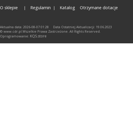
O sklepie
Regulamin
Katalog
Otrzymane dotacje
Aktualna data: 2026-08-07 01:28 Data Ostatniej Aktualizacji: 19.06.2023
© www.cdr.pl.Wszelkie Prawa Zastrzeżone. All Rights Reserved.
KQS.store
Oprogramowanie: