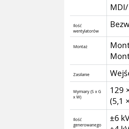
MDI/
Bezw
Ilość
wentylatorów
Mont
Montaż
Mont
Wejś
Zasilanie
129 
Wymiary (S x G
x W)
(5,1 ×
±6 k
Ilość
generowanego
±4 k