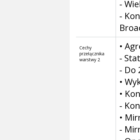
- Wie
- Kon
Broa
• Agr
Cechy
przełącznika
- Sta
warstwy 2
- Do 
• Wyk
• Ko
- Ko
• Mir
- Mir