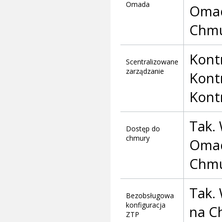
Omada
Omad
Chmu
Kont
Scentralizowane
zarządzanie
Kont
Kont
Tak.
Dostęp do
chmury
Omad
Chmu
Tak.
Bezobsługowa
konfiguracja
na C
ZTP