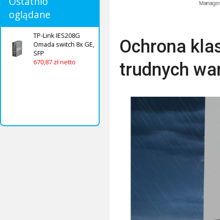
Ostatnio
oglądane
TP-Link IES208G
Ochrona kla
Omada switch 8x GE,
SFP
670,87 zł netto
trudnych w