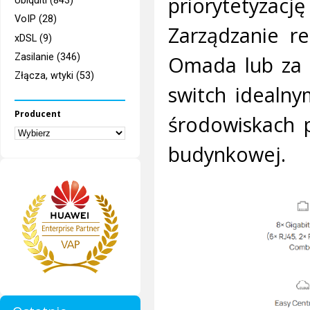
priorytetyzacj
Ubiquiti (843)
VoIP (28)
Zarządzanie re
xDSL (9)
Zasilanie (346)
Omada lub za p
Złącza, wtyki (53)
switch idealn
Producent
środowiskach 
budynkowej.