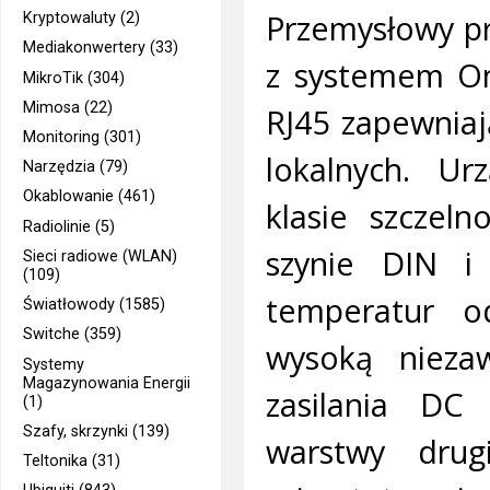
Przemysłowy pr
Kryptowaluty (2)
Mediakonwertery (33)
z systemem Om
MikroTik (304)
Mimosa (22)
RJ45 zapewniaj
Monitoring (301)
lokalnych. U
Narzędzia (79)
Okablowanie (461)
klasie szczel
Radiolinie (5)
szynie DIN i
Sieci radiowe (WLAN)
(109)
temperatur o
Światłowody (1585)
Switche (359)
wysoką nieza
Systemy
Magazynowania Energii
zasilania DC
(1)
Szafy, skrzynki (139)
warstwy dru
Teltonika (31)