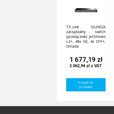
TP-Link SG3452X
zarządzalny switch
(przełącznik) JetStream
L2+, 48x GE, 4x SFP+,
Omada
1 677,19 zł
2 062,94 zł
z VAT
Przejdź do
produktu