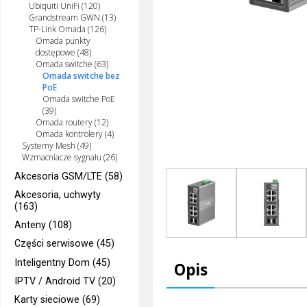
Ubiquiti UniFi (120)
Grandstream GWN (13)
TP-Link Omada (126)
Omada punkty
dostępowe (48)
Omada switche (63)
Omada switche bez
PoE
Omada switche PoE
(39)
Omada routery (12)
Omada kontrolery (4)
Systemy Mesh (49)
Wzmacniacze sygnału (26)
Akcesoria GSM/LTE (58)
Akcesoria, uchwyty
(163)
Anteny (108)
Części serwisowe (45)
Inteligentny Dom (45)
Opis
IPTV / Android TV (20)
Karty sieciowe (69)