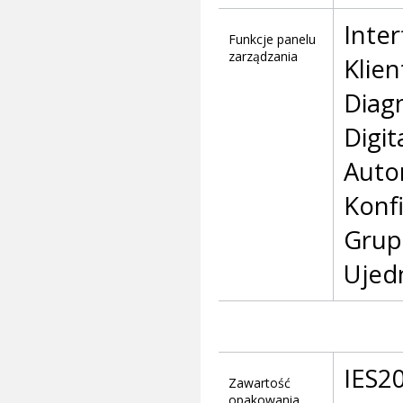
Inter
Funkcje panelu
zarządzania
Klie
Diag
Digit
Auto
Konf
Grup
Ujed
IES2
Zawartość
opakowania