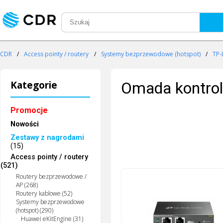
CDR
/
Access pointy / routery
/
Systemy bezprzewodowe (hotspot)
/
TP-
Kategorie
Omada kontrol
Promocje
Nowości
Zestawy z nagrodami
(15)
Access pointy / routery
(521)
Routery bezprzewodowe /
AP (268)
Routery kablowe (52)
Systemy bezprzewodowe
(hotspot) (290)
Huawei eKitEngine (31)