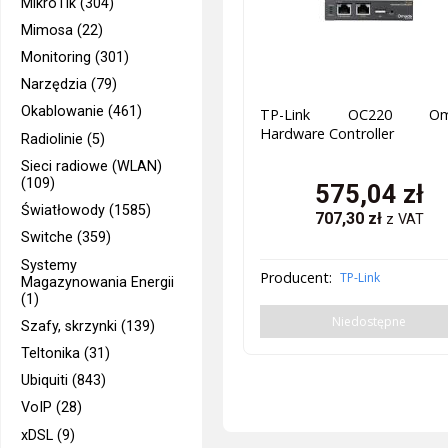
MikroTik (304)
Mimosa (22)
Monitoring (301)
Narzędzia (79)
Okablowanie (461)
TP-Link OC220 Om
Hardware Controller
Radiolinie (5)
Sieci radiowe (WLAN)
(109)
575,04
zł
Światłowody (1585)
707,30
zł
z VAT
Switche (359)
Systemy
Producent:
TP-Link
Magazynowania Energii
(1)
Niedostępne
Szafy, skrzynki (139)
Teltonika (31)
Ubiquiti (843)
VoIP (28)
xDSL (9)