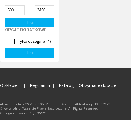
-
OPCJE DODATKOWE
Tylko dostępne
(1)
O sklepie
Regulamin
Katalog
Otrzymane dotacje
Aktualna data: 2026-08-06 05:52 Data Ostatniej Aktualizacji: 19.06.2023
© www.cdr.pl.Wszelkie Prawa Zastrzeżone. All Rights Reserved.
KQS.store
Oprogramowanie: