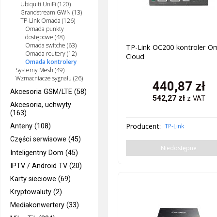
Ubiquiti UniFi (120)
Grandstream GWN (13)
TP-Link Omada (126)
Omada punkty
dostępowe (48)
Omada switche (63)
TP-Link OC200 kontroler O
Omada routery (12)
Cloud
Omada kontrolery
Systemy Mesh (49)
Wzmacniacze sygnału (26)
440,87
zł
Akcesoria GSM/LTE (58)
542,27
zł
z VAT
Akcesoria, uchwyty
(163)
Producent:
Anteny (108)
TP-Link
Części serwisowe (45)
Niedostępne
Inteligentny Dom (45)
IPTV / Android TV (20)
Karty sieciowe (69)
Kryptowaluty (2)
Mediakonwertery (33)