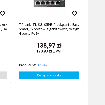
favorite
favorite
znik
TP-Link TL-SG105PE Przełącznik Easy
E, 4x
Smart, 5 portów gigabitowych, w tym
4 porty PoE+
138,97
zł
170,93
zł
z VAT
Producent:
TP-Link