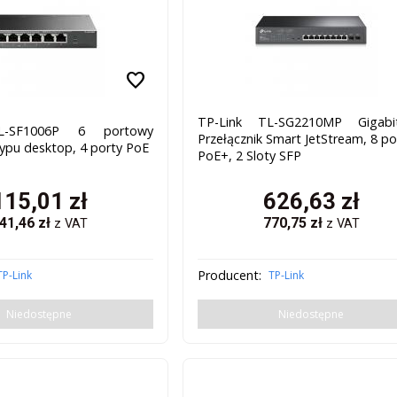
favorite
TP-Link TL-SG2210MP Gigabi
L-SF1006P 6 portowy
Przełącznik Smart JetStream, 8 p
typu desktop, 4 porty PoE
PoE+, 2 Sloty SFP
115,01
zł
626,63
zł
41,46
zł
770,75
zł
z VAT
z VAT
Producent:
TP-Link
TP-Link
Niedostępne
Niedostępne