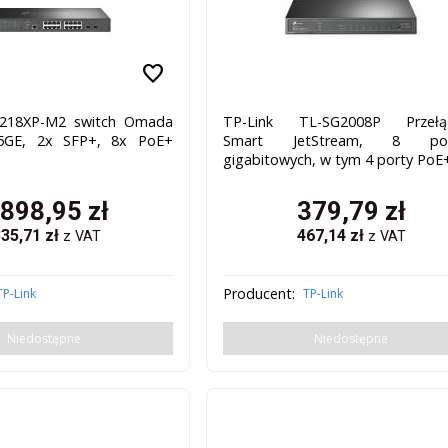
favorite
3218XP-M2 switch Omada
TP-Link TL-SG2008P Przełąc
5GE, 2x SFP+, 8x PoE+
Smart JetStream, 8 po
gigabitowych, w tym 4 porty PoE
 898,95
zł
379,79
zł
335,71
zł
467,14
zł
z VAT
z VAT
Producent:
TP-Link
TP-Link
Niedostępne
Niedostępne