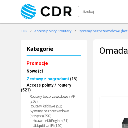
CDR
/
Access pointy / routery
/
Systemy bezprzewodowe (hot
Kategorie
Omada 
Promocje
Nowości
Zestawy z nagrodami
(15)
Access pointy / routery
(521)
Routery bezprzewodowe / AP
(268)
Routery kablowe (52)
Systemy bezprzewodowe
(hotspot) (290)
Huawei eKitEngine (31)
Ubiquiti UniFi (120)