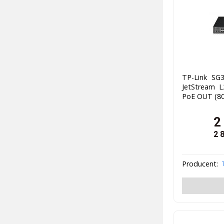
TP-Link SG3
JetStream 
PoE OUT (80
2
2 
Producent: