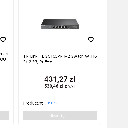
favorite
favorite
mart
TP-Link TL-SG105PP-M2 Switch Wi-Fi6
 OUT
5x 2.5G, PoE++
431,27
zł
530,46
zł
z VAT
Producent:
TP-Link
Niedostępne