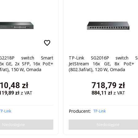
favorite
G2218P switch Smart
TP-Link SG2016P switch S
6x GE, 2x SFP, 16x PoE+
JetStream 16x GE, 8x PoE+
f/at), 150 W, Omada
(802.3af/at), 120 W, Omada
10,48
zł
718,79
zł
119,89
zł
884,11
zł
z VAT
z VAT
Producent:
TP-Link
TP-Link
Niedostępne
Niedostępne