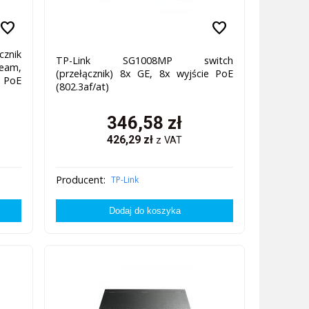
favorite
favorite
znik
TP-Link SG1008MP switch
ream,
(przełącznik) 8x GE, 8x wyjście PoE
x PoE
(802.3af/at)
346,58
zł
426,29
zł
z VAT
Producent:
TP-Link