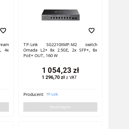
favorite
favorite
ream
TP-Link SG2210XMP-M2 switch
E, 4x
Omada L2+ 8x 2.5GE, 2x SFP+, 8x
PoE+ OUT, 160 W
1 054,23
zł
1 296,70
zł
z VAT
Producent:
TP-Link
Niedostępne