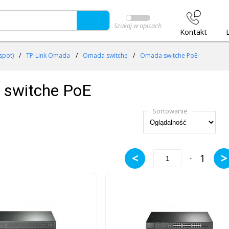
Szukaj w opisach
Kontakt
spot)
/
TP-Link Omada
/
Omada switche
/
Omada switche PoE
switche PoE
Sortowanie
<
>
1
-