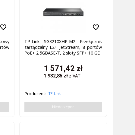
favorite
favorite
towy
TP-Link SG3210XHP-M2 Przełącznik
ortów
zarządzalny L2+ JetStream, 8 portów
PoE+ 2.5GBASE-T, 2 sloty SFP+ 10 GE
1 571,42
zł
1 932,85
zł
z VAT
Producent:
TP-Link
Niedostępne