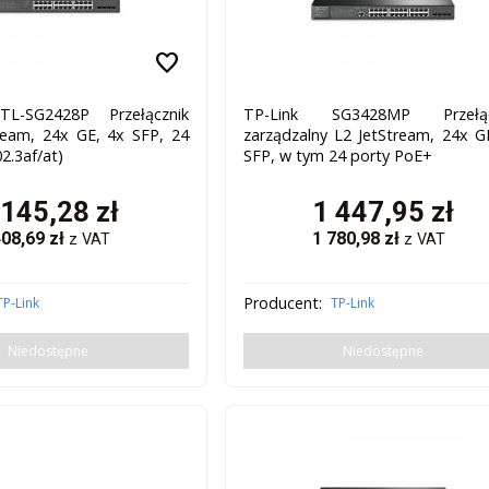
favorite
L-SG2428P Przełącznik
TP-Link SG3428MP Przełąc
ream, 24x GE, 4x SFP, 24
zarządzalny L2 JetStream, 24x G
2.3af/at)
SFP, w tym 24 porty PoE+
 145,28
zł
1 447,95
zł
408,69
zł
1 780,98
zł
z VAT
z VAT
Producent:
TP-Link
TP-Link
Niedostępne
Niedostępne