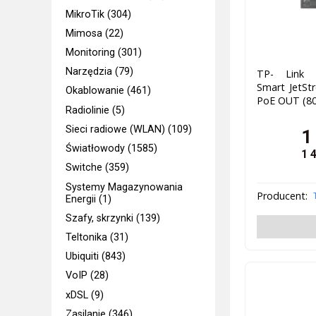
MikroTik (304)
Mimosa (22)
Monitoring (301)
Narzędzia (79)
TP- Link T
Smart JetSt
Okablowanie (461)
PoE OUT (80
Radiolinie (5)
Sieci radiowe (WLAN) (109)
1
Światłowody (1585)
1 
Switche (359)
Systemy Magazynowania
Producent:
Energii (1)
Szafy, skrzynki (139)
Teltonika (31)
Ubiquiti (843)
VoIP (28)
xDSL (9)
Zasilanie (346)