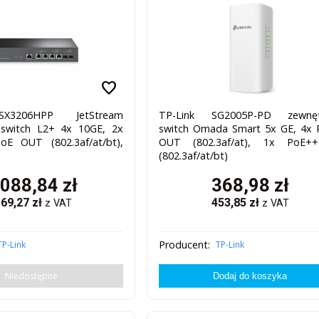
favorite
SX3206HPP JetStream
TP-Link SG2005P-PD zewnęt
 switch L2+ 4x 10GE, 2x
switch Omada Smart 5x GE, 4x
oE OUT (802.3af/at/bt),
OUT (802.3af/at), 1x PoE+
(802.3af/at/bt)
 088,84
zł
368,98
zł
569,27
zł
453,85
zł
z VAT
z VAT
Producent:
TP-Link
TP-Link
Niedostępne