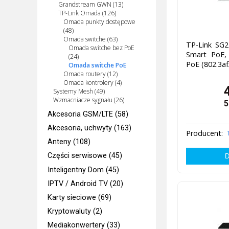
Grandstream GWN (13)
TP-Link Omada (126)
Omada punkty dostępowe
(48)
Omada switche (63)
TP-Link SG2
Omada switche bez PoE
Smart PoE, 
(24)
PoE (802.3af
Omada switche PoE
Omada routery (12)
Omada kontrolery (4)
Systemy Mesh (49)
Wzmacniacze sygnału (26)
5
Akcesoria GSM/LTE (58)
Akcesoria, uchwyty (163)
Producent:
Anteny (108)
Części serwisowe (45)
Inteligentny Dom (45)
IPTV / Android TV (20)
Karty sieciowe (69)
Kryptowaluty (2)
Mediakonwertery (33)