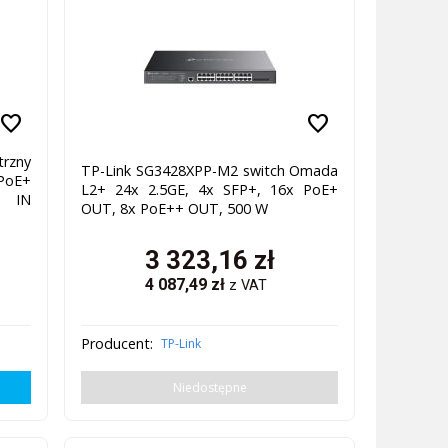
favorite
favorite
rzny
TP-Link SG3428XPP-M2 switch Omada
 PoE+
L2+ 24x 2.5GE, 4x SFP+, 16x PoE+
+ IN
OUT, 8x PoE++ OUT, 500 W
3 323,16
zł
4 087,49
zł
z VAT
Producent:
TP-Link
Niedostępne