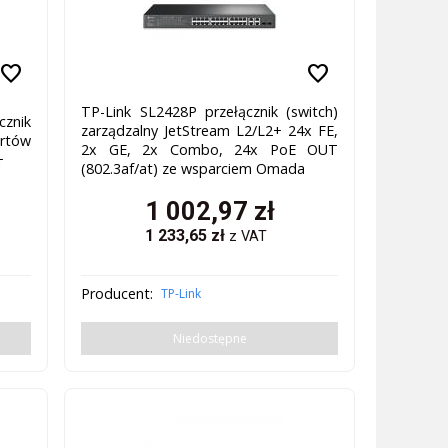
favorite
favorite
TP-Link SL2428P przełącznik (switch)
znik
zarządzalny JetStream L2/L2+ 24x FE,
rtów
2x GE, 2x Combo, 24x PoE OUT
+
(802.3af/at) ze wsparciem Omada
1 002,97
zł
1 233,65
zł
z VAT
Producent:
TP-Link
Niedostępne