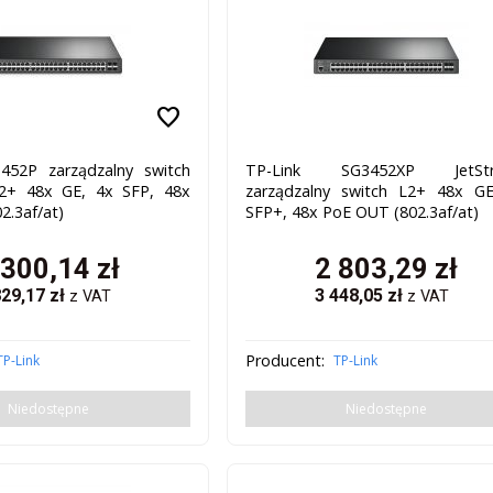
favorite
452P zarządzalny switch
TP-Link SG3452XP JetSt
L2+ 48x GE, 4x SFP, 48x
zarządzalny switch L2+ 48x G
2.3af/at)
SFP+, 48x PoE OUT (802.3af/at)
 300,14
zł
2 803,29
zł
829,17
zł
3 448,05
zł
z VAT
z VAT
Producent:
TP-Link
TP-Link
Niedostępne
Niedostępne