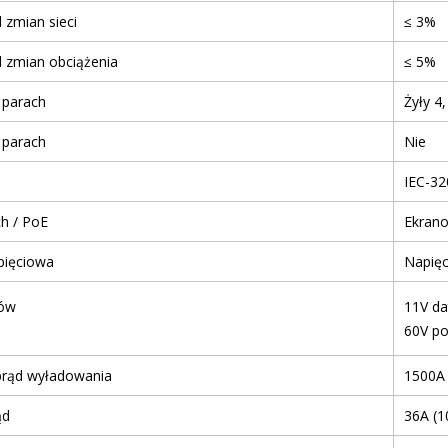
d zmian sieci
≤ 3%
od zmian obciążenia
≤ 5%
2 parach
Żyły 4,
4 parach
Nie
IEC-32
h / PoE
Ekrano
pięciowa
Napięc
tów
11V da
60V p
rąd wyładowania
1500A 
ąd
36A (1