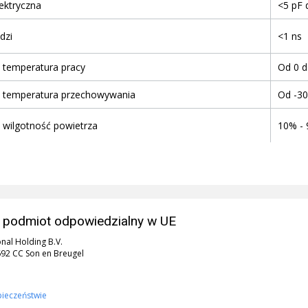
ektryczna
<5 pF 
<1 ns
dzi
 temperatura pracy
Od 0 d
 temperatura przechowywania
Od -30
10% - 
 wilgotność powietrza
 podmiot odpowiedzialny w UE
onal Holding B.V.
5692 CC Son en Breugel
pieczeństwie