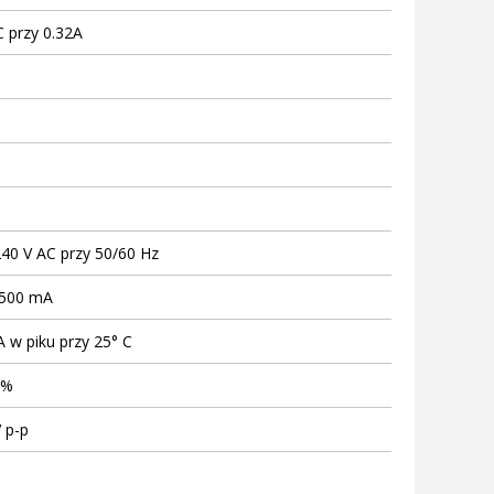
 przy 0.32A
240 V AC przy 50/60 Hz
 500 mA
A w piku przy 25° C
+%
 p-p