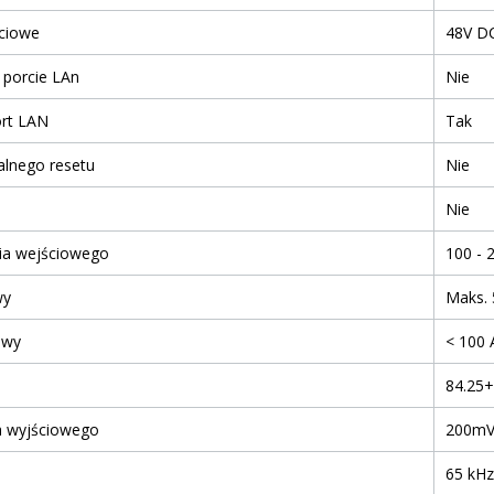
ściowe
48V DC
 porcie LAn
Nie
ort LAN
Tak
alnego resetu
Nie
Nie
cia wejściowego
100 - 
wy
Maks.
owy
< 100 
84.25
a wyjściowego
200mV
65 kHz