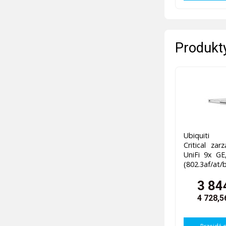
Produkty
Ubiquiti 
Critical zar
UniFi 9x G
(802.3af/at/b
3 84
4 728,5