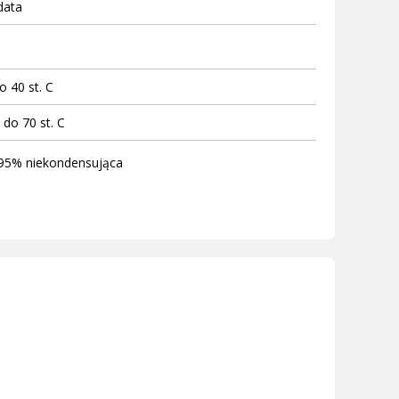
data
o 40 st. C
 do 70 st. C
95% niekondensująca