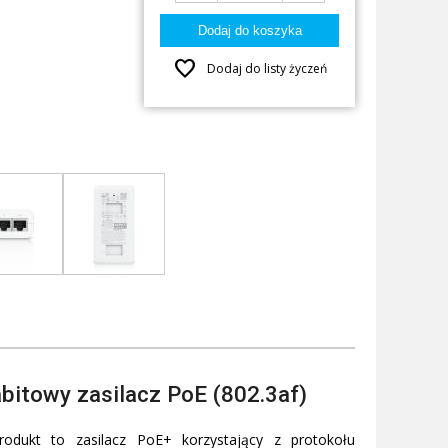
favorite
Dodaj do listy życzeń
bitowy zasilacz PoE (802.3af)
odukt to zasilacz PoE+ korzystający z protokołu