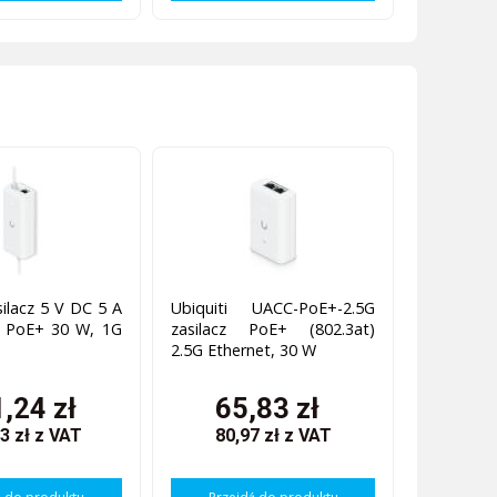
silacz 5 V DC 5 A
Ubiquiti UACC-PoE+-2.5G
m PoE+ 30 W, 1G
zasilacz PoE+ (802.3at)
2.5G Ethernet, 30 W
,24 zł
65,83 zł
3 zł
z VAT
80,97 zł
z VAT