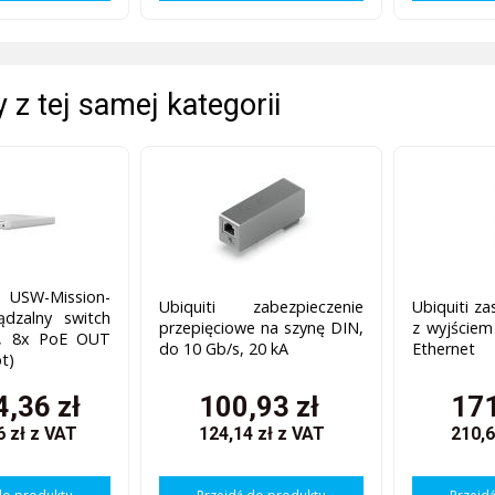
 z tej samej kategorii
USW-Mission-
Ubiquiti zabezpieczenie
Ubiquiti za
ządzalny switch
przepięciowe na szynę DIN,
z wyjście
E, 8x PoE OUT
do 10 Gb/s, 20 kA
Ethernet
t)
4,36 zł
100,93 zł
171
6 zł
z VAT
124,14 zł
z VAT
210,6