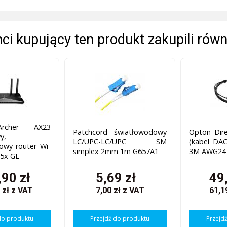
enci kupujący ten produkt zakupili równ
Archer AX23
Patchcord światłowodowy
Opton Dire
y,
LC/UPC-LC/UPC SM
(kabel DA
owy router Wi-
simplex 2mm 1m G657A1
3M AWG24
 5x GE
90 zł
5,69 zł
49
 zł
z VAT
7,00 zł
z VAT
61,1
do produktu
Przejdź do produktu
Przejd