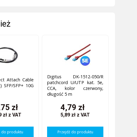
ież
Digitus DK-1512-050/R
ct Attach Cable
patchcord U/UTP kat. 5e,
C) SFP/SFP+ 10G
CCA, kolor czerwony,
długość 5 m
,75 zł
4,79 zł
9 zł
z VAT
5,89 zł
z VAT
ź do produktu
Przejdź do produktu