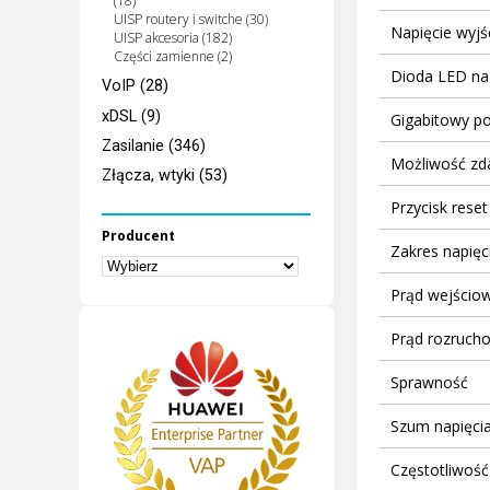
(18)
UISP routery i switche (30)
Napięcie wyj
UISP akcesoria (182)
Części zamienne (2)
Dioda LED na
VoIP (28)
xDSL (9)
Gigabitowy p
Zasilanie (346)
Możliwość zd
Złącza, wtyki (53)
Przycisk reset
Producent
Zakres napię
Prąd wejścio
Prąd rozruch
Sprawność
Szum napięci
Częstotliwość