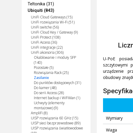
Teltonika (31)
Ubiquiti (843)
UniFi Cloud Gateways (15)
UniFi rozwiązania Wi-Fi (51)
UniFi switche (56)
UniFi Cloud Key / Gateway (9)
UniFi Protect (108)
UniFi Access (36)
Licz
UniFi integracje (22)
UniFi akcesoria (306)
Okablowanie i moduły SFP
U-PoE posiada
(140)
szczytowymi p
Pozostałe (5)
urządzenie pr
Rozwiązania Rack (25)
obudowy znajdu
Zasilanie
Do punktów dostępowych (31)
Do kamer (48)
Specyfika
Do serii Access (28)
Internet backup i WiFiMan (1)
Uchwyty (elementy
montażowe) (9)
AmpliFi (8)
Wymiary
UISP rozwiązania 60 GHz (15)
UISP sieci bezprzewodowe (89)
UISP rozwiązania światłowodowe
Waga