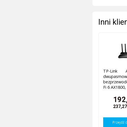
Inni kli
TP-Link 
dwupasmow
bezprzewod
Fi 6 AX1800,
192,
237,27
Przejdź 