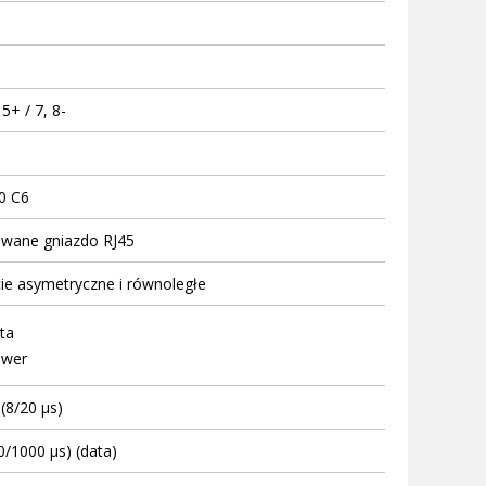
 5+ / 7, 8-
0 C6
wane gniazdo RJ45
ie asymetryczne i równoległe
ta
ower
(8/20 μs)
0/1000 μs) (data)