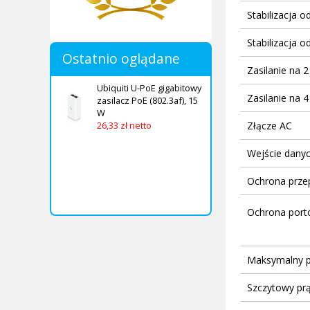
Stabilizacja o
Stabilizacja 
Ostatnio oglądane
Zasilanie na 
Ubiquiti U-PoE gigabitowy
Zasilanie na 
zasilacz PoE (802.3af), 15
W
26,33 zł netto
Złącze AC
Wejście danyc
Ochrona prze
Ochrona por
Maksymalny p
Szczytowy pr